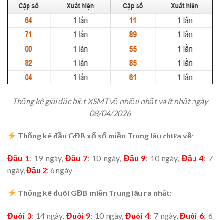
Thống kê giải đặc biệt XSMT về nhiều nhất và ít nhất ngày
08/04/2026
Thống kê đầu GĐB xổ số miền Trung lâu chưa về:
Đầu 1
: 19 ngày,
Đầu 7
: 10 ngày,
Đầu 9
: 10 ngày,
Đầu 4
: 7
ngày,
Đầu 2
: 6 ngày
Thống kê đuôi GĐB miền Trung lâu ra nhất:
Đuôi 0
: 14 ngày,
Đuôi 9
: 10 ngày,
Đuôi 4
: 7 ngày,
Đuôi 6
: 6