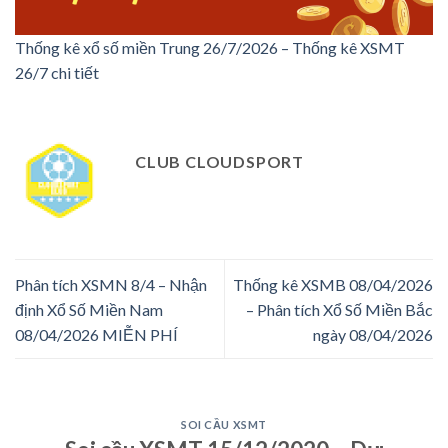
Thống kê xổ số miền Trung 26/7/2026 – Thống kê XSMT
26/7 chi tiết
CLUB CLOUDSPORT
Phân tích XSMN 8/4 – Nhận
Thống kê XSMB 08/04/2026
định Xổ Số Miền Nam
– Phân tích Xổ Số Miền Bắc
08/04/2026 MIỄN PHÍ
ngày 08/04/2026
SOI CẦU XSMT