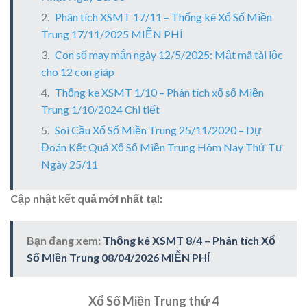
Phân tích XSMT 17/11 – Thống kê Xổ Số Miền
Trung 17/11/2025 MIỄN PHÍ
Con số may mắn ngày 12/5/2025: Mật mã tài lộc
cho 12 con giáp
Thống ke XSMT 1/10 – Phân tích xổ số Miền
Trung 1/10/2024 Chi tiết
Soi Cầu Xổ Số Miền Trung 25/11/2020 – Dự
Đoán Kết Quả Xổ Số Miền Trung Hôm Nay Thứ Tư
Ngày 25/11
Cập nhật kết quả mới nhất tại:
Bạn đang xem:
Thống kê XSMT 8/4 – Phân tích Xổ
Số Miền Trung 08/04/2026 MIỄN PHÍ
Xổ Số Miền Trung thứ 4