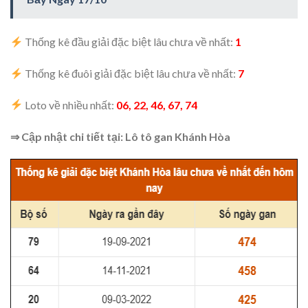
Thống kê đầu giải đặc biệt lâu chưa về nhất:
1
Thống kê đuôi giải đặc biệt lâu chưa về nhất:
7
Loto về nhiều nhất:
06, 22, 46, 67, 74
⇒ Cập nhật chi tiết tại:
Lô tô gan Khánh Hòa