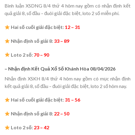
Bình luận XSDNG 8/4 thứ 4 hôm nay gồm có nhận định kết
quả giải 8, số đầu – đuôi giải đặc biệt, loto 2 số miễn phí.
Hai số cuối giải đặc biệt:
12 – 31
Nhận định số giải 8:
33 – 89
Loto 2 số:
70 – 90
– Nhận định Kết Quả Xổ Số Khánh Hòa 08/04/2026
Nhận định XSKH 8/4 thứ 4 hôm nay gồm có mục nhận định
kết quả giải 8, số đầu – đuôi giải đặc biệt, loto 2 số hôm nay.
Hai số cuối giải đặc biệt:
31 – 56
Nhận định số giải 8:
22 – 50
Loto 2 số:
23 – 42