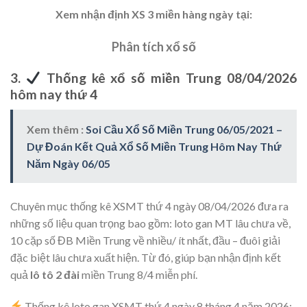
Xem nhận định XS 3 miền hàng ngày tại:
Phân tích xổ số
3.
Thống kê xổ số miền Trung 08/04/2026
hôm nay thứ 4
Xem thêm :
Soi Cầu Xổ Số Miền Trung 06/05/2021 –
Dự Đoán Kết Quả Xổ Số Miền Trung Hôm Nay Thứ
Năm Ngày 06/05
Chuyên mục thống kê XSMT thứ 4 ngày 08/04/2026 đưa ra
những số liệu quan trọng bao gồm: loto gan MT lâu chưa về,
10 cặp số ĐB Miền Trung về nhiều/ ít nhất, đầu – đuôi giải
đặc biệt lâu chưa xuất hiện. Từ đó, giúp bạn nhận định kết
quả
lô tô 2 đài
miền Trung 8/4 miễn phí.
Thống kê loto gan XSMT thứ 4 ngày 8 tháng 4 năm 2026: