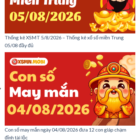
Thống kê XSMT 5/8/2026 – Thống kê xổ số miền Trung
05/08 đầy đủ
Con số may mắn ngày 04/08/2026 đưa 12 con giáp chạm
đỉnh tài lộc