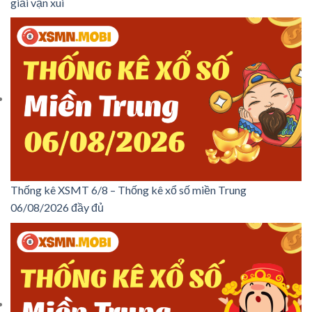
giải vận xui
Thống kê XSMT 6/8 – Thống kê xổ số miền Trung
06/08/2026 đầy đủ