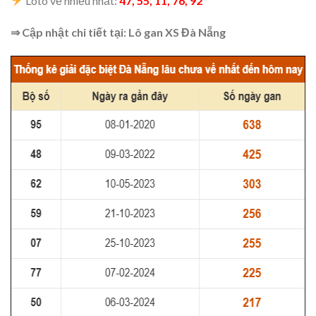
Loto về nhiều nhất:
47, 55, 11, 76, 92
⇒ Cập nhật chi tiết tại:
Lô gan XS Đà Nẵng