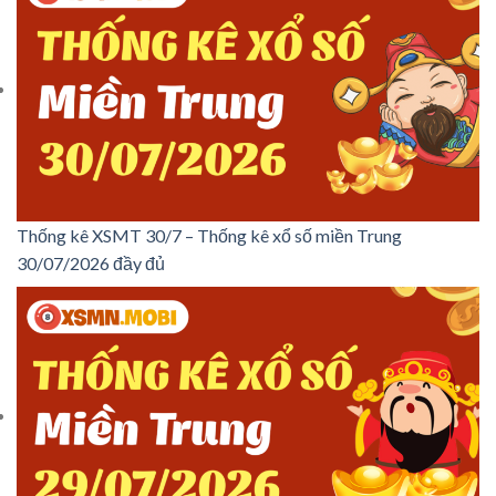
Thống kê XSMT 30/7 – Thống kê xổ số miền Trung
30/07/2026 đầy đủ