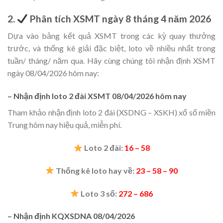
2.
Phân tích XSMT ngày 8 tháng 4 năm 2026
Dựa vào bảng kết quả XSMT trong các kỳ quay thưởng
trước, và thống kê giải đặc biệt, loto về nhiều nhất trong
tuần/ tháng/ năm qua. Hãy cùng chúng tôi nhận định XSMT
ngày 08/04/2026 hôm nay:
– Nhận định loto 2 đài XSMT 08/04/2026 hôm nay
Tham khảo nhận định loto 2 đài (XSDNG – XSKH) xổ số miền
Trung hôm nay hiệu quả, miễn phí.
Loto 2 đài:
16 – 58
Thống kê loto hay về:
23 – 58 – 90
Loto 3 số:
272 – 686
– Nhận định KQXSDNA 08/04/2026