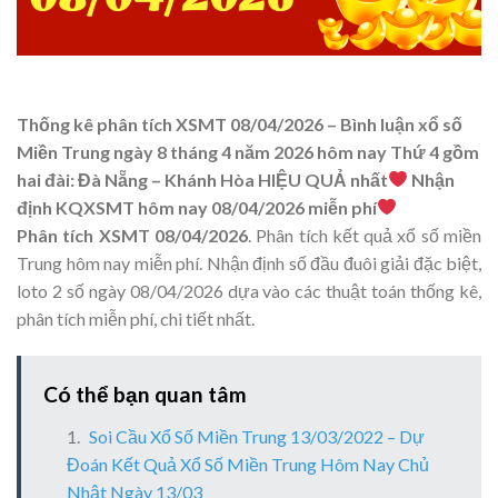
Thống kê phân tích XSMT 08/04/2026 – Bình luận xổ số
Miền Trung ngày 8 tháng 4 năm 2026 hôm nay Thứ 4 gồm
hai đài: Đà Nẵng – Khánh Hòa HIỆU QUẢ nhất
Nhận
định KQXSMT hôm nay 08/04/2026 miễn phí
Phân tích XSMT 08/04/2026
. Phân tích kết quả xổ số miền
Trung hôm nay miễn phí. Nhận định số đầu đuôi giải đặc biệt,
loto 2 số ngày 08/04/2026 dựa vào các thuật toán thống kê,
phân tích miễn phí, chi tiết nhất.
Có thể bạn quan tâm
Soi Cầu Xổ Số Miền Trung 13/03/2022 – Dự
Đoán Kết Quả Xổ Số Miền Trung Hôm Nay Chủ
Nhật Ngày 13/03