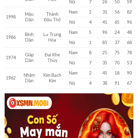
Nữ
7
26
50
59
Nam
2
31
56
82
Mậu
Thành
1998
Dần
Đầu Thổ
Nữ
4
41
65
96
Nam
5
96
24
48
Bính
Lư Trung
1986
Dần
Hỏa
Nữ
1
85
37
68
Nam
8
25
75
78
Giáp
Đại Khe
1974
Dần
Thủy
Nữ
7
35
70
53
Nam
2
45
18
90
Nhâm
Kim Bạch
1962
Dần
Kim
Nữ
4
38
91
67