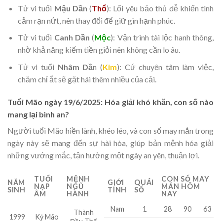
Tử vi tuổi
Mậu Dần
(
Thổ
): Lối yêu bảo thủ dễ khiến tình
cảm rạn nứt, nên thay đổi để giữ gìn hạnh phúc.
Tử vi tuổi
Canh Dần
(
Mộc
): Vận trình tài lộc hanh thông,
nhờ khả năng kiếm tiền giỏi nên không cần lo âu.
Tử vi tuổi
Nhâm Dầ
n (
Kim
): Cứ chuyên tâm làm việc,
chăm chỉ ắt sẽ gặt hái thêm nhiều của cải.
Tuổi Mão ngày 19/6/2025: Hóa giải khó khăn, con số nào
mang lại bình an?
Người tuổi Mão hiền lành, khéo léo, và con số may mắn trong
ngày này sẽ mang đến sự hài hòa, giúp bản mệnh hóa giải
những vướng mắc, tận hưởng một ngày an yên, thuận lợi.
TUỔI
MỆNH
CON SỐ MAY
NĂM
GIỚI
QUÁI
NẠP
NGŨ
MẮN HÔM
SINH
TÍNH
SỐ
ÂM
HÀNH
NAY
Nam
1
28
90
63
Thành
1999
Kỷ Mão