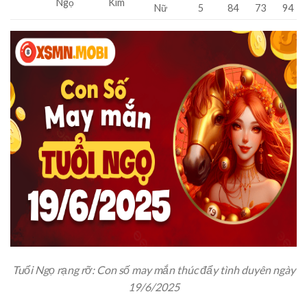
Ngọ
Kim
Nữ
5
84
73
94
Tuổi Ngọ rạng rỡ: Con số may mắn thúc đẩy tình duyên ngày
19/6/2025