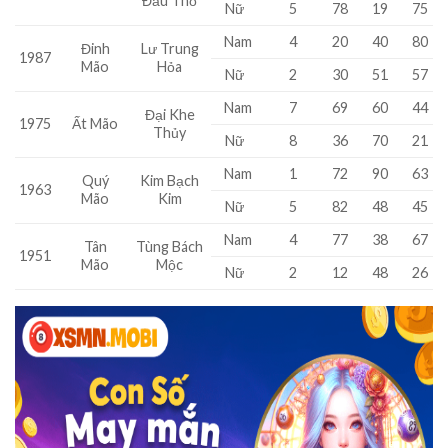
Đầu Thổ
Nữ
5
78
19
75
Nam
4
20
40
80
Đinh
Lư Trung
1987
Mão
Hỏa
Nữ
2
30
51
57
Nam
7
69
60
44
Đại Khe
1975
Ất Mão
Thủy
Nữ
8
36
70
21
Nam
1
72
90
63
Quý
Kim Bạch
1963
Mão
Kim
Nữ
5
82
48
45
Nam
4
77
38
67
Tân
Tùng Bách
1951
Mão
Mộc
Nữ
2
12
48
26