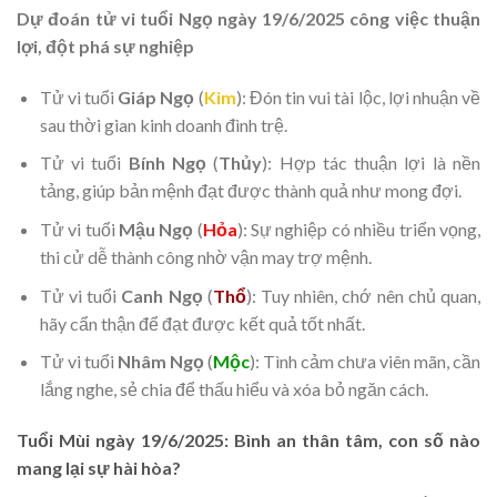
Dự đoán tử vi tuổi Ngọ ngày 19/6/2025 công việc thuận
lợi, đột phá sự nghiệp
Tử vi tuổi
Giáp Ngọ
(
Kim
): Đón tin vui tài lộc, lợi nhuận về
sau thời gian kinh doanh đình trệ.
Tử vi tuổi
Bính Ngọ
(
Thủy
): Hợp tác thuận lợi là nền
tảng, giúp bản mệnh đạt được thành quả như mong đợi.
Tử vi tuổi
Mậu Ngọ
(
Hỏa
): Sự nghiệp có nhiều triển vọng,
thi cử dễ thành công nhờ vận may trợ mệnh.
Tử vi tuổi
Canh Ngọ
(
Thổ
): Tuy nhiên, chớ nên chủ quan,
hãy cẩn thận để đạt được kết quả tốt nhất.
Tử vi tuổi
Nhâm Ngọ
(
Mộc
): Tình cảm chưa viên mãn, cần
lắng nghe, sẻ chia để thấu hiểu và xóa bỏ ngăn cách.
Tuổi Mùi ngày 19/6/2025: Bình an thân tâm, con số nào
mang lại sự hài hòa?