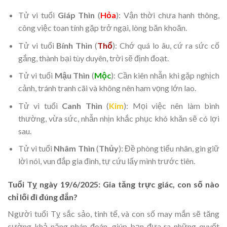
Tử vi tuổi
Giáp Thìn
(
Hỏa
): Vận thời chưa hanh thông,
công việc toan tính gặp trở ngại, lòng băn khoăn.
Tử vi tuổi
Bính Thìn
(
Thổ
): Chớ quá lo âu, cứ ra sức cố
gắng, thành bại tùy duyên, trời sẽ định đoạt.
Tử vi tuổi
Mậu Thìn
(
Mộc
): Cần kiên nhẫn khi gặp nghịch
cảnh, tránh tranh cãi và không nên ham vọng lớn lao.
Tử vi tuổi
Canh Thìn
(
Kim
): Mọi việc nên làm bình
thường, vừa sức, nhẫn nhịn khắc phục khó khăn sẽ có lợi
sau.
Tử vi tuổi
Nhâm Thìn
(
Thủy
): Đề phòng tiểu nhân, gìn giữ
lời nói, vun đắp gia đình, tự cứu lấy mình trước tiên.
Tuổi Tỵ ngày 19/6/2025: Gia tăng trực giác, con số nào
chỉ lối đi đúng đắn?
Người tuổi Tỵ sắc sảo, tinh tế, và con số may mắn sẽ tăng
cường khả năng phán đoán, giúp bạn đưa ra những quyết