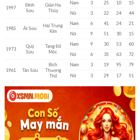
Nam
3
25
10
15
Đinh
Giản Hạ
1997
Sửu
Thủy
Nữ
3
22
24
44
Nam
6
41
24
21
Hải Trung
1985
Ất Sửu
Kim
Nữ
9
51
30
15
Nam
9
30
53
60
Quý
Tang Đố
1973
Sửu
Mộc
Nữ
6
35
63
72
Bích
Nam
3
19
95
79
1961
Tân Sửu
Thượng
Nữ
3
29
17
51
Thổ