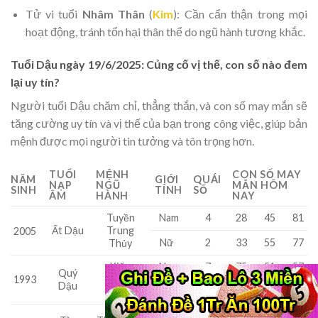
Tử vi tuổi
Nhâm Thân
(
Kim
): Cần cẩn thận trong mọi
hoạt động, tránh tổn hại thân thể do ngũ hành tương khắc.
Tuổi Dậu ngày 19/6/2025: Củng cố vị thế, con số nào đem
lại uy tín?
Người tuổi Dậu chăm chỉ, thẳng thắn, và con số may mắn sẽ
tăng cường uy tín và vị thế của bạn trong công việc, giúp bản
mệnh được mọi người tin tưởng và tôn trọng hơn.
TUỔI
MỆNH
CON SỐ MAY
NĂM
GIỚI
QUÁI
NẠP
NGŨ
MẮN HÔM
SINH
TÍNH
SỐ
ÂM
HÀNH
NAY
Tuyền
Nam
4
28
45
81
Ất Dậu
Trung
2005
Nữ
2
33
55
77
Thủy
Kiếm
Nam
7
75
51
57
Quý
1993
Phong
Dậu
Nữ
8
85
29
46
Kim
Nam
1
69
41
56