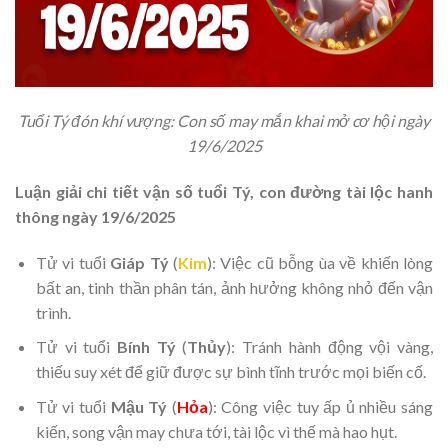
Tuổi Tý đón khí vượng: Con số may mắn khai mở cơ hội ngày
19/6/2025
Luận giải chi tiết vận số tuổi Tý, con đường tài lộc hanh
thông ngày 19/6/2025
Tử vi tuổi
Giáp Tý
(
Kim
): Việc cũ bỗng ùa về khiến lòng
bất an, tinh thần phân tán, ảnh hưởng không nhỏ đến vận
trình.
Tử vi tuổi
Bính Tý
(
Thủy
): Tránh hành động vội vàng,
thiếu suy xét để giữ được sự bình tĩnh trước mọi biến cố.
Tử vi tuổi
Mậu Tý
(
Hỏa
): Công việc tuy ấp ủ nhiều sáng
kiến, song vận may chưa tới, tài lộc vì thế mà hao hụt.