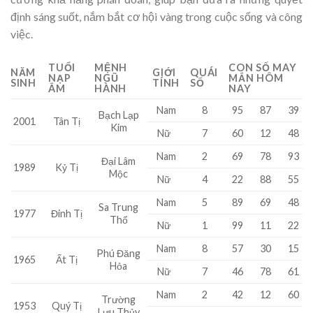
định sáng suốt, nắm bắt cơ hội vàng trong cuộc sống và công
việc.
TUỔI
MỆNH
CON SỐ MAY
NĂM
GIỚI
QUÁI
NẠP
NGŨ
MẮN HÔM
SINH
TÍNH
SỐ
ÂM
HÀNH
NAY
Nam
8
95
87
39
Bạch Lạp
Tân Tị
2001
Kim
Nữ
7
60
12
48
Nam
2
69
78
93
Đại Lâm
1989
Kỷ Tị
Mộc
Nữ
4
22
88
55
Nam
5
89
69
48
Sa Trung
1977
Đinh Tị
Thổ
Nữ
1
99
11
22
Nam
8
57
30
15
Phú Đăng
1965
Ất Tị
Hỏa
Nữ
7
46
78
61
Nam
2
42
12
60
Trường
1953
Quý Tị
Lưu Thủy