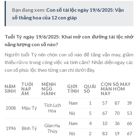
Bạn đang xem:
Con số tài lộc ngày 19/6/2025: Vận
số thăng hoa của 12 con giáp
Tuổi Tý ngày 19/6/2025: Khai mở con đường tài lộc nhờ
năng lượng con số nào?
Người tuổi Tý nên chọn con số nào để tăng vận may, giảm
thiểu rủi ro trong công việc và tình cảm? Nhận diện ngay các
con số phúc lộc theo từng can chi dưới đây.
TUỔI
MỆNH
CON SỐ MAY
NĂM
GIỚI
QUÁI
NẠP
NGŨ
MẮN HÔM
SINH
TÍNH
SỐ
ÂM
HÀNH
NAY
Nam
1
57
87
39
Tích Lịch
2008
Mậu Tý
Hỏa
Nữ
5
67
70
53
Nam
4
10
36
66
Giản Hạ
1996
Bính Tý
Thủy
Nữ
2
83
19
67