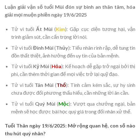
Luận giải vận số tuổi Mùi đón sự bình an thân tâm, hóa
giải mọi muộn phiền ngày 19/6/2025
Tử vi tuổi
Ất Mùi
(
Kim
): Gặp cục diện tương hại, vận
trình giảm sút, cần cẩn trọng lời nói.
Tử vi tuổi
Đinh Mùi
(
Thủy
): Tiểu nhân rình rập, dễ tung tin
đồn thất thiệt, ảnh hưởng đến uy tín của bản mệnh.
Tử vi tuổi
Kỷ Mùi
(
Hỏa
): Kế hoạch dễ gặp trở ngại bởi thị
phi, cần thêm thời gian để mọi việc trở lại quỹ đạo.
Tử vi tuổi
Tân Mùi
(
Thổ
): Tình cảm kém sắc, sự hy sinh
chưa được đối phương thấu hiểu, cần những lời ân cần.
Tử vi tuổi
Quý Mùi
(
Mộc
): Vượt qua chướng ngại, bản
mệnh sẽ học được bài học quý giá trong đối nhân xử thế.
Tuổi Thân ngày 19/6/2025: Mở rộng quan hệ, con số nào
thu hút quý nhân?