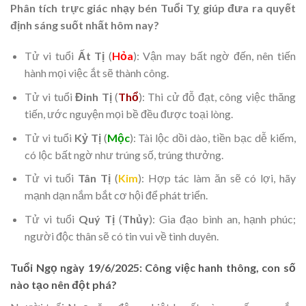
Phân tích trực giác nhạy bén Tuổi Tỵ giúp đưa ra quyết
định sáng suốt nhất hôm nay?
Tử vi tuổi
Ất Tị
(
Hỏa
): Vận may bất ngờ đến, nên tiến
hành mọi việc ắt sẽ thành công.
Tử vi tuổi
Đinh Tị
(
Thổ
): Thi cử đỗ đạt, công việc thăng
tiến, ước nguyện mọi bề đều được toại lòng.
Tử vi tuổi
Kỷ Tị
(
Mộc
): Tài lộc dồi dào, tiền bạc dễ kiếm,
có lộc bất ngờ như trúng số, trúng thưởng.
Tử vi tuổi
Tân Tị
(
Kim
): Hợp tác làm ăn sẽ có lợi, hãy
mạnh dạn nắm bắt cơ hội để phát triển.
Tử vi tuổi
Quý Tị
(
Thủy
): Gia đạo bình an, hạnh phúc;
người độc thân sẽ có tin vui về tình duyên.
Tuổi Ngọ ngày 19/6/2025: Công việc hanh thông, con số
nào tạo nên đột phá?