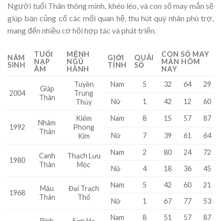
Người tuổi Thân thông minh, khéo léo, và con số may mắn sẽ
giúp bạn củng cố các mối quan hệ, thu hút quý nhân phù trợ,
mang đến nhiều cơ hội hợp tác và phát triển.
TUỔI
MỆNH
CON SỐ MAY
NĂM
GIỚI
QUÁI
NẠP
NGŨ
MẮN HÔM
SINH
TÍNH
SỐ
ÂM
HÀNH
NAY
Tuyền
Nam
5
32
64
29
Giáp
Trung
2004
Thân
Nữ
1
42
12
60
Thủy
Kiếm
Nam
8
15
57
87
Nhâm
1992
Phong
Thân
Nữ
7
39
61
64
Kim
Nam
2
80
24
72
Canh
Thạch Lựu
1980
Thân
Mộc
Nữ
4
18
36
45
Nam
5
42
60
21
Mậu
Đại Trạch
1968
Thân
Thổ
Nữ
1
67
77
53
Nam
8
51
57
87
Bính
Sơn Hạ