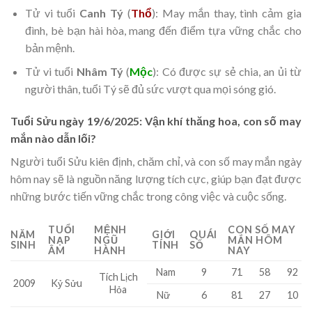
Tử vi tuổi
Canh Tý
(
Thổ
): May mắn thay, tình cảm gia
đình, bè bạn hài hòa, mang đến điểm tựa vững chắc cho
bản mệnh.
Tử vi tuổi
Nhâm Tý
(
Mộc
): Có được sự sẻ chia, an ủi từ
người thân, tuổi Tý sẽ đủ sức vượt qua mọi sóng gió.
Tuổi Sửu ngày 19/6/2025: Vận khí thăng hoa, con số may
mắn nào dẫn lối?
Người tuổi Sửu kiên định, chăm chỉ, và con số may mắn ngày
hôm nay sẽ là nguồn năng lượng tích cực, giúp bạn đạt được
những bước tiến vững chắc trong công việc và cuộc sống.
TUỔI
MỆNH
CON SỐ MAY
NĂM
GIỚI
QUÁI
NẠP
NGŨ
MẮN HÔM
SINH
TÍNH
SỐ
ÂM
HÀNH
NAY
Nam
9
71
58
92
Tích Lịch
2009
Kỷ Sửu
Hỏa
Nữ
6
81
27
10