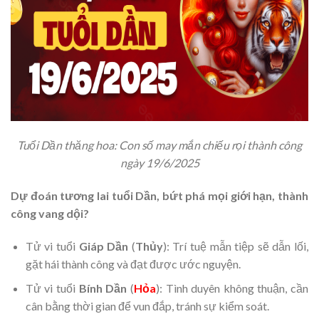
Tuổi Dần thăng hoa: Con số may mắn chiếu rọi thành công
ngày 19/6/2025
Dự đoán tương lai tuổi Dần, bứt phá mọi giới hạn, thành
công vang dội?
Tử vi tuổi
Giáp Dần
(
Thủy
): Trí tuệ mẫn tiệp sẽ dẫn lối,
gặt hái thành công và đạt được ước nguyện.
Tử vi tuổi
Bính Dần
(
Hỏa
): Tình duyên không thuận, cần
cân bằng thời gian để vun đắp, tránh sự kiểm soát.