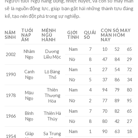
Người tuổi Ngọ năng động, nhiệt huyết, và con số may mắn
sẽ là nguồn động lực, giúp bạn gặt hái những thành tựu đáng
kể, tạo nên đột phá trong sự nghiệp.
TUỔI
MỆNH
CON SỐ MAY
NĂM
GIỚI
QUÁI
NẠP
NGŨ
MẮN HÔM
SINH
TÍNH
SỐ
ÂM
HÀNH
NAY
Nam
7
10
52
65
Nhâm
Dương
2002
Ngọ
Liễu Mộc
Nữ
8
47
84
29
Nam
1
27
54
72
Canh
Lộ Bàng
1990
Ngọ
Thổ
Nữ
5
37
86
34
Thiên
Nam
4
94
79
80
Mậu
1978
Thượng
Ngọ
Nữ
2
77
89
95
Hỏa
Nam
7
70
82
65
Bính
Thiên Hà
1966
Ngọ
Thủy
Nữ
8
80
42
27
Nam
1
90
63
18
Giáp
Sa Trung
1954