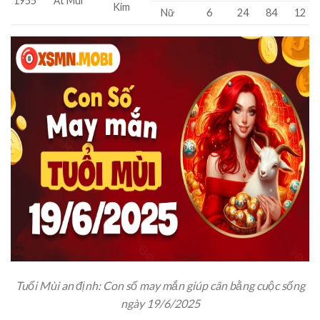
1955
Ất Mùi
Kim
Nữ
6
24
84
12
Tuổi Mùi an định: Con số may mắn giúp cân bằng cuộc sống
ngày 19/6/2025