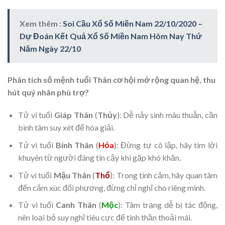
Xem thêm :
Soi Cầu Xổ Số Miền Nam 22/10/2020 –
Dự Đoán Kết Quả Xổ Số Miền Nam Hôm Nay Thứ
Năm Ngày 22/10
Phân tích số mệnh tuổi Thân cơ hội mở rộng quan hệ, thu
hút quý nhân phù trợ?
Tử vi tuổi
Giáp Thân
(
Thủy
): Dễ nảy sinh mâu thuẫn, cần
bình tâm suy xét để hóa giải.
Tử vi tuổi
Bính Thân
(
Hỏa
): Đừng tự cô lập, hãy tìm lời
khuyên từ người đáng tin cậy khi gặp khó khăn.
Tử vi tuổi
Mậu Thân
(
Thổ
): Trong tình cảm, hãy quan tâm
đến cảm xúc đối phương, đừng chỉ nghĩ cho riêng mình.
Tử vi tuổi
Canh Thân
(
Mộc
): Tâm trạng dễ bị tác động,
nên loại bỏ suy nghĩ tiêu cực để tinh thần thoải mái.