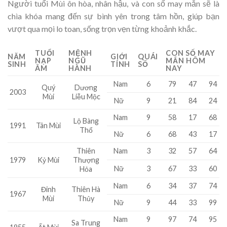
Người tuổi Mùi ôn hòa, nhân hậu, và con số may mắn sẽ là
chìa khóa mang đến sự bình yên trong tâm hồn, giúp bạn
vượt qua mọi lo toan, sống trọn vẹn từng khoảnh khắc.
TUỔI
MỆNH
CON SỐ MAY
NĂM
GIỚI
QUÁI
NẠP
NGŨ
MẮN HÔM
SINH
TÍNH
SỐ
ÂM
HÀNH
NAY
Nam
6
79
47
94
Quý
Dương
2003
Mùi
Liễu Mộc
Nữ
9
21
84
24
Nam
9
58
17
68
Lộ Bàng
1991
Tân Mùi
Thổ
Nữ
6
68
43
17
Thiên
Nam
3
32
57
64
1979
Kỷ Mùi
Thượng
Nữ
3
67
33
60
Hỏa
Nam
6
34
37
74
Đinh
Thiên Hà
1967
Mùi
Thủy
Nữ
9
44
33
99
Nam
9
97
74
95
Sa Trung