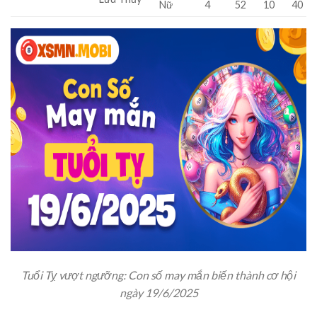
Nữ
4
52
10
40
Tuổi Tỵ vượt ngưỡng: Con số may mắn biến thành cơ hội
ngày 19/6/2025