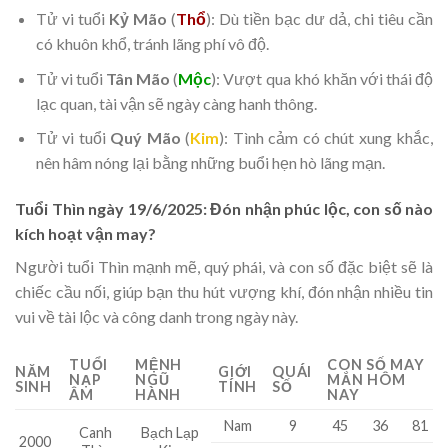
Tử vi tuổi
Kỷ Mão
(
Thổ
): Dù tiền bạc dư dả, chi tiêu cần
có khuôn khổ, tránh lãng phí vô độ.
Tử vi tuổi
Tân Mão
(
Mộc
): Vượt qua khó khăn với thái độ
lạc quan, tài vận sẽ ngày càng hanh thông.
Tử vi tuổi
Quý Mão
(
Kim
): Tình cảm có chút xung khắc,
nên hâm nóng lại bằng những buổi hẹn hò lãng mạn.
Tuổi Thìn ngày 19/6/2025: Đón nhận phúc lộc, con số nào
kích hoạt vận may?
Người tuổi Thìn mạnh mẽ, quý phái, và con số đặc biệt sẽ là
chiếc cầu nối, giúp bạn thu hút vượng khí, đón nhận nhiều tin
vui về tài lộc và công danh trong ngày này.
TUỔI
MỆNH
CON SỐ MAY
NĂM
GIỚI
QUÁI
NẠP
NGŨ
MẮN HÔM
SINH
TÍNH
SỐ
ÂM
HÀNH
NAY
Nam
9
45
36
81
Canh
Bạch Lạp
2000