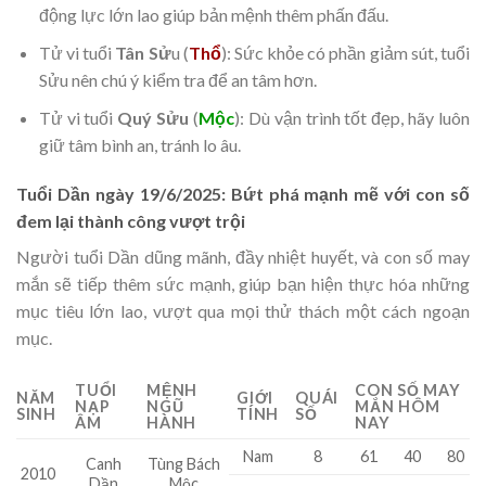
động lực lớn lao giúp bản mệnh thêm phấn đấu.
Tử vi tuổi
Tân Sử
u (
Thổ
): Sức khỏe có phần giảm sút, tuổi
Sửu nên chú ý kiểm tra để an tâm hơn.
Tử vi tuổi
Quý Sửu
(
Mộc
): Dù vận trình tốt đẹp, hãy luôn
giữ tâm bình an, tránh lo âu.
Tuổi Dần ngày 19/6/2025: Bứt phá mạnh mẽ với con số
đem lại thành công vượt trội
Người tuổi Dần dũng mãnh, đầy nhiệt huyết, và con số may
mắn sẽ tiếp thêm sức mạnh, giúp bạn hiện thực hóa những
mục tiêu lớn lao, vượt qua mọi thử thách một cách ngoạn
mục.
TUỔI
MỆNH
CON SỐ MAY
NĂM
GIỚI
QUÁI
NẠP
NGŨ
MẮN HÔM
SINH
TÍNH
SỐ
ÂM
HÀNH
NAY
Nam
8
61
40
80
Canh
Tùng Bách
2010
Dần
Mộc