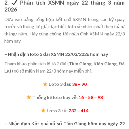
2.
Phân tích XSMN ngày 22 tháng 3 năm
2026
Dựa vào bảng tổng hợp kết quả SXMN trong các kỳ quay
trước và thống kê giải đặc biệt, loto về nhiều nhất theo tuần/
tháng/ năm. Hãy cùng chúng tôi nhận định XSMN ngày 22/3
hôm nay.
– Nhận định loto 3 đài XSMN 22/03/2026 hôm nay
Tham khảo phân tích lô tô 3 đài (
Tiền Giang, Kiên Giang, Đà
Lạt
) xổ số miền Nam 22/3 hôm nay miễn phí.
Loto 3 đài:
38 – 90
Thống kê loto hay về:
16 – 58 – 98
Loto 3 số:
232 – 414
– Nhận định Kết quả xổ số Tiền Giang hôm nay ngày 22