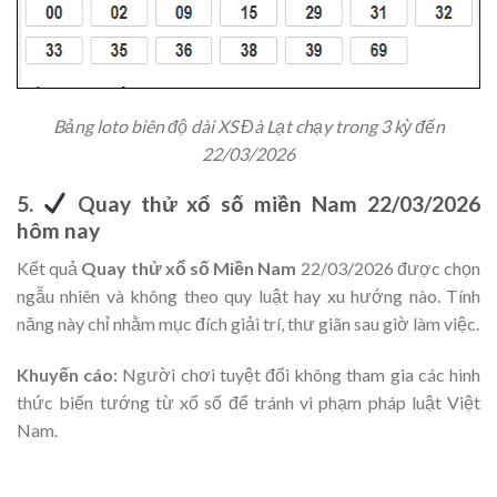
Bảng loto biên độ dài XS Đà Lạt chạy trong 3 kỳ đến
22/03/2026
5.
Quay thử xổ số miền Nam 22/03/2026
hôm nay
Kết quả
Quay thử xổ số Miền Nam
22/03/2026 được chọn
ngẫu nhiên và không theo quy luật hay xu hướng nào. Tính
năng này chỉ nhằm mục đích giải trí, thư giãn sau giờ làm việc.
Khuyến cáo:
Người chơi tuyệt đối không tham gia các hình
thức biến tướng từ xổ số để tránh vi phạm pháp luật Việt
Nam.