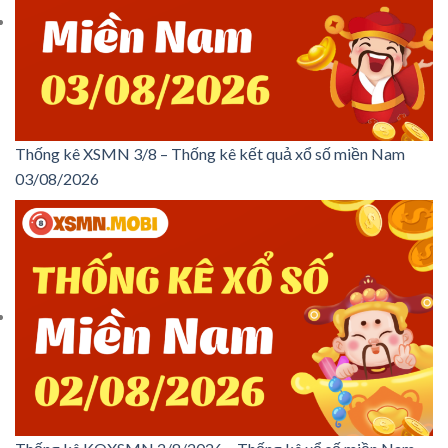
Thống kê XSMN 3/8 – Thống kê kết quả xổ số miền Nam
03/08/2026