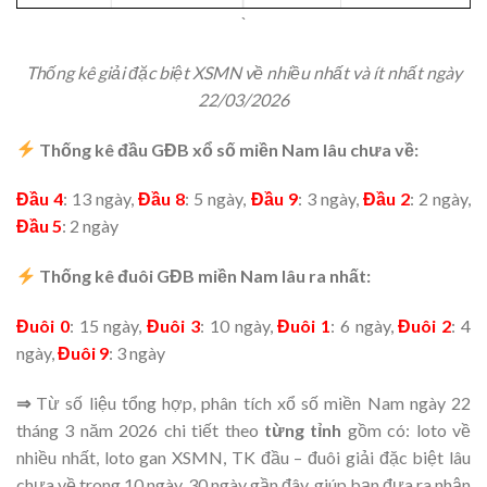
`
Thống kê giải đặc biệt XSMN về nhiều nhất và ít nhất ngày
22/03/2026
Thống kê đầu GĐB xổ số miền Nam lâu chưa về:
Đầu 4
: 13 ngày,
Đầu 8
: 5 ngày,
Đầu 9
: 3 ngày,
Đầu 2
: 2 ngày,
Đầu 5
: 2 ngày
Thống kê đuôi GĐB miền Nam lâu ra nhất:
Đuôi 0
: 15 ngày,
Đuôi 3
: 10 ngày,
Đuôi 1
: 6 ngày,
Đuôi 2
: 4
ngày,
Đuôi 9
: 3 ngày
⇒
Từ số liệu tổng hợp, phân tích xổ số miền Nam ngày 22
tháng 3 năm 2026 chi tiết theo
từng tỉnh
gồm có: loto về
nhiều nhất, loto gan XSMN, TK đầu – đuôi giải đặc biệt lâu
chưa về trong 10 ngày, 30 ngày gần đây, giúp bạn đưa ra nhận