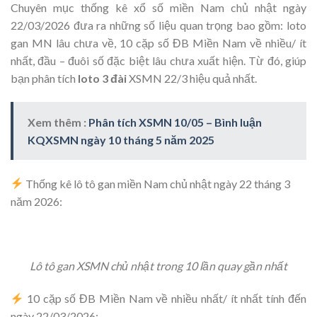
Chuyên mục thống kê xổ số miền Nam chủ nhật ngày
22/03/2026 đưa ra những số liệu quan trọng bao gồm: loto
gan MN lâu chưa về, 10 cặp số ĐB Miền Nam về nhiều/ ít
nhất, đầu – đuôi số đặc biệt lâu chưa xuất hiện. Từ đó, giúp
bạn phân tích
loto 3 đài
XSMN 22/3 hiệu quả nhất.
Xem thêm :
Phân tích XSMN 10/05 – Bình luận
KQXSMN ngày 10 tháng 5 năm 2025
Thống kê lô tô gan miền Nam chủ nhật ngày 22 tháng 3
năm 2026:
Lô tô gan XSMN chủ nhật trong 10 lần quay gần nhất
10 cặp số ĐB Miền Nam về nhiều nhất/ ít nhất tính đến
ngày 22/03/2026: