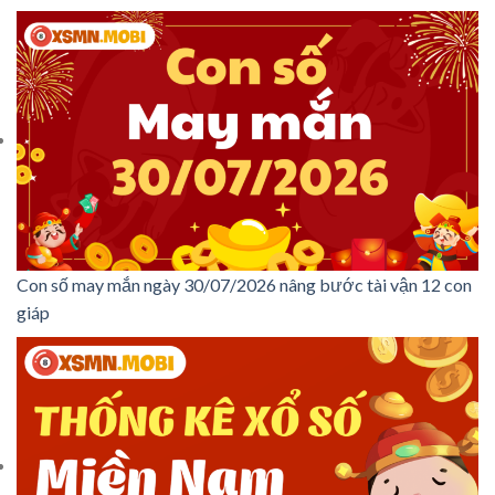
Con số may mắn ngày 30/07/2026 nâng bước tài vận 12 con
giáp