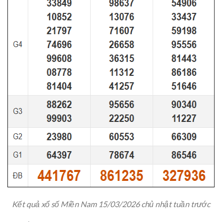
Kết quả xổ số Miền Nam 15/03/2026 chủ nhật tuần trước