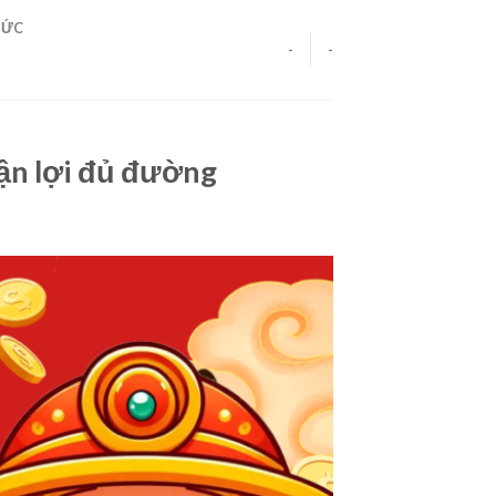
TỨC
-
-
ận lợi đủ đường