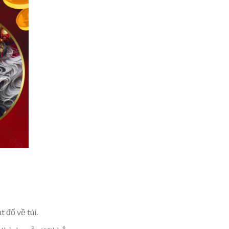
t đổ về túi.