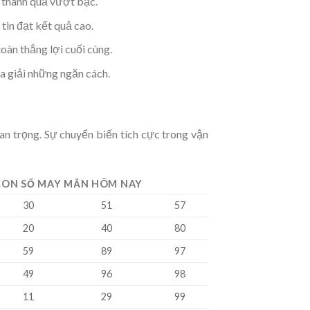
 thành quả vượt bậc.
tin đạt kết quả cao.
oàn thắng lợi cuối cùng.
óa giải những ngăn cách.
an trọng. Sự chuyển biến tích cực trong vận
CON SỐ MAY MẮN HÔM NAY
30
51
57
20
40
80
59
89
97
49
96
98
11
29
99