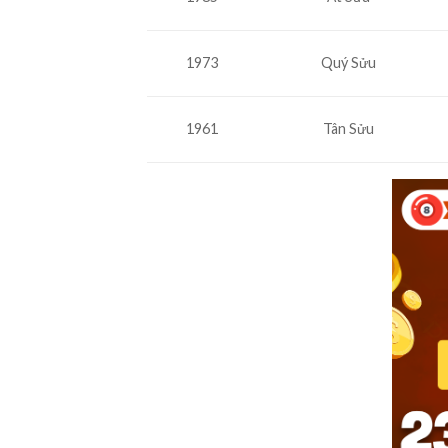
1973
Quý Sửu
1961
Tân Sửu