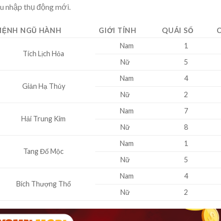
hu nhập thụ động mới.
MỆNH NGŨ HÀNH
GIỚI TÍNH
QUÁI SỐ
Nam
1
Tích Lịch Hỏa
Nữ
5
Nam
4
Giản Hạ Thủy
Nữ
2
Nam
7
Hải Trung Kim
Nữ
8
Nam
1
Tang Đố Mộc
Nữ
5
Nam
4
Bích Thượng Thổ
Nữ
2