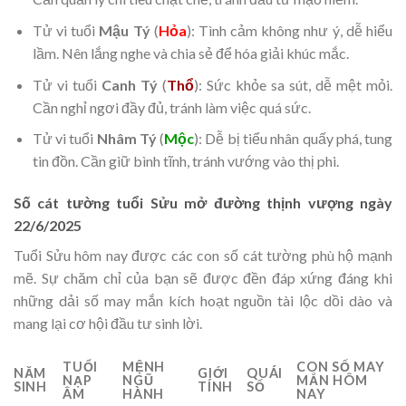
Tử vi tuổi
Mậu Tý
(
Hỏa
): Tình cảm không như ý, dễ hiểu
lầm. Nên lắng nghe và chia sẻ để hóa giải khúc mắc.
Tử vi tuổi
Canh Tý
(
Thổ
): Sức khỏe sa sút, dễ mệt mỏi.
Cần nghỉ ngơi đầy đủ, tránh làm việc quá sức.
Tử vi tuổi
Nhâm Tý
(
Mộc
): Dễ bị tiểu nhân quấy phá, tung
tin đồn. Cần giữ bình tĩnh, tránh vướng vào thị phi.
Số cát tường tuổi Sửu mở đường thịnh vượng ngày
22/6/2025
Tuổi Sửu hôm nay được các con số cát tường phù hộ mạnh
mẽ. Sự chăm chỉ của bạn sẽ được đền đáp xứng đáng khi
những dải số may mắn kích hoạt nguồn tài lộc dồi dào và
mang lại cơ hội đầu tư sinh lời.
TUỔI
MỆNH
CON SỐ MAY
NĂM
GIỚI
QUÁI
NẠP
NGŨ
MẮN HÔM
SINH
TÍNH
SỐ
ÂM
HÀNH
NAY