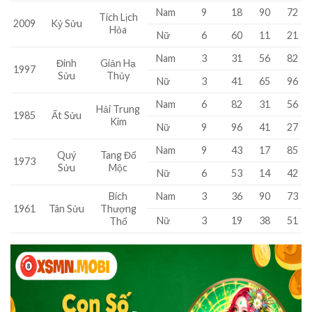
Nam
9
18
90
72
Tích Lịch
2009
Kỷ Sửu
Hỏa
Nữ
6
60
11
21
Nam
3
31
56
82
Đinh
Giản Hạ
1997
Sửu
Thủy
Nữ
3
41
65
96
Nam
6
82
31
56
Hải Trung
1985
Ất Sửu
Kim
Nữ
9
96
41
27
Nam
9
43
17
85
Quý
Tang Đố
1973
Sửu
Mộc
Nữ
6
53
14
42
Bích
Nam
3
36
90
73
1961
Tân Sửu
Thượng
Nữ
3
19
38
51
Thổ