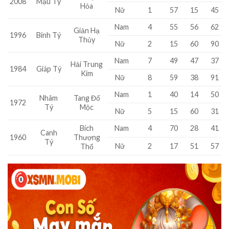
2008
Mậu Tý
Hỏa
Nữ
1
57
15
45
Nam
4
55
56
62
Giản Hạ
1996
Bính Tý
Thủy
Nữ
2
15
60
90
Nam
7
49
47
37
Hải Trung
1984
Giáp Tý
Kim
Nữ
8
59
38
91
Nam
1
40
14
50
Nhâm
Tang Đố
1972
Tý
Mộc
Nữ
5
15
60
31
Bích
Nam
4
70
28
41
Canh
1960
Thượng
Tý
Nữ
2
17
51
57
Thổ