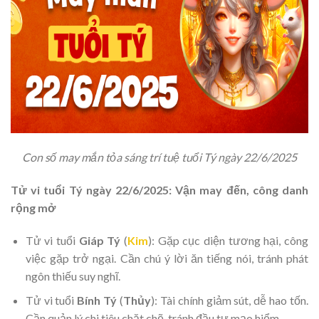
Con số may mắn tỏa sáng trí tuệ tuổi Tý ngày 22/6/2025
Tử vi tuổi Tý ngày 22/6/2025: Vận may đến, công danh
rộng mở
Tử vi tuổi
Giáp Tý
(
Kim
): Gặp cục diện tương hại, công
việc gặp trở ngại. Cần chú ý lời ăn tiếng nói, tránh phát
ngôn thiếu suy nghĩ.
Tử vi tuổi
Bính Tý
(
Thủy
): Tài chính giảm sút, dễ hao tốn.
Cần quản lý chi tiêu chặt chẽ, tránh đầu tư mạo hiểm.