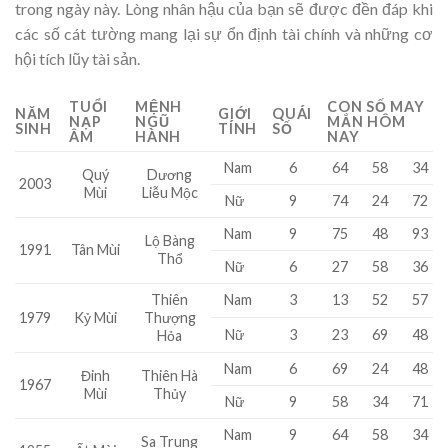
trong ngày này. Lòng nhân hậu của bạn sẽ được đền đáp khi
các số cát tường mang lại sự ổn định tài chính và những cơ
hội tích lũy tài sản.
TUỔI
MỆNH
CON SỐ MAY
NĂM
GIỚI
QUÁI
NẠP
NGŨ
MẮN HÔM
SINH
TÍNH
SỐ
ÂM
HÀNH
NAY
Nam
6
64
58
34
Quý
Dương
2003
Mùi
Liễu Mộc
Nữ
9
74
24
72
Nam
9
75
48
93
Lộ Bàng
1991
Tân Mùi
Thổ
Nữ
6
27
58
36
Thiên
Nam
3
13
52
57
1979
Kỷ Mùi
Thượng
Nữ
3
23
69
48
Hỏa
Nam
6
69
24
48
Đinh
Thiên Hà
1967
Mùi
Thủy
Nữ
9
58
34
71
Nam
9
64
58
34
Sa Trung