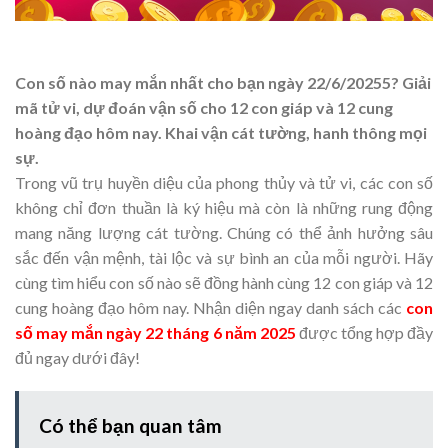
Con số nào may mắn nhất cho bạn ngày 22/6/20255? Giải
mã tử vi, dự đoán vận số cho 12 con giáp và 12 cung
hoàng đạo hôm nay. Khai vận cát tường, hanh thông mọi
sự.
Trong vũ trụ huyền diệu của phong thủy và tử vi, các con số
không chỉ đơn thuần là ký hiệu mà còn là những rung động
mang năng lượng cát tường. Chúng có thể ảnh hưởng sâu
sắc đến vận mệnh, tài lộc và sự bình an của mỗi người. Hãy
cùng tìm hiểu con số nào sẽ đồng hành cùng 12 con giáp và 12
cung hoàng đạo hôm nay. Nhận diện ngay danh sách các
con
số may mắn ngày 22 tháng 6 năm 2025
được tổng hợp đầy
đủ ngay dưới đây!
Có thể bạn quan tâm