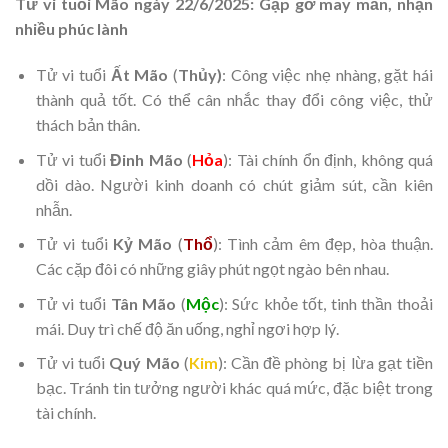
Tử vi tuổi Mão ngày 22/6/2025: Gặp gỡ may mắn, nhận
nhiều phúc lành
Tử vi tuổi
Ất Mão
(
Thủy)
: Công việc nhẹ nhàng, gặt hái
thành quả tốt. Có thể cân nhắc thay đổi công việc, thử
thách bản thân.
Tử vi tuổi
Đinh Mão
(
Hỏa
): Tài chính ổn định, không quá
dồi dào. Người kinh doanh có chút giảm sút, cần kiên
nhẫn.
Tử vi tuổi
Kỷ Mão
(
Thổ
): Tình cảm êm đẹp, hòa thuận.
Các cặp đôi có những giây phút ngọt ngào bên nhau.
Tử vi tuổi
Tân Mão
(
Mộc
): Sức khỏe tốt, tinh thần thoải
mái. Duy trì chế độ ăn uống, nghỉ ngơi hợp lý.
Tử vi tuổi
Quý Mão
(
Kim
): Cần đề phòng bị lừa gạt tiền
bạc. Tránh tin tưởng người khác quá mức, đặc biệt trong
tài chính.