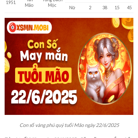
1951
Mão
Mộc
Nữ
2
38
15
45
Con số vàng phú quý tuổi Mão ngày 22/6/2025