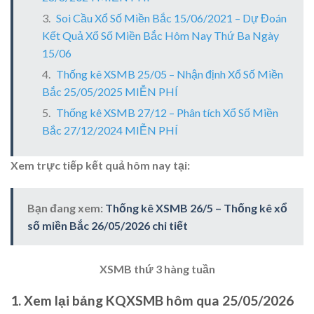
Soi Cầu Xổ Số Miền Bắc 15/06/2021 – Dự Đoán
Kết Quả Xổ Số Miền Bắc Hôm Nay Thứ Ba Ngày
15/06
Thống kê XSMB 25/05 – Nhận định Xổ Số Miền
Bắc 25/05/2025 MIỄN PHÍ
Thống kê XSMB 27/12 – Phân tích Xổ Số Miền
Bắc 27/12/2024 MIỄN PHÍ
Xem trực tiếp kết quả hôm nay tại:
Bạn đang xem:
Thống kê XSMB 26/5 – Thống kê xổ
số miền Bắc 26/05/2026 chi tiết
XSMB thứ 3 hàng tuần
1. Xem lại bảng KQXSMB hôm qua 25/05/2026