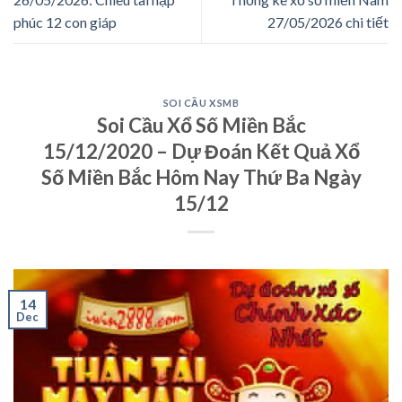
phúc 12 con giáp
27/05/2026 chi tiết
SOI CẦU XSMB
Soi Cầu Xổ Số Miền Bắc
15/12/2020 – Dự Đoán Kết Quả Xổ
Số Miền Bắc Hôm Nay Thứ Ba Ngày
15/12
14
Dec