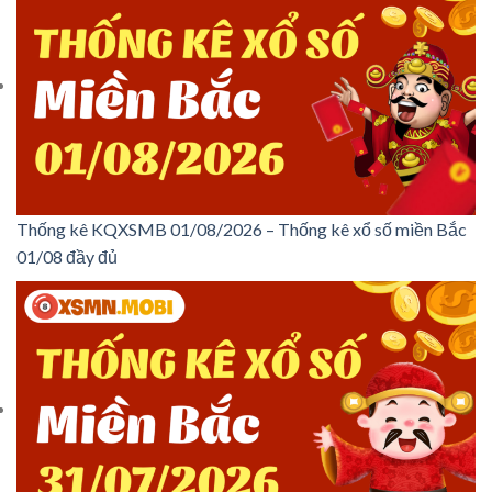
Thống kê KQXSMB 01/08/2026 – Thống kê xổ số miền Bắc
01/08 đầy đủ