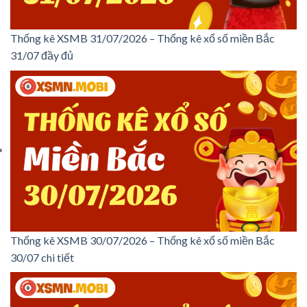
Thống kê XSMB 31/07/2026 – Thống kê xổ số miền Bắc
31/07 đầy đủ
Thống kê XSMB 30/07/2026 – Thống kê xổ số miền Bắc
30/07 chi tiết