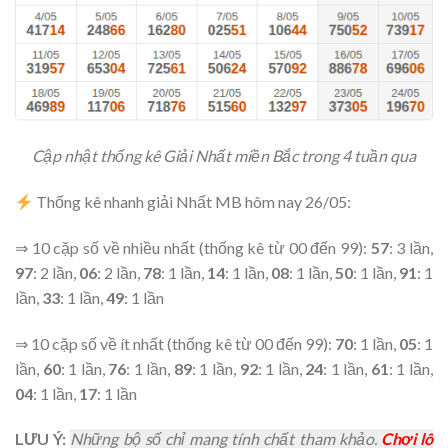
Cập nhật thống kê Giải Nhất miền Bắc trong 4 tuần qua
Thống kê nhanh giải Nhất MB hôm nay 26/05:
⇒ 10 cặp số về nhiều nhất (thống kê từ 00 đến 99):
57
: 3 lần,
97
: 2 lần,
06
: 2 lần,
78
: 1 lần,
14
: 1 lần,
08
: 1 lần,
50
: 1 lần,
91
: 1
lần,
33
: 1 lần,
49
: 1 lần
⇒ 10 cặp số về ít nhất (thống kê từ 00 đến 99):
70
: 1 lần,
05
: 1
lần,
60
: 1 lần,
76
: 1 lần,
89
: 1 lần,
92
: 1 lần,
24
: 1 lần,
61
: 1 lần,
04
: 1 lần,
17
: 1 lần
LƯU Ý:
Những bộ số chỉ mang tính chất tham khảo.
Chơi lô