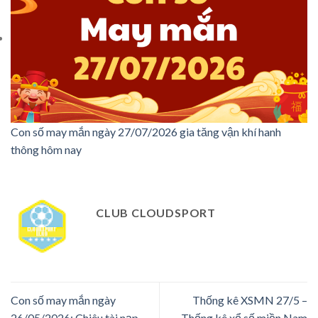
Con số may mắn ngày 27/07/2026 gia tăng vận khí hanh
thông hôm nay
CLUB CLOUDSPORT
Con số may mắn ngày
Thống kê XSMN 27/5 –
26/05/2026: Chiêu tài nạp
Thống kê xổ số miền Nam