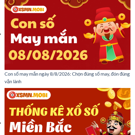
Con số may mắn ngày 8/8/2026: Chọn đúng số may, đón đúng
vận lành