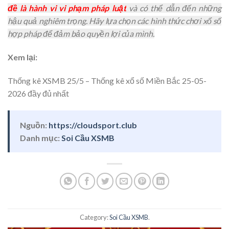
đề là hành vi vi phạm pháp luật
và có thể dẫn đến những
hậu quả nghiêm trọng. Hãy lựa chọn các hình thức chơi xổ số
hợp pháp để đảm bảo quyền lợi của mình.
Xem lại:
Thống kê XSMB 25/5 – Thống kê xổ số Miền Bắc 25-05-
2026 đầy đủ nhất
Nguồn:
https://cloudsport.club
Danh mục:
Soi Cầu XSMB
Category:
Soi Cầu XSMB
.