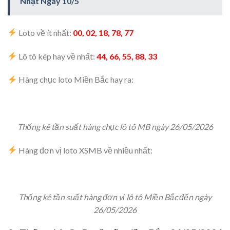
Nhật Ngày 10/5
Loto về ít nhất:
00, 02, 18, 78, 77
Lô tô kép hay về nhất:
44, 66, 55, 88, 33
Hàng chục loto Miền Bắc hay ra:
Thống kê tần suất hàng chục lô tô MB ngày 26/05/2026
Hàng đơn vị loto XSMB về nhiều nhất:
Thống kê tần suất hàng đơn vị lô tô Miền Bắc đến ngày
26/05/2026