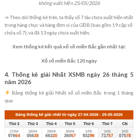
không xuất hiện 25/05/2026
⇒ Theo dõi thống kê trên, ta thấy số 7 lâu chưa xuất hiện nhất
trong hàng chục và hàng đơn vị của GĐB (bao gồm 19 cặp số
chứa số 7), và đã 13 ngày chưa xuất hiện.
Xem thống kê kết quả xổ số miền Bắc gần nhất tại:
Xổ số miền Bắc 120 ngày
4. Thống kê giải Nhất XSMB ngày 26 tháng 5
năm 2026
Bảng thống kê giải Nhất xổ số miền Bắc trong 1 tháng
qua: