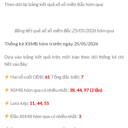
Theo dõi lại bảng kết quả xổ số miền Bắc hôm qua:
Bảng kết quả xổ số miền Bắc 25/05/2026 hôm qua
Thống kê XSMB hôm trước ngày 25/05/2026
Dựa vào bảng kết quả trên, mời bạn theo dõi thống kê chi
tiết sau đây:
Hai số cuối GĐB:
61
Tổng đặc biệt:
7
XSMB hôm qua có nhiều nhất:
38, 44, 97 (2 lần)
Loto kép:
11, 44, 55
Đầu XSMB hôm qua có nhiều nhất:
3