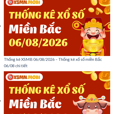
Thống kê XSMB 06/08/2026 – Thống kê xổ số miền Bắc
06/08 chi tiết