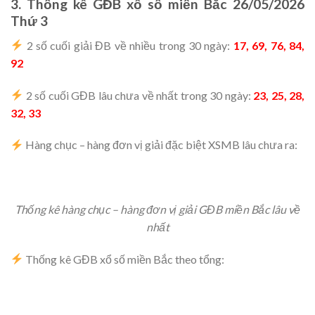
3. Thống kê GĐB xổ số miền Bắc 26/05/2026
Thứ 3
2 số cuối giải ĐB về nhiều trong 30 ngày:
17, 69, 76, 84,
92
2 số cuối GĐB lâu chưa về nhất trong 30 ngày:
23, 25, 28,
32, 33
Hàng chục – hàng đơn vị giải đặc biệt XSMB lâu chưa ra:
Thống kê hàng chục – hàng đơn vị giải GĐB miền Bắc lâu về
nhất
Thống kê GĐB xổ số miền Bắc theo tổng: