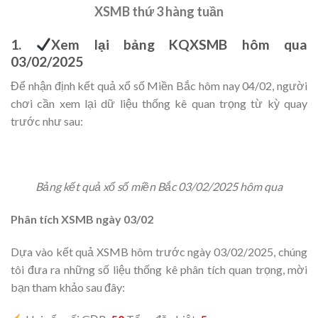
XSMB thứ 3 hàng tuần
1.
Xem lại bảng KQXSMB hôm qua
03/02/2025
Để nhận định kết quả xổ số Miền Bắc hôm nay 04/02, người
chơi cần xem lại dữ liệu thống kê quan trọng từ kỳ quay
trước như sau:
Bảng kết quả xổ số miền Bắc 03/02/2025 hôm qua
Phân tích XSMB ngày 03/02
Dựa vào kết quả XSMB hôm trước ngày 03/02/2025, chúng
tôi đưa ra những số liệu thống kê phân tích quan trọng, mời
bạn tham khảo sau đây: