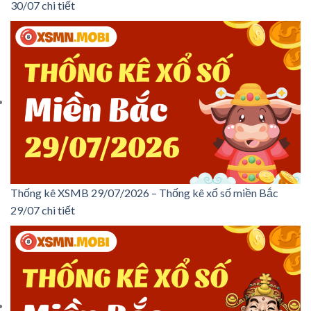
30/07 chi tiết
Thống kê XSMB 29/07/2026 – Thống kê xổ số miền Bắc
29/07 chi tiết