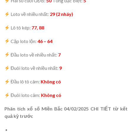
Hai số cuối GĐB:
50
Tổng đặc biệt:
5
Loto về nhiều nhất:
29 (2 nháy)
Lô tô kép:
77, 88
Cặp loto lộn:
46 – 64
Đầu loto về nhiều nhất:
7
Đuôi loto về nhiều nhất:
9
Đầu lô tô câm:
Không có
Đuôi loto câm:
Không có
Phân tích xổ số Miền Bắc 04/02/2025 CHI TIẾT từ kết
quả kỳ trước