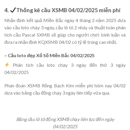
4.
Thống kê cầu XSMB 04/02/2025 miễn phí
Nhận định kết quả Miền Bắc ngày 4 tháng 2 năm 2025 dựa
vào cầu loto chạy 3 ngày, cầu lô tô 2 nháy và thuật toán phân
tích cầu Pascal SXMB sẽ giúp cho người chơi bình luận và
đưa ra nhận định KQXSMB 04/02 có tỷ lệ trúng cao nhất.
– Cầu loto đẹp Xổ Số Miền Bắc 04/02/2025
Phân tích cầu loto chạy 3 ngày đến thứ 3 ngày
04/02/2025
Phán đoán XSMB Rồng Bạch Kim miễn phí hôm nay 04/02
dựa vào bảng cầu động chạy 3 ngày liên tiếp vừa qua.
Bảng cầu lô tô động XSMB chạy liên tục đến ngày
04/02/2025