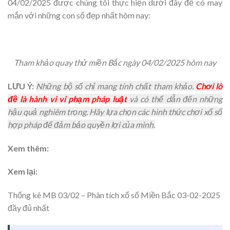
04/02/2025 được chúng tôi thực hiện dưới đây để có may
mắn với những con số đẹp nhất hôm nay:
Tham khảo quay thử miền Bắc ngày 04/02/2025 hôm nay
LƯU Ý:
Những bộ số chỉ mang tính chất tham khảo.
Chơi lô
đề là hành vi vi phạm pháp luật
và có thể dẫn đến những
hậu quả nghiêm trọng. Hãy lựa chọn các hình thức chơi xổ số
hợp pháp để đảm bảo quyền lợi của mình.
Xem thêm:
Xem lại:
Thống kê MB 03/02 – Phân tích xổ số Miền Bắc 03-02-2025
đầy đủ nhất