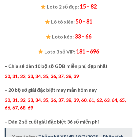
15 – 82
Loto 2 số đẹp:
50 – 81
Lô tô xiên:
33 – 66
Loto kép:
181 – 696
Loto 3 số VIP:
– Chia sẻ dàn 10 bộ số GĐB miễn phí, đẹp nhất
30, 31, 32, 33, 34, 35, 36, 37, 38, 39
– 20 bộ số giải đặc biệt may mắn hôm nay
30, 31, 32, 33, 34, 35, 36, 37, 38, 39, 60, 61, 62, 63, 64, 65,
66, 67, 68, 69
– Dàn 2 số cuối giải đặc biệt 36 số miễn phí
Xem thêm :
Thống kê XSMB 19/2/2025 – Phân tích