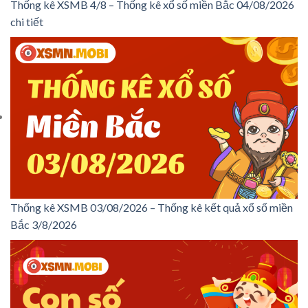
Thống kê XSMB 4/8 – Thống kê xổ số miền Bắc 04/08/2026
chi tiết
Thống kê XSMB 03/08/2026 – Thống kê kết quả xổ số miền
Bắc 3/8/2026