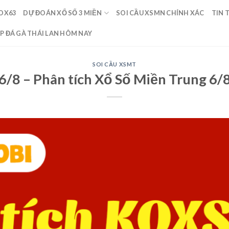
OX63
DỰ ĐOÁN XỔ SỐ 3 MIỀN
SOI CẦU XSMN CHÍNH XÁC
TIN 
P ĐÁ GÀ THÁI LAN HÔM NAY
SOI CẦU XSMT
/8 – Phân tích Xổ Số Miền Trung 6