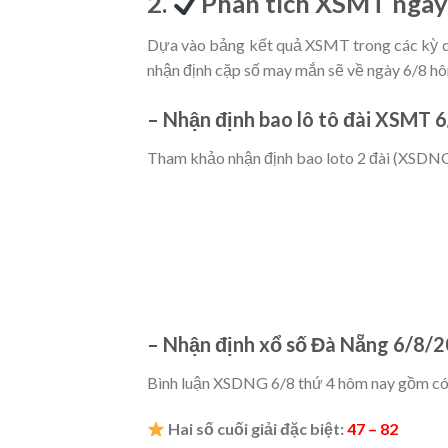
2.
Phân tích XSMT ngày
Dựa vào bảng kết quả XSMT trong các kỳ qua
nhận định cặp số may mắn sẽ về ngày 6/8 hô
– Nhận định bao lô tô đài XSMT
Tham khảo nhận định bao loto 2 đài (XSDNG
– Nhận định xổ số Đà Nẵng 6/8/
Bình luận XSDNG 6/8 thứ 4 hôm nay gồm có nhậ
Hai số cuối giải đặc biệt:
47 – 82