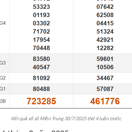
Kết quả xổ số Miền Trung 30/7/2025 thứ 4 tuần trước