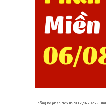
Thống kê phân tích XSMT 6/8/2025 – Bìn