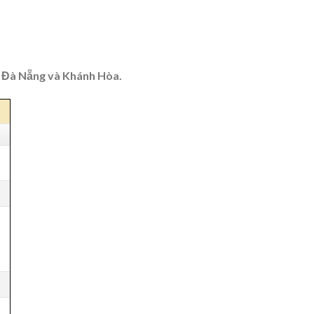
:
Đà Nẵng và Khánh Hòa.