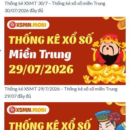
Thống kê XSMT 30/7 – Thống kê xổ số miền Trung
30/07/2026 đầy đủ
Thống kê XSMT 29/7/2026 – Thống kê xổ số miền Trung
29/07 đầy đủ