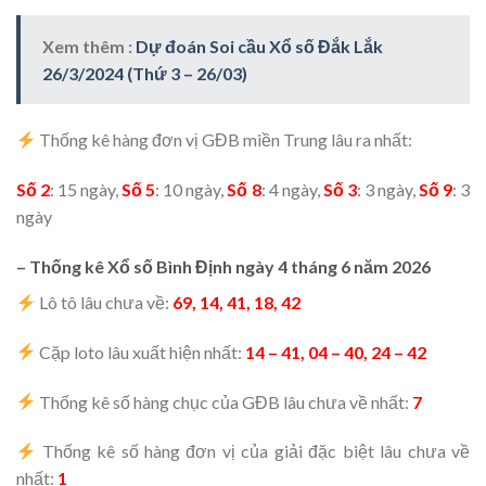
Xem thêm :
Dự đoán Soi cầu Xổ số Đắk Lắk
26/3/2024 (Thứ 3 – 26/03)
Thống kê hàng đơn vị GĐB miền Trung lâu ra nhất:
Số 2
: 15 ngày,
Số 5
: 10 ngày,
Số 8
: 4 ngày,
Số 3
: 3 ngày,
Số 9
: 3
ngày
– Thống kê Xổ số Bình Định ngày 4 tháng 6 năm 2026
Lô tô lâu chưa về:
69, 14, 41, 18, 42
Cặp loto lâu xuất hiện nhất:
14 – 41, 04 – 40, 24 – 42
Thống kê số hàng chục của GĐB lâu chưa về nhất:
7
Thống kê số hàng đơn vị của giải đặc biệt lâu chưa về
nhất:
1