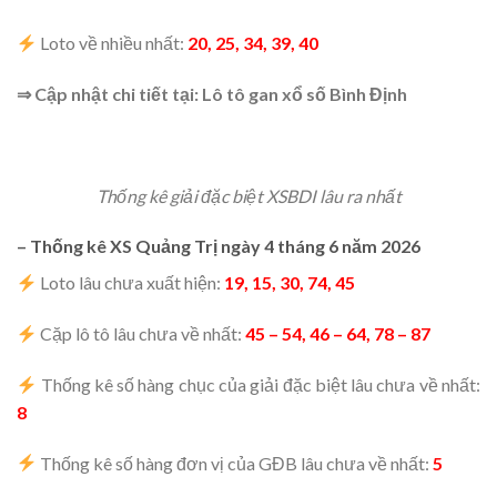
Loto về nhiều nhất:
20, 25, 34, 39, 40
⇒ Cập nhật chi tiết tại:
Lô tô gan xổ số Bình Định
Thống kê giải đặc biệt XSBDI lâu ra nhất
– Thống kê XS Quảng Trị ngày 4 tháng 6 năm 2026
Loto lâu chưa xuất hiện:
19, 15, 30, 74, 45
Cặp lô tô lâu chưa về nhất:
45 – 54, 46 – 64, 78 – 87
Thống kê số hàng chục của giải đặc biệt lâu chưa về nhất:
8
Thống kê số hàng đơn vị của GĐB lâu chưa về nhất:
5