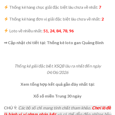
Thống kê hàng chục giải đặc biệt lâu chưa về nhất:
7
Thống kê hàng đơn vị giải đặc biệt lâu chưa về nhất:
2
Loto về nhiều nhất:
51, 24, 84, 78, 96
⇒ Cập nhật chi tiết tại:
Thống kê loto gan Quảng Bình
Thống kê giải đặc biệt XSQB lâu ra nhất đến ngày
04/06/2026
Xem tổng hợp kết quả gần đây nhất tại:
Xổ số miền Trung 30 ngày
CHÚ Ý:
Các bộ số chỉ mang tính chất tham khảo.
Chơi lô đề
là hành vi vi phạm pháp luật
và có thể dẫn đến những hậu