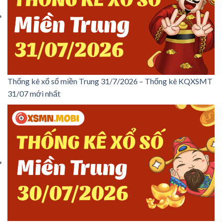
Thống kê xổ số miền Trung 31/7/2026 – Thống kê KQXSMT
31/07 mới nhất