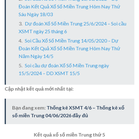
Đoán Kết Quả Xổ Số Miền Trung Hôm Nay Thứ
Sáu Ngày 18/03
Dự đoán Xổ Số Miền Trung 25/6/2024 – Soi cầu
XSMT ngày 25 tháng 6
Soi Cầu Xổ Số Miền Trung 14/05/2020 – Dự
Đoán Kết Quả Xổ Số Miền Trung Hôm Nay Thứ
Năm Ngày 14/5
Soi cầu dự đoán Xổ Số Miền Trung ngày
15/5/2024 – DD XSMT 15/5
Cập nhật kết quả mới nhất tại:
Bạn đang xem:
Thống kê XSMT 4/6 – Thống kê xổ
số miền Trung 04/06/2026 đầy đủ
Kết quả xổ số miền Trung thứ 5