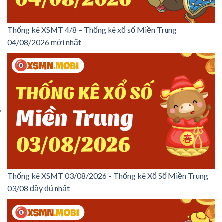
Thống kê XSMT 4/8 – Thống kê xổ số Miền Trung
04/08/2026 mới nhất
Thống kê XSMT 03/08/2026 – Thống kê Xổ Số Miền Trung
03/08 đầy đủ nhất