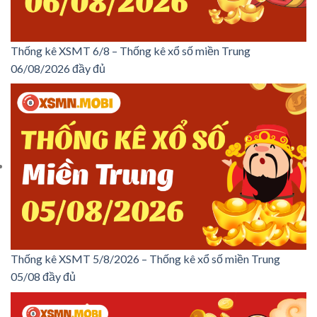
Thống kê XSMT 6/8 – Thống kê xổ số miền Trung
06/08/2026 đầy đủ
Thống kê XSMT 5/8/2026 – Thống kê xổ số miền Trung
05/08 đầy đủ