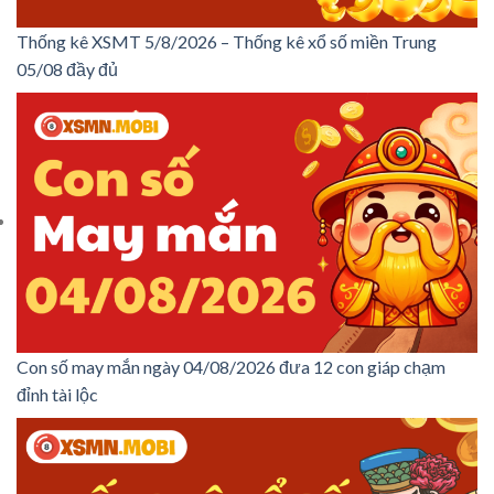
Thống kê XSMT 5/8/2026 – Thống kê xổ số miền Trung
05/08 đầy đủ
Con số may mắn ngày 04/08/2026 đưa 12 con giáp chạm
đỉnh tài lộc