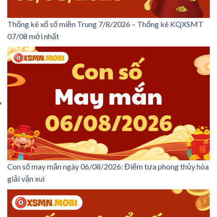
Thống kê xổ số miền Trung 7/8/2026 – Thống kê KQXSMT
07/08 mới nhất
Con số may mắn ngày 06/08/2026: Điểm tựa phong thủy hóa
giải vận xui