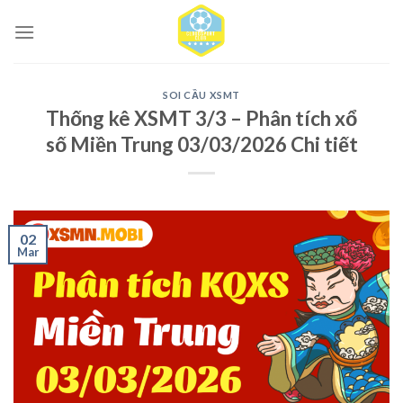
Skip
to
content
SOI CẦU XSMT
Thống kê XSMT 3/3 – Phân tích xổ
số Miền Trung 03/03/2026 Chi tiết
02
Mar