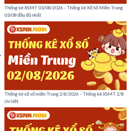
Thống kê XSMT 03/08/2026 – Thống kê Xổ Số Miền Trung
03/08 đầy đủ nhất
Thống kê xổ số miền Trung 2/8/2026 – Thống kê XSMT 2/8
chi tiết