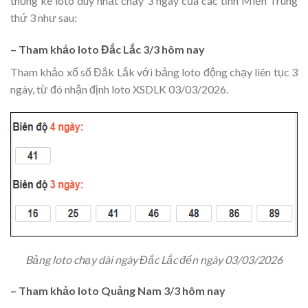
thống kê loto duy nhất chạy 3 ngày của các tỉnh Miền Trung
thứ 3 như sau:
– Tham khảo loto Đắc Lắc 3/3 hôm nay
Tham khảo xổ số Đắk Lắk với bảng loto động chạy liên tục 3
ngày, từ đó nhận định loto XSDLK 03/03/2026.
Bảng loto chạy dài ngày Đắc Lắc đến ngày 03/03/2026
– Tham khảo loto Quảng Nam 3/3 hôm nay