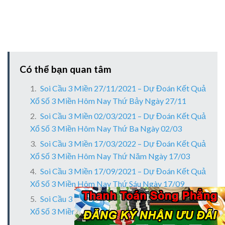
Có thể bạn quan tâm
Soi Cầu 3 Miền 27/11/2021 – Dự Đoán Kết Quả
Xổ Số 3 Miền Hôm Nay Thứ Bảy Ngày 27/11
Soi Cầu 3 Miền 02/03/2021 – Dự Đoán Kết Quả
Xổ Số 3 Miền Hôm Nay Thứ Ba Ngày 02/03
Soi Cầu 3 Miền 17/03/2022 – Dự Đoán Kết Quả
Xổ Số 3 Miền Hôm Nay Thứ Năm Ngày 17/03
Soi Cầu 3 Miền 17/09/2021 – Dự Đoán Kết Quả
Xổ Số 3 Miền Hôm Nay Thứ Sáu Ngày 17/09
Soi Cầu 3 Miền 17/06/2022 – Dự Đoán Kết Quả
Xổ Số 3 Miền Hôm Nay Thứ Sáu Ngày 17/06