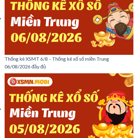
Thống kê XSMT 6/8 – Thống kê xổ số miền Trung
06/08/2026 đầy đủ