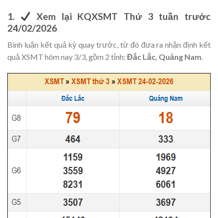
1.
Xem lại KQXSMT Thứ 3 tuần trước
24/02/2026
Bình luận kết quả kỳ quay trước, từ đó đưa ra nhận định kết
quả XSMT hôm nay 3/3, gồm 2 tỉnh:
Đắc Lắc, Quảng Nam
.