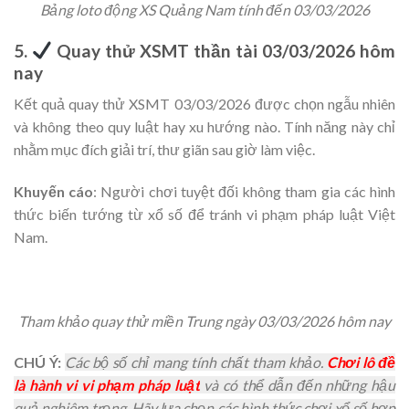
Bảng loto động XS Quảng Nam tính đến 03/03/2026
5.
Quay thử XSMT thần tài 03/03/2026 hôm
nay
Kết quả quay thử XSMT 03/03/2026 được chọn ngẫu nhiên
và không theo quy luật hay xu hướng nào. Tính năng này chỉ
nhằm mục đích giải trí, thư giãn sau giờ làm việc.
Khuyến cáo
: Người chơi tuyệt đối không tham gia các hình
thức biến tướng từ xổ số để tránh vi phạm pháp luật Việt
Nam.
Tham khảo quay thử miền Trung ngày 03/03/2026 hôm nay
CHÚ Ý:
Các bộ số chỉ mang tính chất tham khảo.
Chơi lô đề
là hành vi vi phạm pháp luật
và có thể dẫn đến những hậu
quả nghiêm trọng. Hãy lựa chọn các hình thức chơi xổ số hợp