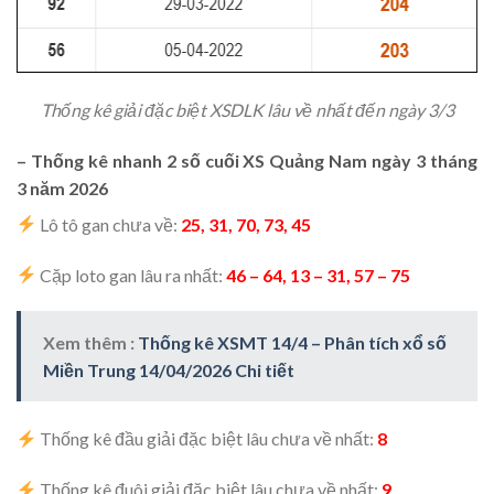
Thống kê giải đặc biệt XSDLK lâu về nhất đến ngày 3/3
– Thống kê nhanh 2 số cuối XS Quảng Nam ngày 3 tháng
3 năm 2026
Lô tô gan chưa về:
25, 31, 70, 73, 45
Cặp loto gan lâu ra nhất:
46 – 64, 13 – 31, 57 – 75
Xem thêm :
Thống kê XSMT 14/4 – Phân tích xổ số
Miền Trung 14/04/2026 Chi tiết
Thống kê đầu giải đặc biệt lâu chưa về nhất:
8
Thống kê đuôi giải đặc biệt lâu chưa về nhất:
9