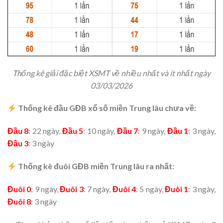
Thống kê giải đặc biệt XSMT về nhiều nhất và ít nhất ngày
03/03/2026
Thống kê đầu GĐB xổ số miền Trung lâu chưa về:
Đầu 8
: 22 ngày,
Đầu 5
: 10 ngày,
Đầu 7
: 9 ngày,
Đầu 1
: 3 ngày,
Đầu 3
: 3 ngày
Thống kê đuôi GĐB miền Trung lâu ra nhất:
Đuôi 0
: 9 ngày,
Đuôi 3
: 7 ngày,
Đuôi 4
: 5 ngày,
Đuôi 1
: 3 ngày,
Đuôi 8
: 3 ngày