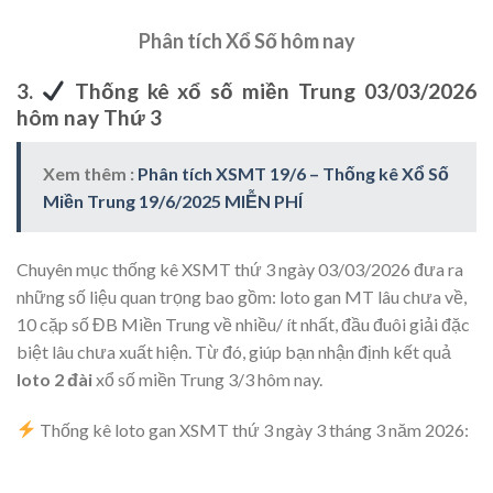
Phân tích Xổ Số hôm nay
3.
Thống kê xổ số miền Trung 03/03/2026
hôm nay Thứ 3
Xem thêm :
Phân tích XSMT 19/6 – Thống kê Xổ Số
Miền Trung 19/6/2025 MIỄN PHÍ
Chuyên mục thống kê XSMT thứ 3 ngày 03/03/2026 đưa ra
những số liệu quan trọng bao gồm: loto gan MT lâu chưa về,
10 cặp số ĐB Miền Trung về nhiều/ ít nhất, đầu đuôi giải đặc
biệt lâu chưa xuất hiện. Từ đó, giúp bạn nhận định kết quả
loto 2 đài
xổ số miền Trung 3/3 hôm nay.
Thống kê loto gan XSMT thứ 3 ngày 3 tháng 3 năm 2026: