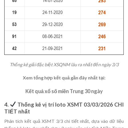
Thống kê giải đặc biệt XSQNM lâu ra nhất đến ngày 3/3
Xem tổng hợp kết quả gần đây nhất tại:
Kết quả xổ số miền Trung 30 ngày
4.
Thống kê vị trí loto XSMT 03/03/2026 CHI
TIẾT nhất
Phân tích kết quả XSMT 3/3 chi tiết nhất, dựa vào dữ liệu