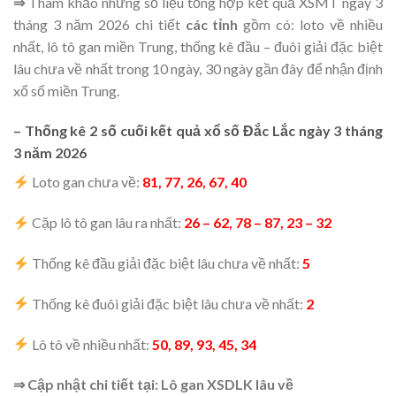
⇒
Tham khảo những số liệu tổng hợp kết quả XSMT ngày 3
tháng 3 năm 2026 chi tiết
các tỉnh
gồm có: loto về nhiều
nhất, lô tô gan miền Trung, thống kê đầu – đuôi giải đặc biệt
lâu chưa về nhất trong 10 ngày, 30 ngày gần đây để nhận định
xổ số miền Trung.
– Thống kê 2 số cuối kết quả xổ số Đắc Lắc ngày 3 tháng
3 năm 2026
Loto gan chưa về:
81, 77, 26, 67, 40
Cặp lô tô gan lâu ra nhất:
26 – 62, 78 – 87, 23 – 32
Thống kê đầu giải đặc biệt lâu chưa về nhất:
5
Thống kê đuôi giải đặc biệt lâu chưa về nhất:
2
Lô tô về nhiều nhất:
50, 89, 93, 45, 34
⇒ Cập nhật chi tiết tại:
Lô gan XSDLK lâu về