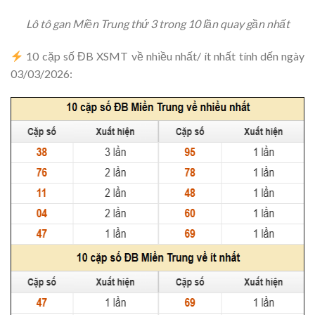
Lô tô gan Miền Trung thứ 3 trong 10 lần quay gần nhất
10 cặp số ĐB XSMT về nhiều nhất/ ít nhất tính dến ngày
03/03/2026: