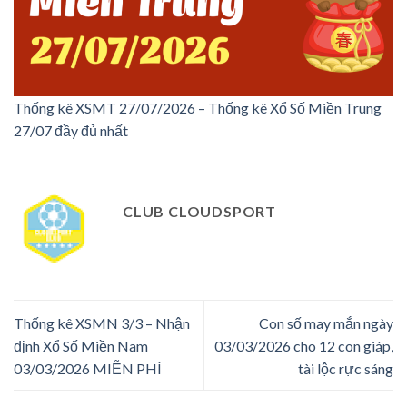
Thống kê XSMT 27/07/2026 – Thống kê Xổ Số Miền Trung
27/07 đầy đủ nhất
CLUB CLOUDSPORT
Thống kê XSMN 3/3 – Nhận
Con số may mắn ngày
định Xổ Số Miền Nam
03/03/2026 cho 12 con giáp,
03/03/2026 MIỄN PHÍ
tài lộc rực sáng