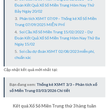
Đoán Kết Quả Xổ Số Miền Trung Hôm Nay Thứ
Bảy Ngày 20/02
Phân tích XSMT 07/09 – Thống kê Xổ Số Miền
Trung 07/09/2025 MIỄN PHÍ
Soi Cầu Xổ Số Miền Trung 15/02/2022 – Dự
Đoán Kết Quả Xổ Số Miền Trung Hôm Nay Thứ Ba
Ngày 15/02
Soi cầu dự đoán XSMT 02/08/2023 miễn phí,
chuẩn xác
Cập nhật kết quả mới nhất tại:
Bạn đang xem:
Thống kê XSMT 3/3 – Phân tích xổ
số Miền Trung 03/03/2026 Chi tiết
Kết quả Xổ Số Miền Trung thứ 3 hàng tuần