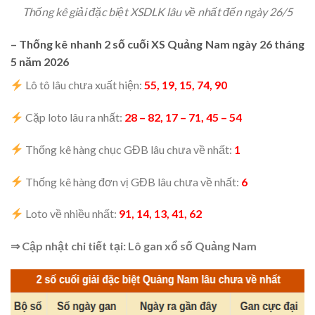
Thống kê giải đặc biệt XSDLK lâu về nhất đến ngày 26/5
– Thống kê nhanh 2 số cuối XS Quảng Nam ngày 26 tháng
5 năm 2026
Lô tô lâu chưa xuất hiện:
55, 19, 15, 74, 90
Cặp loto lâu ra nhất:
28 – 82, 17 – 71, 45 – 54
Thống kê hàng chục GĐB lâu chưa về nhất:
1
Thống kê hàng đơn vị GĐB lâu chưa về nhất:
6
Loto về nhiều nhất:
91, 14, 13, 41, 62
⇒ Cập nhật chi tiết tại: Lô gan xổ số Quảng Nam