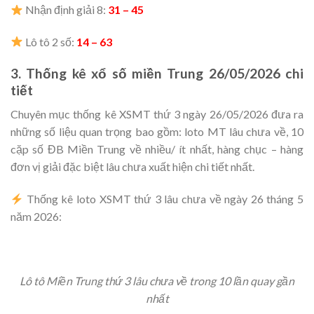
Nhận định giải 8:
31 – 45
Lô tô 2 số:
14 – 63
3. Thống kê xổ số miền Trung 26/05/2026 chi
tiết
Chuyên mục thống kê XSMT thứ 3 ngày 26/05/2026 đưa ra
những số liệu quan trọng bao gồm: loto MT lâu chưa về, 10
cặp số ĐB Miền Trung về nhiều/ ít nhất, hàng chục – hàng
đơn vị giải đặc biệt lâu chưa xuất hiện chi tiết nhất.
Thống kê loto XSMT thứ 3 lâu chưa về ngày 26 tháng 5
năm 2026:
Lô tô Miền Trung thứ 3 lâu chưa về trong 10 lần quay gần
nhất