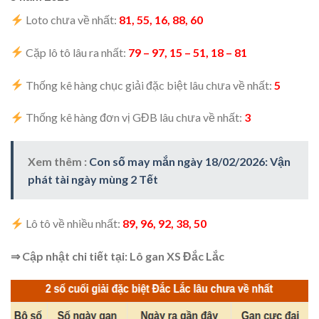
Loto chưa về nhất:
81, 55, 16, 88, 60
Cặp lô tô lâu ra nhất:
79 – 97, 15 – 51, 18 – 81
Thống kê hàng chục giải đặc biệt lâu chưa về nhất:
5
Thống kê hàng đơn vị GĐB lâu chưa về nhất:
3
Xem thêm :
Con số may mắn ngày 18/02/2026: Vận
phát tài ngày mùng 2 Tết
Lô tô về nhiều nhất:
89, 96, 92, 38, 50
⇒ Cập nhật chi tiết tại:
Lô gan XS Đắc Lắc