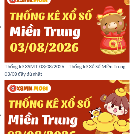
Thống kê XSMT 03/08/2026 – Thống kê Xổ Số Miền Trung
03/08 đầy đủ nhất