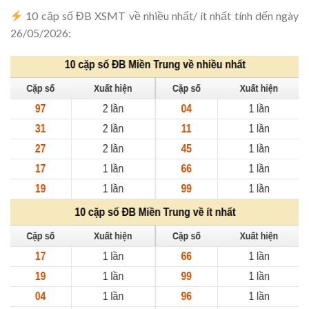
10 cặp số ĐB XSMT về nhiều nhất/ ít nhất tính dến ngày
26/05/2026: