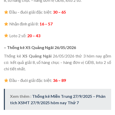
8, số hàng chục – hàng đơn vị GĐB, loto 2 số.
Đầu – đuôi giải đặc biệt:
30 – 65
Nhận định giải 8:
16 – 57
Loto 2 số:
20 – 43
– Thống kê​​​​​​​ XS Quảng Ngãi 26/05/2026
Thống kê
XS Quảng Ngãi
26/05/2026 thứ 3 hôm nay gồm
có: kết quả giải 8, số hàng chục – hàng đơn vị GĐB, loto 2 số
chi tiết nhất.
Đầu – đuôi giải đặc biệt:
36 – 89
Xem thêm :
Thống kê Miền Trung 27/9/2025 – Phân
tích XSMT 27/9/2025 hôm nay Thứ 7