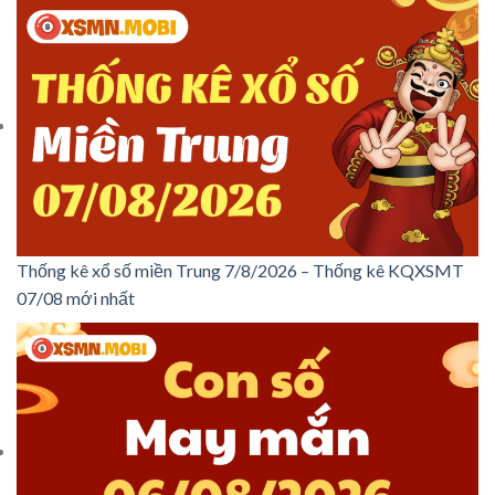
Thống kê xổ số miền Trung 7/8/2026 – Thống kê KQXSMT
07/08 mới nhất