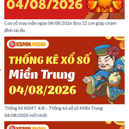
Con số may mắn ngày 04/08/2026 đưa 12 con giáp chạm
đỉnh tài lộc
Thống kê XSMT 4/8 – Thống kê xổ số Miền Trung
04/08/2026 mới nhất