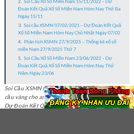
Soi Cầu Xổ Số Miền Nam 15/11/2022 – Dự
Đoán Kết Quả Xổ Số Miền Nam Hôm Nay Thứ Ba
Ngày 15/11
Soi cầu XSMN 07/02/2021 – Dự Đoán Kết Quả
Xổ Số Miền Nam Hôm Nay Chủ Nhật Ngày 07/02
Phân tích XSMN 27/9/2025 – Thống kê xổ số
miền Nam 27/9/2025 Thứ 7
Soi Cầu Xổ Số Miền Nam 23/06/2022 – Dự
Đoán Kết Quả Xổ Số Miền Nam Hôm Nay Thứ
Năm Ngày 23/06
Soi Cầu XSMN ngày 01/05/2020 vừa hoàn thành
cầu vàng cho anh em với tốc độ siêu thanh đây.
Dự Đoán Kết Quả Xổ Số Miền Nam Hôm Nay
Thứ Sáu Ngày 01/5 đã thêm thực nhiều manh
mối cho anh em đam mê có căn cứ mà chốt đề
nhé.