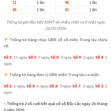
Thống kê giải đặc biệt XSMT về nhiều nhất và ít nhất ngày
26/05/2026
Thống kê hàng chục GĐB xổ số miền Trung lâu chưa
về:
Số 1
: 15 ngày,
Số 5
: 7 ngày,
Số 0
: 3 ngày,
Số 9
: 3 ngày,
Số 4
: 2
ngày
Thống kê hàng đơn vị GĐB miền Trung lâu ra nhất:
Số 1
: 6 ngày,
Số 4
: 4 ngày,
Số 6
: 3 ngày,
Số 7
: 3 ngày,
Số 3
: 2
ngày
– Thống kê 2 số cuối kết quả xổ số Đắc Lắc ngày 26 tháng
5 năm 2026