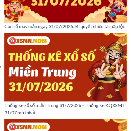
Con số may mắn ngày 31/07/2026: Bí quyết chiêu tài nạp lộc
Thống kê xổ số miền Trung 31/7/2026 – Thống kê KQXSMT
31/07 mới nhất