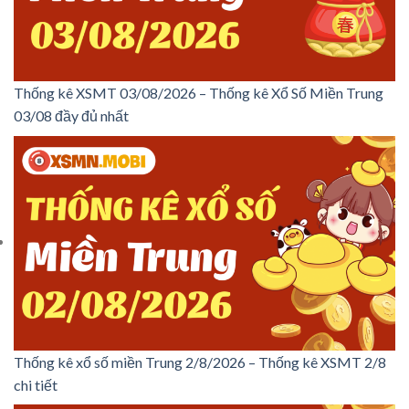
Thống kê XSMT 03/08/2026 – Thống kê Xổ Số Miền Trung
03/08 đầy đủ nhất
Thống kê xổ số miền Trung 2/8/2026 – Thống kê XSMT 2/8
chi tiết