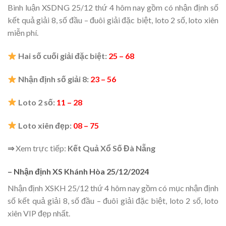
Bình luận XSDNG 25/12 thứ 4 hôm nay gồm có nhận định số
kết quả giải 8, số đầu – đuôi giải đặc biệt, loto 2 số, loto xiên
miễn phí.
Hai số cuối giải đặc biệt:
25 – 68
Nhận định số giải 8:
23 – 56
Loto 2 số:
11 – 28
Loto xiên đẹp:
08 – 75
⇒
Xem trực tiếp:
Kết Quả Xổ Số Đà Nẵng
– Nhận định XS Khánh Hòa 25/12/2024
Nhận định XSKH 25/12 thứ 4 hôm nay gồm có mục nhận định
số kết quả giải 8, số đầu – đuôi giải đặc biệt, loto 2 số, loto
xiên VIP đẹp nhất.