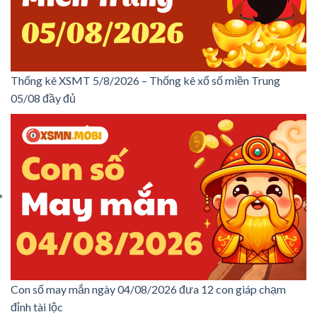
Thống kê XSMT 5/8/2026 – Thống kê xổ số miền Trung
05/08 đầy đủ
Con số may mắn ngày 04/08/2026 đưa 12 con giáp chạm
đỉnh tài lộc