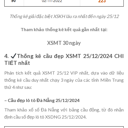
Thống kê giải đặc biệt XSKH lâu ra nhất đến ngày 25/12
Tham khảo thống kê kết quả gần nhất tại:
XSMT 30 ngày
4.
Thống kê cầu đẹp XSMT 25/12/2024 CHI
TIẾT nhất
Phân tích kết quả XSMT 25/12 VIP nhất, dựa vào dữ liệu
thống kê cầu duy nhất chạy 3 ngày của các tỉnh Miền Trung
thứ 4 như sau:
– Cầu đẹp lô tô Đà Nẵng 25/12/2024
Tham khảo xổ số Đà Nẵng với bảng cầu động, từ đó nhận
định cầu số đẹp lô tô XSDNG 25/12/2024.