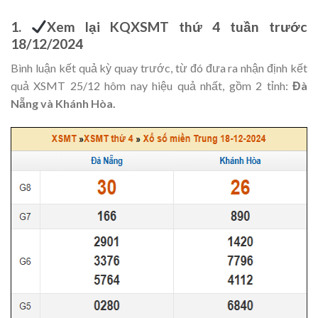
1.
Xem lại KQXSMT thứ 4 tuần trước
18/12/2024
Bình luận kết quả kỳ quay trước, từ đó đưa ra nhận định kết
quả XSMT 25/12 hôm nay hiệu quả nhất, gồm 2 tỉnh:
Đà
Nẵng và Khánh Hòa.