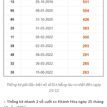
Thống kê giải đặc biệt xổ số Đà Nẵng lâu ra nhất đến ngày
25/12
– Thống kê nhanh 2 số cuối xs Khánh Hòa ngày 25 tháng