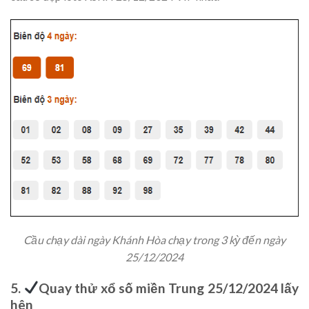
Cầu chạy dài ngày Khánh Hòa chạy trong 3 kỳ đến ngày
25/12/2024
5.
Quay thử xổ số miền Trung 25/12/2024 lấy
hên