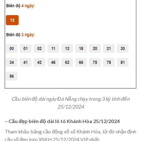
Cầu biên độ dài ngày Đà Nẵng chạy trong 3 kỳ tính đến
25/12/2024
– Cầu đẹp biên độ dài lô tô Khánh Hòa 25/12/2024
Tham khảo bảng cầu động xổ số Khánh Hòa, từ đó nhận định
cầu số đẹp loto XSKH 25/12/2024 VIP nhất.