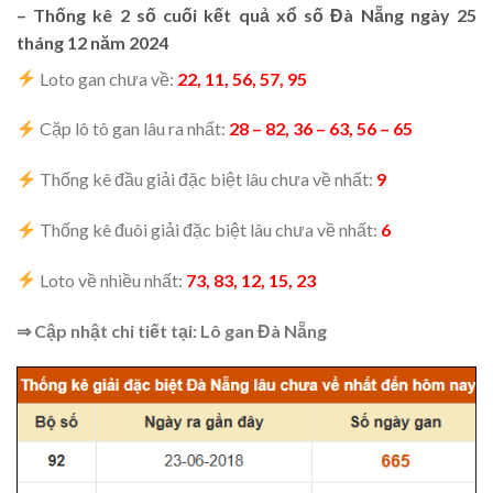
– Thống kê 2 số cuối kết quả xổ số Đà Nẵng ngày 25
tháng 12 năm 2024
Loto gan chưa về:
22, 11, 56, 57, 95
Cặp lô tô gan lâu ra nhất:
28 – 82, 36 – 63, 56 – 65
Thống kê đầu giải đặc biệt lâu chưa về nhất:
9
Thống kê đuôi giải đặc biệt lâu chưa về nhất:
6
Loto về nhiều nhất:
73, 83, 12, 15, 23
⇒ Cập nhật chi tiết tại:
Lô gan Đà Nẵng