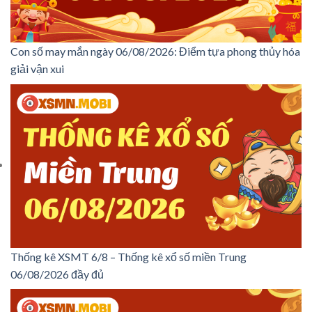
Con số may mắn ngày 06/08/2026: Điểm tựa phong thủy hóa
giải vận xui
Thống kê XSMT 6/8 – Thống kê xổ số miền Trung
06/08/2026 đầy đủ