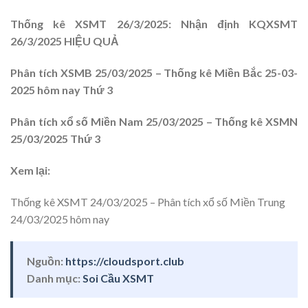
Thống kê XSMT 26/3/2025: Nhận định KQXSMT
26/3/2025 HIỆU QUẢ
Phân tích XSMB 25/03/2025 – Thống kê Miền Bắc 25-03-
2025 hôm nay Thứ 3
Phân tích xổ số Miền Nam 25/03/2025 – Thống kê XSMN
25/03/2025 Thứ 3
Xem lại:
Thống kê XSMT 24/03/2025 – Phân tích xổ số Miền Trung
24/03/2025 hôm nay
Nguồn:
https://cloudsport.club
Danh mục:
Soi Cầu XSMT