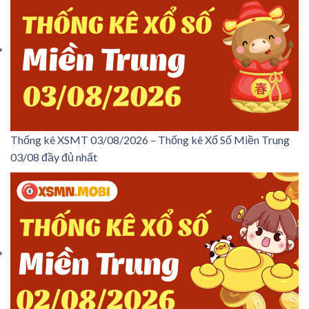
Thống kê XSMT 03/08/2026 – Thống kê Xổ Số Miền Trung
03/08 đầy đủ nhất