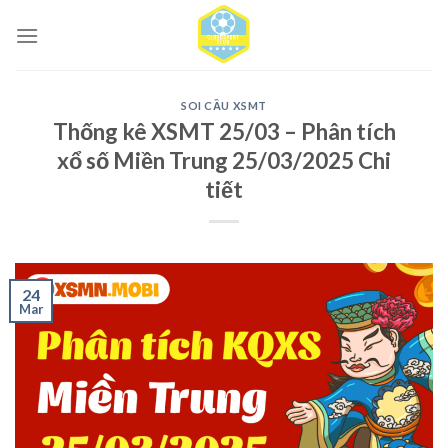
Skip
to
content
SOI CẦU XSMT
Thống kê XSMT 25/03 – Phân tích
xổ số Miền Trung 25/03/2025 Chi
tiết
24
Mar