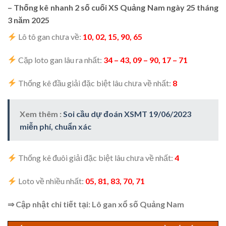
– Thống kê nhanh 2 số cuối XS Quảng Nam ngày 25 tháng
3 năm 2025
Lô tô gan chưa về:
10, 02, 15, 90, 65
Cặp loto gan lâu ra nhất:
34 – 43, 09 – 90, 17 – 71
Thống kê đầu giải đặc biệt lâu chưa về nhất:
8
Xem thêm :
Soi cầu dự đoán XSMT 19/06/2023
miễn phí, chuẩn xác
Thống kê đuôi giải đặc biệt lâu chưa về nhất:
4
Loto về nhiều nhất:
05, 81, 83, 70, 71
⇒ Cập nhật chi tiết tại: Lô gan xổ số Quảng Nam