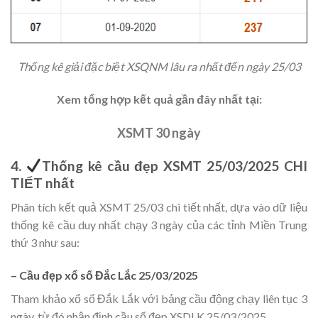
Thống kê giải đặc biệt XSQNM lâu ra nhất đến ngày 25/03
Xem tổng hợp kết quả gần đây nhất tại:
XSMT 30 ngày
4.
Thống kê cầu đẹp XSMT 25/03/2025 CHI
TIẾT nhất
Phân tích kết quả XSMT 25/03 chi tiết nhất, dựa vào dữ liệu
thống kê cầu duy nhất chạy 3 ngày của các tỉnh Miền Trung
thứ 3 như sau:
– Cầu đẹp xổ số Đắc Lắc 25/03/2025
Tham khảo xổ số Đắk Lắk với bảng cầu động chạy liên tục 3
ngày, từ đó nhận định cầu số đẹp XSDLK 25/03/2025.