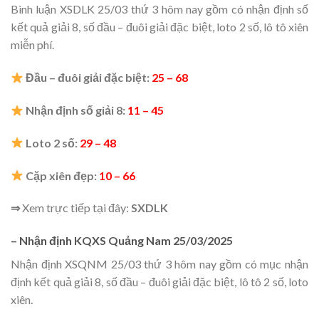
Bình luận XSDLK 25/03 thứ 3 hôm nay gồm có nhận định số
kết quả giải 8, số đầu – đuôi giải đặc biệt, loto 2 số, lô tô xiên
miễn phí.
Đầu – đuôi giải đặc biệt:
25 – 68
Nhận định số giải 8:
11 – 45
Loto 2 số:
29 – 48
Cặp xiên đẹp:
10 – 66
⇒
Xem trực tiếp tại đây:
SXDLK
– Nhận định KQXS Quảng Nam 25/03/2025
Nhận định XSQNM 25/03 thứ 3 hôm nay gồm có mục nhận
định kết quả giải 8, số đầu – đuôi giải đặc biệt, lô tô 2 số, loto
xiên.