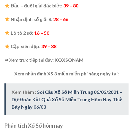
Đầu – đuôi giải đặc biệt:
39 – 80
Nhận định số giải 8:
28 – 66
Lô tô 2 số:
16 – 50
Cặp xiên đẹp:
39 – 88
⇒
Xem trực tiếp tại đây:
KQXSQNAM
Xem nhận định XS 3 miền miễn phí hàng ngày tại:
Xem thêm :
Soi Cầu Xổ Số Miền Trung 06/03/2021 –
Dự Đoán Kết Quả Xổ Số Miền Trung Hôm Nay Thứ
Bảy Ngày 06/03
Phân tích Xổ Số hôm nay