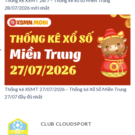
Thống kê XSMT 28/7 – Thống kê xổ số Miền Trung
28/07/2026 mới nhất
Thống kê XSMT 27/07/2026 – Thống kê Xổ Số Miền Trung
27/07 đầy đủ nhất
CLUB CLOUDSPORT