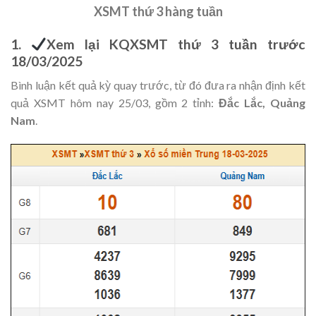
XSMT thứ 3 hàng tuần
1.
Xem lại KQXSMT thứ 3 tuần trước
18/03/2025
Bình luận kết quả kỳ quay trước, từ đó đưa ra nhận định kết
quả XSMT hôm nay 25/03, gồm 2 tỉnh:
Đắc Lắc, Quảng
Nam
.