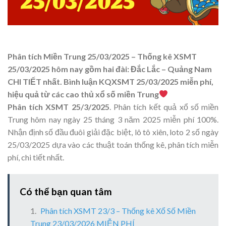
Phân tích Miền Trung 25/03/2025 – Thống kê XSMT
25/03/2025 hôm nay gồm hai đài: Đắc Lắc – Quảng Nam
CHI TIẾT nhất. Bình luận KQXSMT 25/03/2025 miễn phí,
hiệu quả từ các cao thủ xổ số miền Trung
Phân tích XSMT 25/3/2025
. Phân tích kết quả xổ số miền
Trung hôm nay ngày 25 tháng 3 năm 2025 miễn phí 100%.
Nhận định số đầu đuôi giải đặc biệt, lô tô xiên, loto 2 số ngày
25/03/2025 dựa vào các thuật toán thống kê, phân tích miễn
phí, chi tiết nhất.
Có thể bạn quan tâm
Phân tích XSMT 23/3 – Thống kê Xổ Số Miền
Trung 23/03/2026 MIỄN PHÍ