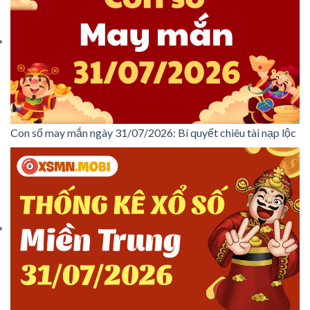
Con số may mắn ngày 31/07/2026: Bí quyết chiêu tài nạp lộc