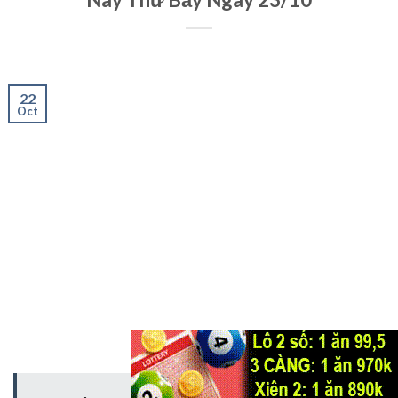
22
Oct