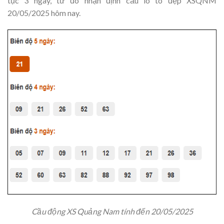
tục 3 ngày, từ đó nhận định cầu lô tô đẹp XSQNM
20/05/2025 hôm nay.
Cầu động XS Quảng Nam tính đến 20/05/2025