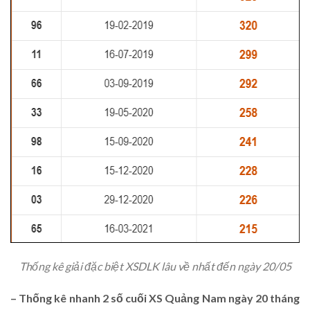
Thống kê giải đặc biệt XSDLK lâu về nhất đến ngày 20/05
– Thống kê nhanh 2 số cuối XS Quảng Nam ngày 20 tháng