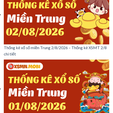
Thống kê xổ số miền Trung 2/8/2026 – Thống kê XSMT 2/8
chi tiết