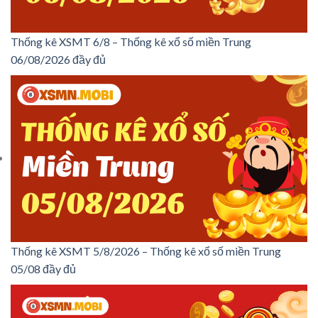
Thống kê XSMT 6/8 – Thống kê xổ số miền Trung
06/08/2026 đầy đủ
Thống kê XSMT 5/8/2026 – Thống kê xổ số miền Trung
05/08 đầy đủ