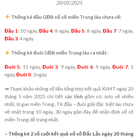
20/05/2025
Thống kê đầu GĐB xổ số miền Trung lâu chưa về:
Đầu 1
: 10 ngày,
Đầu 4
: 8 ngày,
Đầu 5
: 8 ngày,
Đầu 7
: 7 ngày,
Đầu 3
: 4 ngày
Thống kê đuôi GĐB miền Trung lâu ra nhất:
Đuôi 5
: 11 ngày,
Đuôi 3
: 9 ngày,
Đuôi 6
: 9 ngày,
Đuôi 7
: 5
ngày,
Đuôi 0
: 3 ngày
⇒
Tham khảo những số liệu tổng hợp kết quả XSMT ngày 20
tháng 5 năm 2025 chi tiết
các tỉnh
gồm có: loto về nhiều
nhất, lô gan miền Trung, TK đầu – đuôi giải đặc biệt lâu chưa
về nhất trong 10 ngày, 30 ngày gần đây để nhận định xổ số
miền Trung dễ trúng nhất.
– Thống kê 2 số cuối kết quả xổ số Đắc Lắc ngày 20 tháng