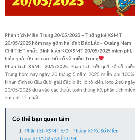
Phân tích Miền Trung 20/05/2025 – Thống kê XSMT
20/05/2025 hôm nay gồm hai đài: Đắc Lắc – Quảng Nam
CHI TIẾT nhất. Bình luận KQXSMT 20/05/2025 miễn phí,
hiệu quả từ các cao thủ xổ số miền Trung
Phân tích XSMT 20/5/2025
. Phân tích kết quả xổ số miền
Trung hôm nay ngày 20 tháng 5 năm 2025 miễn phí 100%.
Nhận định số đầu đuôi giải đặc biệt, lô tô xiên, loto 2 số ngày
20/05/2025 dựa vào các thuật toán thống kê, phân tích miễn
phí, chi tiết nhất.
Có thể bạn quan tâm
Phân tích XSMT 6/3 – Thống kê Xổ Số Miền
Trung 6/3/2025 MIỄN PHÍ