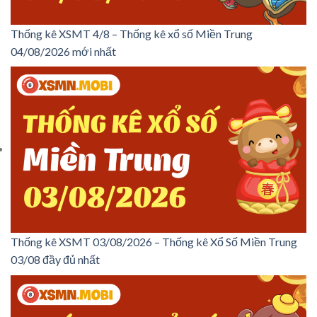
Thống kê XSMT 4/8 – Thống kê xổ số Miền Trung
04/08/2026 mới nhất
Thống kê XSMT 03/08/2026 – Thống kê Xổ Số Miền Trung
03/08 đầy đủ nhất