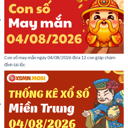
Con số may mắn ngày 04/08/2026 đưa 12 con giáp chạm
đỉnh tài lộc