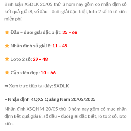
Bình luận XSDLK 20/05 thứ 3 hôm nay gồm có nhận định số
kết quả giải 8, số đầu – đuôi giải đặc biệt, loto 2 số, lô tô xiên
miễn phí.
Đầu – đuôi giải đặc biệt:
25 – 68
Nhận định số giải 8:
11 – 45
Loto 2 số:
29 – 48
Cặp xiên đẹp:
10 – 66
⇒
Xem trực tiếp tại đây:
SXDLK
– Nhận định KQXS Quảng Nam 20/05/2025
Nhận định XSQNM 20/05 thứ 3 hôm nay gồm có mục nhận
định kết quả giải 8, số đầu – đuôi giải đặc biệt, lô tô 2 số, loto
xiên.