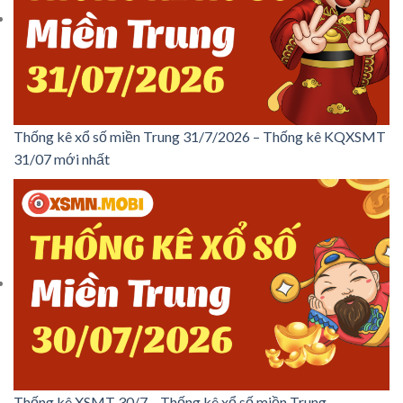
Thống kê xổ số miền Trung 31/7/2026 – Thống kê KQXSMT
31/07 mới nhất
Thống kê XSMT 30/7 – Thống kê xổ số miền Trung