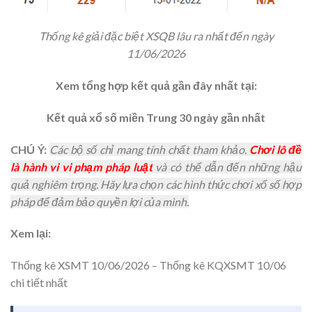
Thống kê giải đặc biệt XSQB lâu ra nhất đến ngày
11/06/2026
Xem tổng hợp kết quả gần đây nhất tại:
Kết quả xổ số miền Trung 30 ngày gần nhất
CHÚ Ý:
Các bộ số chỉ mang tính chất tham khảo.
Chơi lô đề
là hành vi vi phạm pháp luật
và có thể dẫn đến những hậu
quả nghiêm trọng. Hãy lựa chọn các hình thức chơi xổ số hợp
pháp để đảm bảo quyền lợi của mình.
Xem lại:
Thống kê XSMT 10/06/2026 – Thống kê KQXSMT 10/06
chi tiết nhất