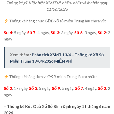
Thống kê giải đặc biệt XSMT về nhiều nhất và ít nhất ngày
11/06/2026
Thống kê hàng chục GĐB xổ số miền Trung lâu chưa về:
Số 4
: 5 ngày,
Số 7
: 4 ngày,
Số 3
: 3 ngày,
Số 6
: 3 ngày,
Số 2
: 2
ngày
Xem thêm :
Phân tích XSMT 13/4 – Thống kê Xổ Số
Miền Trung 13/04/2026 MIỄN PHÍ
Thống kê hàng đơn vị GĐB miền Trung lâu ra nhất:
Số 2
: 17 ngày,
Số 3
: 5 ngày,
Số 9
: 5 ngày,
Số 7
: 4 ngày,
Số 0
: 2
ngày
– Thống kê Kết Quả Xổ Số Bình Định ngày 11 tháng 6 năm
2026