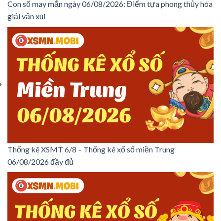
Con số may mắn ngày 06/08/2026: Điểm tựa phong thủy hóa
giải vận xui
Thống kê XSMT 6/8 – Thống kê xổ số miền Trung
06/08/2026 đầy đủ