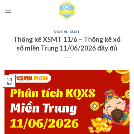
Skip
to
content
SOI CẦU XSMT
Thống kê XSMT 11/6 – Thống kê xổ
số miền Trung 11/06/2026 đầy đủ
10
Jun