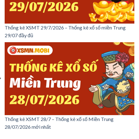
Thống kê XSMT 29/7/2026 – Thống kê xổ số miền Trung
29/07 đầy đủ
Thống kê XSMT 28/7 – Thống kê xổ số Miền Trung
28/07/2026 mới nhất