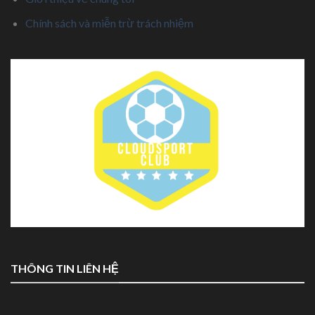
Chính sách và miễn trừ trách nhiệm
THÔNG TIN LIÊN HỆ