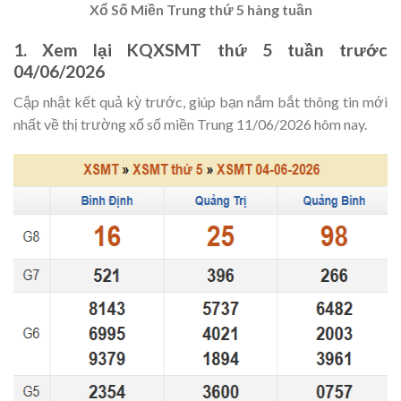
Xổ Số Miền Trung thứ 5 hàng tuần
1. Xem lại KQXSMT thứ 5 tuần trước
04/06/2026
Cập nhật kết quả kỳ trước, giúp bạn nắm bắt thông tin mới
nhất về thị trường xổ số miền Trung 11/06/2026 hôm nay.