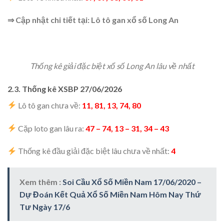
⇒ Cập nhật chi tiết tại: Lô tô gan xổ số Long An
Thống kê giải đặc biệt xổ số Long An lâu về nhất
2.3. Thống kê XSBP 27/06/2026
Lô tô gan chưa về:
11, 81, 13, 74, 80
Cặp loto gan lâu ra:
47 – 74, 13 – 31, 34 – 43
Thống kê đầu giải đặc biệt lâu chưa về nhất:
4
Xem thêm :
Soi Cầu Xổ Số Miền Nam 17/06/2020 –
Dự Đoán Kết Quả Xổ Số Miền Nam Hôm Nay Thứ
Tư Ngày 17/6