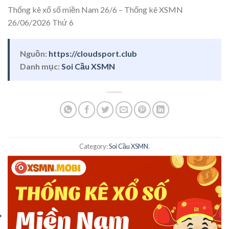
Thống kê xổ số miền Nam 26/6 – Thống kê XSMN
26/06/2026 Thứ 6
Nguồn:
https://cloudsport.club
Danh mục:
Soi Cầu XSMN
Category:
Soi Cầu XSMN
.