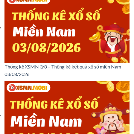
Thống kê XSMN 3/8 – Thống kê kết quả xổ số miền Nam
03/08/2026