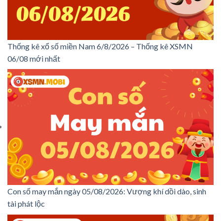
Thống kê xổ số miền Nam 6/8/2026 – Thống kê XSMN
06/08 mới nhất
Con số may mắn ngày 05/08/2026: Vượng khí dồi dào, sinh
tài phát lộc