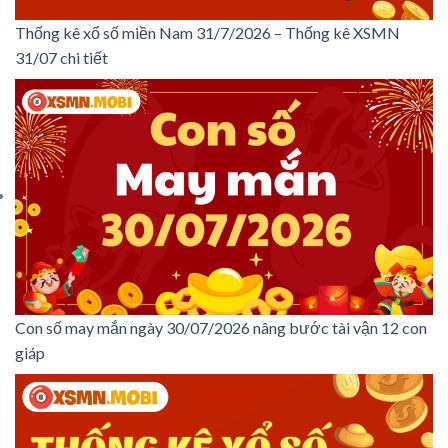
Thống kê xổ số miền Nam 31/7/2026 – Thống kê XSMN
31/07 chi tiết
Con số may mắn ngày 30/07/2026 nâng bước tài vận 12 con
giáp