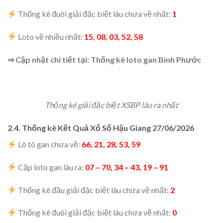
Thống kê đuôi giải đặc biệt lâu chưa về nhất:
1
Loto về nhiều nhất:
15, 08, 03, 52, 58
⇒ Cập nhật chi tiết tại: Thống kê loto gan Bình Phước
Thống kê giải đặc biệt XSBP lâu ra nhất
2.4. Thống kê Kết Quả Xổ Số Hậu Giang 27/06/2026
Lô tô gan chưa về:
66, 21, 28, 53, 59
Cặp loto gan lâu ra:
07 – 70, 34 – 43, 19 – 91
Thống kê đầu giải đặc biệt lâu chưa về nhất:
2
Thống kê đuôi giải đặc biệt lâu chưa về nhất:
0