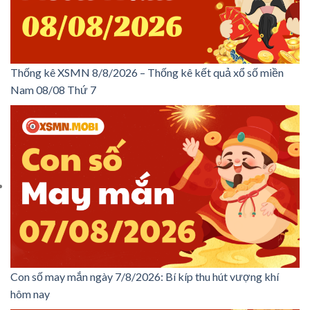
Thống kê XSMN 8/8/2026 – Thống kê kết quả xổ số miền
Nam 08/08 Thứ 7
Con số may mắn ngày 7/8/2026: Bí kíp thu hút vượng khí
hôm nay