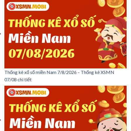
Thống kê xổ số miền Nam 7/8/2026 – Thống kê XSMN
07/08 chi tiết