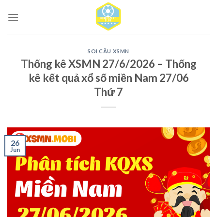
Skip
to
content
SOI CẦU XSMN
Thống kê XSMN 27/6/2026 – Thống
kê kết quả xổ số miền Nam 27/06
Thứ 7
26
Jun