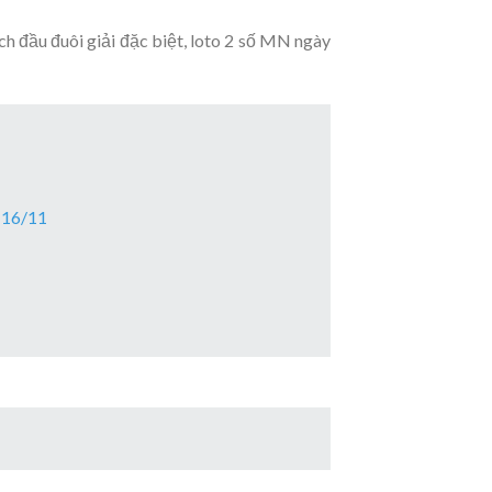
ch đầu đuôi giải đặc biệt, loto 2 số MN ngày
 16/11