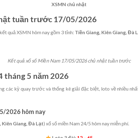
XSMN chủ nhật
hật tuần trước 17/05/2026
h kết quả XSMN hôm nay gồm 3 tỉnh:
Tiền Giang, Kiên Giang, Đà 
Kết quả xổ số Miền Nam 17/05/2026 chủ nhật tuần trước
4 tháng 5 năm 2026
các kỳ quay trước và thống kê giải đặc biệt, loto về nhiều nhất
05/2026 hôm nay
, Kiên Giang, Đà Lạt
) xổ số miền Nam 24/5 hôm nay miễn phí.
Loto 3 đài:
12 – 65