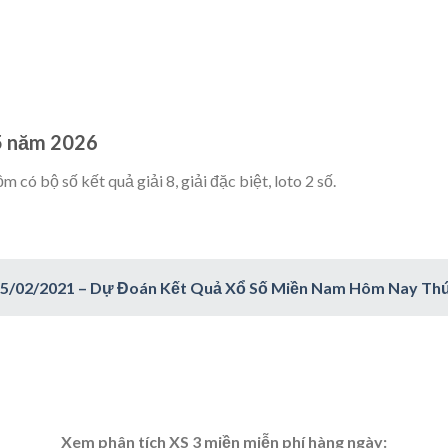
5 năm 2026
 có bộ số kết quả giải 8, giải đặc biệt, loto 2 số.
15/02/2021 – Dự Đoán Kết Quả Xổ Số Miền Nam Hôm Nay Thứ
Xem phân tích XS 3 miền miễn phí hàng ngày: