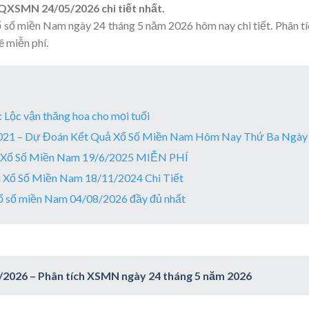
KQXSMN 24/05/2026 chi tiết nhất.
ổ số miền Nam ngày 24 tháng 5 năm 2026 hôm nay chi tiết. Phân tí
 miễn phí.
Lộc vận thăng hoa cho mọi tuổi
2021 – Dự Đoán Kết Quả Xổ Số Miền Nam Hôm Nay Thứ Ba Ngày
h Xổ Số Miền Nam 19/6/2025 MIỄN PHÍ
 Xổ Số Miền Nam 18/11/2024 Chi Tiết
ổ số miền Nam 04/08/2026 đầy đủ nhất
2026 – Phân tích XSMN ngày 24 tháng 5 năm 2026