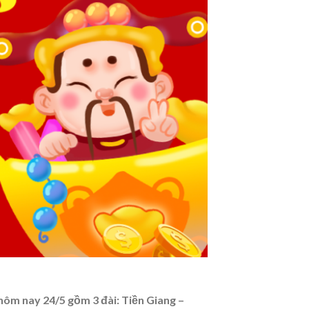
m nay 24/5 gồm 3 đài: Tiền Giang –