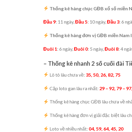
Thống kê hàng chục GĐB xổ số miền N
Đầu 9
: 11 ngày,
Đầu 5
: 10 ngày,
Đầu 3
: 6 ng
Thống kê hàng đơn vị GĐB miền Nam lâ
Đuôi 1
: 6 ngày,
Đuôi 0
: 5 ngày,
Đuôi 8
: 4 ngà
– Thống kê nhanh 2 số cuối đài 
Lô tô lâu chưa về:
35, 50, 26, 82, 75
Cặp loto gan lâu ra nhất:
29 – 92, 79 – 97
Thống kê hàng chục GĐB lâu chưa về nh
Thống kê hàng đơn vị giải đặc biệt lâu c
Loto về nhiều nhất:
04, 59, 64, 45, 20