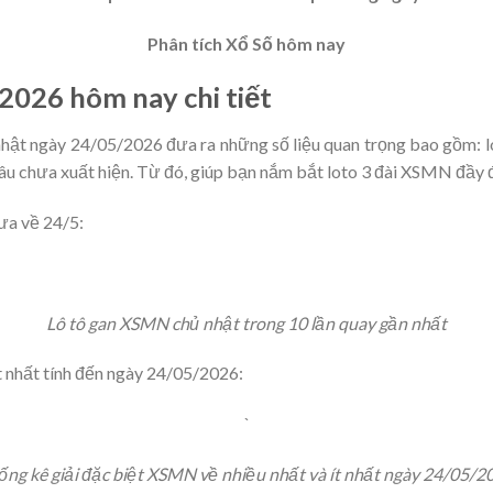
Phân tích Xổ Số hôm nay
026 hôm nay chi tiết
ật ngày 24/05/2026 đưa ra những số liệu quan trọng bao gồm: l
 lâu chưa xuất hiện. Từ đó, giúp bạn nắm bắt loto 3 đài XSMN đầy 
ưa về 24/5:
Lô tô gan XSMN chủ nhật trong 10 lần quay gần nhất
 nhất tính đến ngày 24/05/2026:
`
ống kê giải đặc biệt XSMN về nhiều nhất và ít nhất ngày 24/05/2