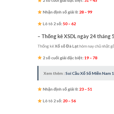
2 số cuối giải đặc biệt:
31 – 45
Nhận định số giải 8:
28 – 99
Lô tô 2 số:
50 – 62
– Thống kê XSDL ngày 24 tháng 
Thống kê
Xổ số Đà Lạt
hôm nay chủ nhật gồm
2 số cuối giải đặc biệt:
19 – 78
Xem thêm :
Soi Cầu Xổ Số Miền Nam 
Nhận định số giải 8:
23 – 51
Lô tô 2 số:
20 – 56