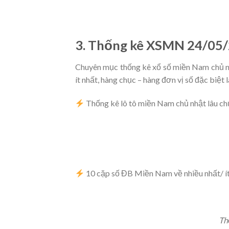
3. Thống kê XSMN 24/05/2
Chuyên mục thống kê xổ số miền Nam chủ nh
ít nhất, hàng chục – hàng đơn vị số đặc biệt
Thống kê lô tô miền Nam chủ nhật lâu ch
10 cặp số ĐB Miền Nam về nhiều nhất/ ít
Th