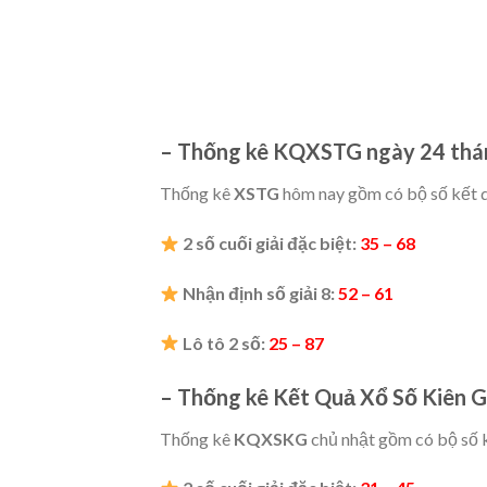
– Thống kê KQXSTG ngày 24 thá
Thống kê
XSTG
hôm nay gồm có bộ số kết quả
2 số cuối giải đặc biệt:
35 – 68
Nhận định số giải 8:
52 – 61
Lô tô 2 số:
25 – 87
– Thống kê Kết Quả Xổ Số Kiên 
Thống kê
KQXSKG
chủ nhật gồm có bộ số kết