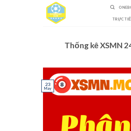
Skip
ONEB
to
content
TRỰC TIẾ
Thống kê XSMN 24
23
May