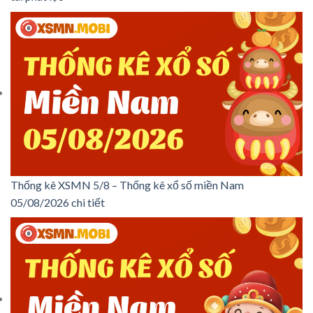
Thống kê XSMN 5/8 – Thống kê xổ số miền Nam
05/08/2026 chi tiết