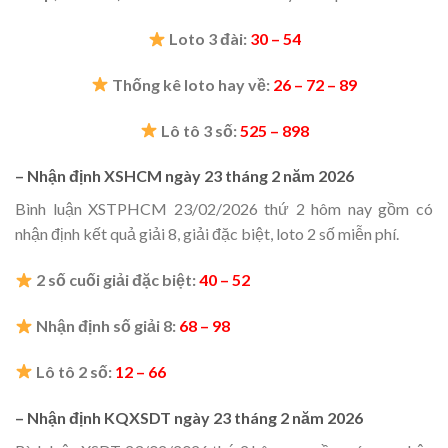
Loto 3 đài:
30 – 54
Thống kê loto hay về:
26 – 72 – 89
Lô tô 3 số:
525 – 898
– Nhận định XSHCM ngày 23 tháng 2 năm 2026
Bình luận XSTPHCM 23/02/2026 thứ 2 hôm nay gồm có
nhận định kết quả giải 8, giải đặc biệt, loto 2 số miễn phí.
2 số cuối giải đặc biệt:
40 – 52
Nhận định số giải 8:
68 – 98
Lô tô 2 số:
12 – 66
– Nhận định KQXSDT ngày 23 tháng 2 năm 2026