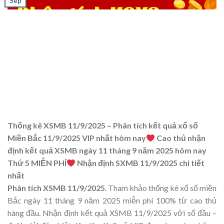
Sep
Thống kê XSMB 11/9/2025 – Phân tích kết quả xổ số
Miền Bắc 11/9/2025 VIP nhất hôm nay
Cao thủ nhận
định kết quả XSMB ngày 11 tháng 9 năm 2025 hôm nay
Thứ 5 MIỄN PHÍ
Nhận định SXMB 11/9/2025 chi tiết
nhất
Phân tích XSMB 11/9/2025
.
Tham khảo thống kê xổ số miền
Bắc ngày 11 tháng 9 năm 2025 miễn phí 100% từ cao thủ
hàng đầu. Nhận định kết quả XSMB 11/9/2025 với số đầu –