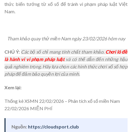
thức biến tướng từ xổ số để tránh vi phạm pháp luật Việt
Nam.
Tham khảo quay thử miền Nam ngày 23/02/2026 hôm nay
CHÚ Ý:
Các bộ số chỉ mang tính chất tham khảo.
Chơi lô đề
là hành vi vi phạm pháp luật
và có thể dẫn đến những hậu
quả nghiêm trọng. Hãy lựa chọn các hình thức chơi xổ số hợp
pháp để đảm bảo quyền lợi của mình.
Xem lại:
Thống kê XSMN 22/02/2026 – Phân tích xổ số miền Nam
22/02/2026 MIỄN PHÍ
Nguồn:
https://cloudsport.club