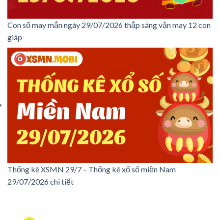
Con số may mắn ngày 29/07/2026 thắp sáng vận may 12 con
giáp
Thống kê XSMN 29/7 – Thống kê xổ số miền Nam
29/07/2026 chi tiết