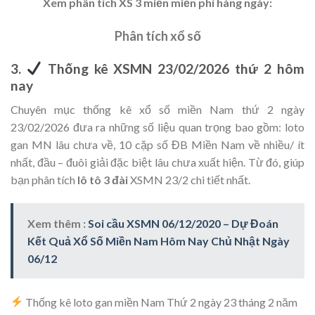
Xem phân tích XS 3 miền miễn phí hàng ngày:
Phân tích xổ số
3.
Thống kê XSMN 23/02/2026 thứ 2 hôm
nay
Chuyên mục thống kê xổ số miền Nam thứ 2 ngày
23/02/2026 đưa ra những số liệu quan trọng bao gồm: loto
gan MN lâu chưa về, 10 cặp số ĐB Miền Nam về nhiều/ ít
nhất, đầu – đuôi giải đặc biệt lâu chưa xuất hiện. Từ đó, giúp
bạn phân tích
lô tô 3 đài
XSMN 23/2 chi tiết nhất.
Xem thêm :
Soi cầu XSMN 06/12/2020 – Dự Đoán
Kết Quả Xổ Số Miền Nam Hôm Nay Chủ Nhật Ngày
06/12
Thống kê loto gan miền Nam Thứ 2 ngày 23 tháng 2 năm