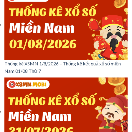
Thống kê XSMN 1/8/2026 – Thống kê kết quả xổ số miền
Nam 01/08 Thứ 7