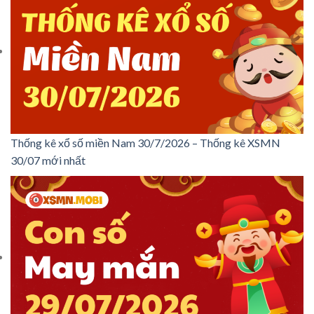
Thống kê xổ số miền Nam 30/7/2026 – Thống kê XSMN
30/07 mới nhất