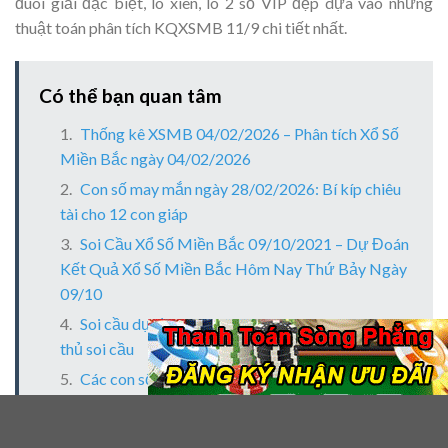
đuôi giải đặc biệt, lô xiên, lô 2 số VIP đẹp dựa vào những
thuật toán phân tích KQXSMB 11/9 chi tiết nhất.
Có thể bạn quan tâm
Thống kê XSMB 04/02/2026 – Phân tích Xổ Số
Miền Bắc ngày 04/02/2026
Con số may mắn ngày 28/02/2026: Bí kíp chiêu
tài cho 12 con giáp
Soi Cầu Xổ Số Miền Bắc 09/10/2021 – Dự Đoán
Kết Quả Xổ Số Miền Bắc Hôm Nay Thứ Bảy Ngày
09/10
Soi cầu dự đoán XSMB 14/06/2023 Admin Cao
thủ soi cầu
Các con số may mắn ngày 09/01/2025: Mở cửa
tài lộc, đón vận may