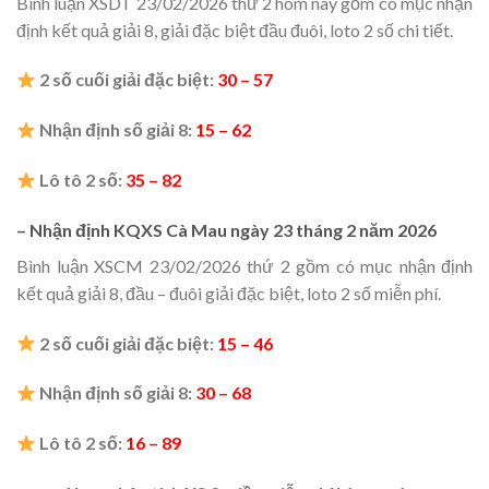
Bình luận XSDT 23/02/2026 thứ 2 hôm nay gồm có mục nhận
định kết quả giải 8, giải đặc biệt đầu đuôi, loto 2 số chi tiết.
2 số cuối giải đặc biệt:
30 – 57
Nhận định số giải 8:
15 – 62
Lô tô 2 số:
35 – 82
– Nhận định KQXS Cà Mau ngày 23 tháng 2 năm 2026
Bình luận XSCM 23/02/2026 thứ 2 gồm có mục nhận định
kết quả giải 8, đầu – đuôi giải đặc biệt, loto 2 số miễn phí.
2 số cuối giải đặc biệt:
15 – 46
Nhận định số giải 8:
30 – 68
Lô tô 2 số:
16 – 89