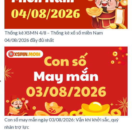
Thống kê XSMN 4/8 – Thống kê xổ số miền Nam
04/08/2026 đầy đủ nhất
Con số may mắn ngày 03/08/2026: Vận khí khởi sắc, quý
nhân trợ lực