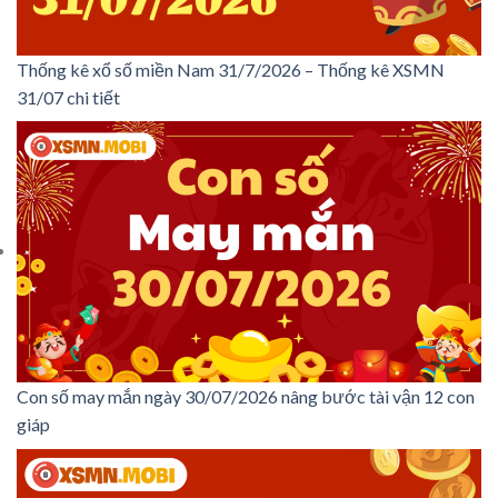
Thống kê xổ số miền Nam 31/7/2026 – Thống kê XSMN
31/07 chi tiết
Con số may mắn ngày 30/07/2026 nâng bước tài vận 12 con
giáp