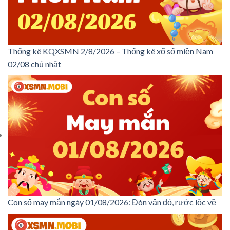
Thống kê KQXSMN 2/8/2026 – Thống kê xổ số miền Nam
02/08 chủ nhật
Con số may mắn ngày 01/08/2026: Đón vận đỏ, rước lộc về