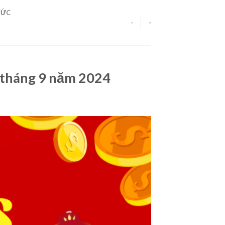
TỨC
-
-
 tháng 9 năm 2024