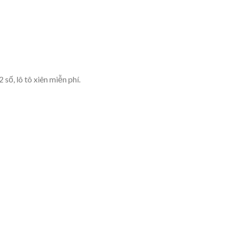
số, lô tô xiên miễn phí.