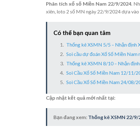
Phân tích xổ số Miền Nam 22/9/2024
. N
xiên, loto 2 số MN ngày 22/9/2024 dựa vào c
Có thể bạn quan tâm
Thống kê XSMN 5/5 – Nhận định
Soi cầu dự đoán Xổ Số Miền Nam
Thống kê XSMN 8/10 – Nhận địn
Soi Cầu Xổ Số Miền Nam 12/11/
Soi Cầu Xổ Số Miền Nam 24/08/
Cập nhật kết quả mới nhất tại:
Bạn đang xem:
Thống kê XSMN 22/9/2