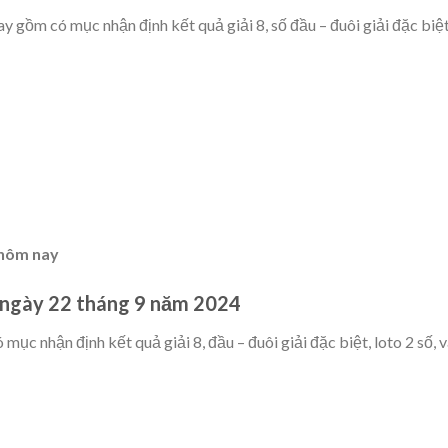
m có mục nhận định kết quả giải 8, số đầu – đuôi giải đặc biệt, l
 hôm nay
t ngày 22 tháng 9 năm 2024
 nhận định kết quả giải 8, đầu – đuôi giải đặc biệt, loto 2 số, và