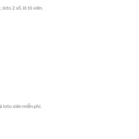
oto 2 số, lô tô xiên.
 loto xiên miễn phí.