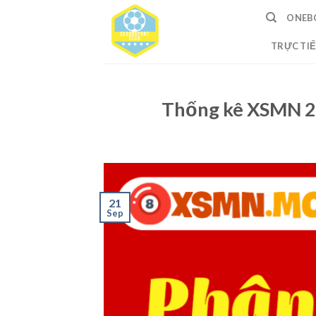
Skip
ONEB
to
content
TRỰC TIẾ
Thống kê XSMN 22
21
Sep