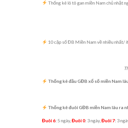
Thống kê lô tô gan miền Nam chủ nhật n
10 cặp số ĐB Miền Nam về nhiều nhất/ ít
Th
Thống kê đầu GĐB xổ số miền Nam lâu
Thống kê đuôi GĐB miền Nam lâu ra n
Đuôi 6
: 5 ngày,
Đuôi 0
: 3 ngày,
Đuôi 7
: 3 ngà