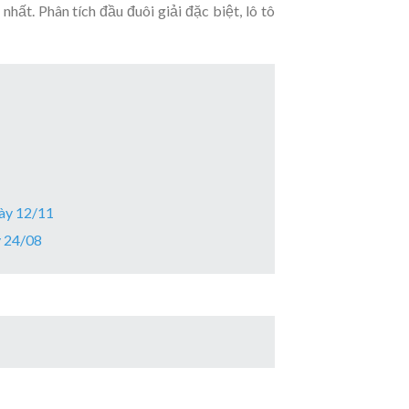
ất. Phân tích đầu đuôi giải đặc biệt, lô tô
ày 12/11
 24/08