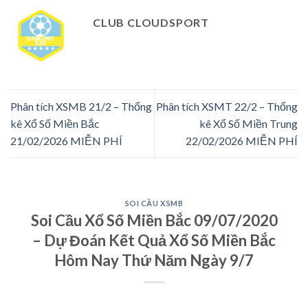
CLUB CLOUDSPORT
Phân tích XSMB 21/2 – Thống
Phân tích XSMT 22/2 – Thống
kê Xổ Số Miền Bắc
kê Xổ Số Miền Trung
21/02/2026 MIỄN PHÍ
22/02/2026 MIỄN PHÍ
SOI CẦU XSMB
Soi Cầu Xổ Số Miền Bắc 09/07/2020
– Dự Đoán Kết Quả Xổ Số Miền Bắc
Hôm Nay Thứ Năm Ngày 9/7