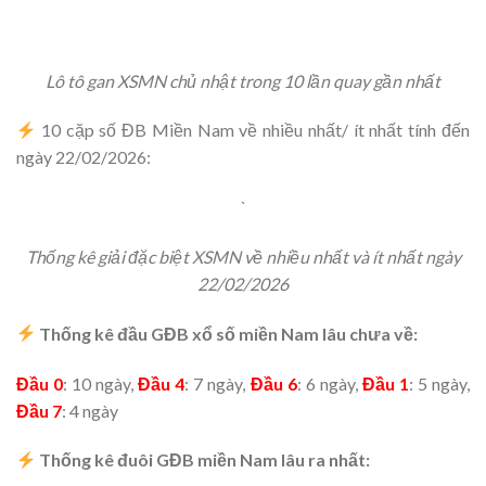
Lô tô gan XSMN chủ nhật trong 10 lần quay gần nhất
10 cặp số ĐB Miền Nam về nhiều nhất/ ít nhất tính đến
ngày 22/02/2026:
`
Thống kê giải đặc biệt XSMN về nhiều nhất và ít nhất ngày
22/02/2026
Thống kê đầu GĐB xổ số miền Nam lâu chưa về:
Đầu 0
: 10 ngày,
Đầu 4
: 7 ngày,
Đầu 6
: 6 ngày,
Đầu 1
: 5 ngày,
Đầu 7
: 4 ngày
Thống kê đuôi GĐB miền Nam lâu ra nhất: