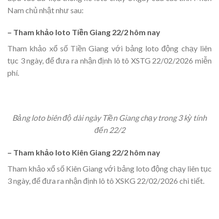
Nam chủ nhật như sau:
– Tham khảo loto Tiền Giang 22/2 hôm nay
Tham khảo xổ số Tiền Giang với bảng loto động chạy liên
tục 3 ngày, để đưa ra nhận định lô tô XSTG 22/02/2026 miễn
phí.
Bảng loto biên độ dài ngày Tiền Giang chạy trong 3 kỳ tính
đến 22/2
– Tham khảo loto Kiên Giang 22/2 hôm nay
Tham khảo xổ số Kiên Giang với bảng loto động chạy liên tục
3 ngày, để đưa ra nhận định lô tô XSKG 22/02/2026 chi tiết.