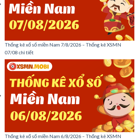
Thống kê xổ số miền Nam 7/8/2026 – Thống kê XSMN
07/08 chi tiết
Thống kê xổ số miền Nam 6/8/2026 – Thống kê XSMN