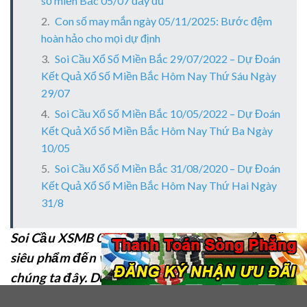
số miền Bắc 05/07 đầy đủ
Con số may mắn ngày 05/11/2025: Bước đệm
hoàn hảo cho mọi dự định
Soi Cầu Xổ Số Miền Bắc 29/07/2022 – Dự Đoán
Kết Quả Xổ Số Miền Bắc Hôm Nay Thứ Sáu Ngày
29/07
Soi Cầu Xổ Số Miền Bắc 10/05/2022 – Dự Đoán
Kết Quả Xổ Số Miền Bắc Hôm Nay Thứ Ba Ngày
10/05
Soi Cầu Xổ Số Miền Bắc 31/08/2020 – Dự Đoán
Kết Quả Xổ Số Miền Bắc Hôm Nay Thứ Hai Ngày
31/8
Soi Cầu XSMB 09/07/2020 mang những cầu số
siêu phẩm đến với anh em đại gia đình nhà
chúng ta đây. Dự Đoán Kết Quả Xổ Số Miền Bắc
Hôm Nay Thứ Năm Ngày 9/7 chắc hẳn các bạn