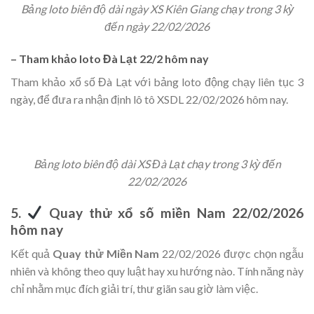
Bảng loto biên độ dài ngày XS Kiên Giang chạy trong 3 kỳ
đến ngày 22/02/2026
– Tham khảo loto Đà Lạt 22/2 hôm nay
Tham khảo xổ số Đà Lạt với bảng loto động chạy liên tục 3
ngày, để đưa ra nhận định lô tô XSDL 22/02/2026 hôm nay.
Bảng loto biên độ dài XS Đà Lạt chạy trong 3 kỳ đến
22/02/2026
5.
Quay thử xổ số miền Nam 22/02/2026
hôm nay
Kết quả
Quay thử Miền Nam
22/02/2026 được chọn ngẫu
nhiên và không theo quy luật hay xu hướng nào. Tính năng này
chỉ nhằm mục đích giải trí, thư giãn sau giờ làm việc.