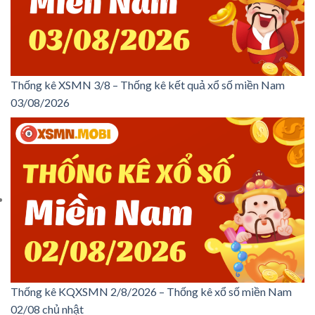
Thống kê XSMN 3/8 – Thống kê kết quả xổ số miền Nam
03/08/2026
Thống kê KQXSMN 2/8/2026 – Thống kê xổ số miền Nam
02/08 chủ nhật