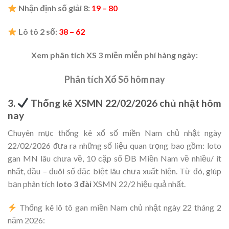
Nhận định số giải 8:
19 – 80
Lô tô 2 số:
38 – 62
Xem phân tích XS 3 miền miễn phí hàng ngày:
Phân tích Xổ Số hôm nay
3.
Thống kê XSMN 22/02/2026 chủ nhật hôm
nay
Chuyên mục thống kê xổ số miền Nam chủ nhật ngày
22/02/2026 đưa ra những số liệu quan trọng bao gồm: loto
gan MN lâu chưa về, 10 cặp số ĐB Miền Nam về nhiều/ ít
nhất, đầu – đuôi số đặc biệt lâu chưa xuất hiện. Từ đó, giúp
bạn phân tích
loto 3 đài
XSMN 22/2 hiệu quả nhất.
Thống kê lô tô gan miền Nam chủ nhật ngày 22 tháng 2
năm 2026: