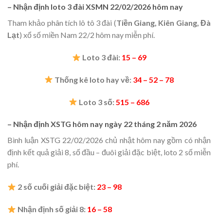
– Nhận định loto 3 đài XSMN 22/02/2026 hôm nay
Tham khảo phân tích lô tô 3 đài (
Tiền Giang, Kiên Giang, Đà
Lạt
) xổ số miền Nam 22/2 hôm nay miễn phí.
Loto 3 đài:
15 – 69
Thống kê loto hay về:
34 – 52 – 78
Loto 3 số:
515 – 686
– Nhận định XSTG hôm nay ngày 22 tháng 2 năm 2026
Bình luận XSTG 22/02/2026 chủ nhật hôm nay gồm có nhận
định kết quả giải 8, số đầu – đuôi giải đặc biệt, loto 2 số miễn
phí.
2 số cuối giải đặc biệt:
23 – 98
Nhận định số giải 8:
16 – 58