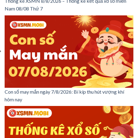
Thống kê XSMN 8/8/2026 – Thống kê kết quả xổ số miền
Nam 08/08 Thứ 7
Con số may mắn ngày 7/8/2026: Bí kíp thu hút vượng khí
hôm nay