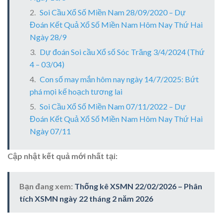
Soi Cầu Xổ Số Miền Nam 28/09/2020 – Dự
Đoán Kết Quả Xổ Số Miền Nam Hôm Nay Thứ Hai
Ngày 28/9
Dự đoán Soi cầu Xổ số Sóc Trăng 3/4/2024 (Thứ
4 – 03/04)
Con số may mắn hôm nay ngày 14/7/2025: Bứt
phá mọi kế hoạch tương lai
Soi Cầu Xổ Số Miền Nam 07/11/2022 – Dự
Đoán Kết Quả Xổ Số Miền Nam Hôm Nay Thứ Hai
Ngày 07/11
Cập nhật kết quả mới nhất tại:
Bạn đang xem:
Thống kê XSMN 22/02/2026 – Phân
tích XSMN ngày 22 tháng 2 năm 2026