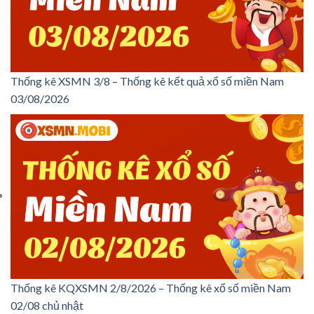
Thống kê XSMN 3/8 – Thống kê kết quả xổ số miền Nam
03/08/2026
Thống kê KQXSMN 2/8/2026 – Thống kê xổ số miền Nam
02/08 chủ nhật