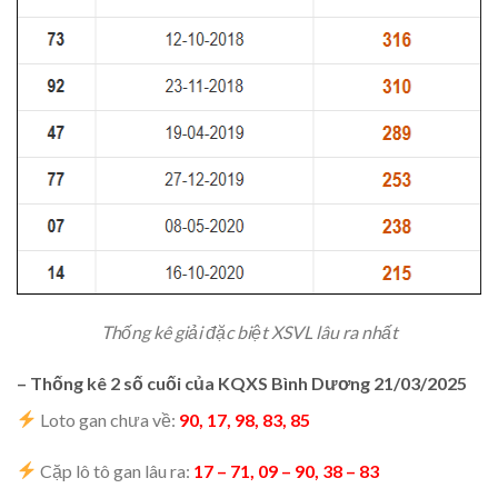
Thống kê giải đặc biệt XSVL lâu ra nhất
– Thống kê 2 số cuối của KQXS Bình Dương 21/03/2025
Loto gan chưa về:
90, 17, 98, 83, 85
Cặp lô tô gan lâu ra:
17 – 71, 09 – 90, 38 – 83