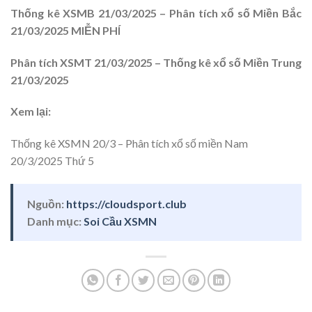
Thống kê XSMB 21/03/2025 – Phân tích xổ số Miền Bắc
21/03/2025 MIỄN PHÍ
Phân tích XSMT 21/03/2025 – Thống kê xổ số Miền Trung
21/03/2025
Xem lại:
Thống kê XSMN 20/3 – Phân tích xổ số miền Nam
20/3/2025 Thứ 5
Nguồn:
https://cloudsport.club
Danh mục:
Soi Cầu XSMN