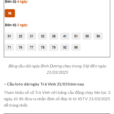
Bảng cầu dài ngày Bình Dương chạy trong 3 kỳ đến ngày
21/03/2025
– Cầu loto dài ngày Trà Vinh 21/03 hôm nay
Tham khảo xổ số Trà Vinh với bảng cầu động chạy liên tục 3
ngày, từ đó đưa ra nhận định số đẹp lô tô XSTV 21/03/2025
dễ trúng nhất.