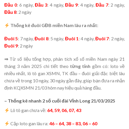
Đầu 0
: 6 ngày,
Đầu 3
: 4 ngày,
Đầu 9
: 4 ngày,
Đầu 7
: 2 ngày,
Đầu 8
: 2 ngày
Thống kê đuôi GĐB miền Nam lâu ra nhất:
Đuôi 5
: 7 ngày,
Đuôi 8
: 5 ngày,
Đuôi 1
: 4 ngày,
Đuôi 7
: 2 ngày,
Đuôi 9
: 2 ngày
⇒
Từ số liệu tổng hợp, phân tích xổ số miền Nam ngày 21
tháng 3 năm 2025 chi tiết theo
từng tỉnh
gồm có: loto về
nhiều nhất, lô tô gan XSMN, TK đầu – đuôi giải đặc biệt lâu
chưa về trong 10 ngày, 30 ngày gần đây, giúp bạn đưa ra nhận
định KQXSMN 21/03 hôm nay hiệu quả hàng đầu.
– Thống kê nhanh 2 số cuối đài Vĩnh Long 21/03/2025
Lô tô gan chưa về:
64, 59, 06, 07, 43
Cặp loto gan lâu ra:
46 – 64, 38 – 83, 06 – 60