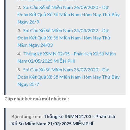
Soi Cầu Xổ Số Miền Nam 26/09/2020 – Dự
Đoán Kết Quả Xổ Số Miền Nam Hôm Nay Thứ Bảy
Ngày 26/9
Soi Cầu Xổ Số Miền Nam 24/03/2022 – Dự
Đoán Kết Quả Xổ Số Miền Nam Hôm Nay Thứ
Năm Ngày 24/03
Thống kê XSMN 02/05 – Phân tích Xổ Số Miền
Nam 02/05/2025 MIỄN PHÍ
Soi Cầu Xổ Số Miền Nam 25/07/2020 – Dự
Đoán Kết Quả Xổ Số Miền Nam Hôm Nay Thứ Bảy
Ngày 25/7
Cập nhật kết quả mới nhất tại:
Bạn đang xem:
Thống kê XSMN 21/03 – Phân tích
Xổ Số Miền Nam 21/03/2025 MIỄN PHÍ