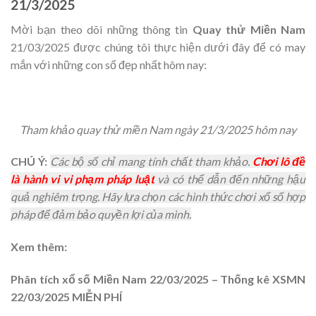
21/3/2025
Mời bạn theo dõi những thông tin
Quay thử Miền Nam
21/03/2025 được chúng tôi thực hiện dưới đây để có may
mắn với những con số đẹp nhất hôm nay:
Tham khảo quay thử miền Nam ngày 21/3/2025 hôm nay
CHÚ Ý:
Các bộ số chỉ mang tính chất tham khảo.
Chơi lô đề
là hành vi vi phạm pháp luật
và có thể dẫn đến những hậu
quả nghiêm trọng. Hãy lựa chọn các hình thức chơi xổ số hợp
pháp để đảm bảo quyền lợi của mình.
Xem thêm:
Phân tích xổ số Miền Nam 22/03/2025 – Thống kê XSMN
22/03/2025 MIỄN PHÍ