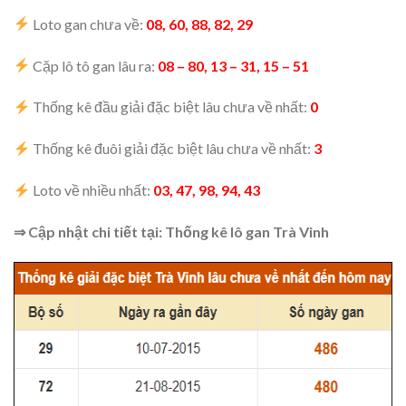
Loto gan chưa về:
08, 60, 88, 82, 29
Cặp lô tô gan lâu ra:
08 – 80, 13 – 31, 15 – 51
Thống kê đầu giải đặc biệt lâu chưa về nhất:
0
Thống kê đuôi giải đặc biệt lâu chưa về nhất:
3
Loto về nhiều nhất:
03, 47, 98, 94, 43
⇒ Cập nhật chi tiết tại:
Thống kê lô gan Trà Vinh