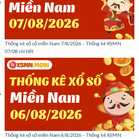
Thống kê xổ số miền Nam 7/8/2026 – Thống kê XSMN
07/08 chi tiết
Thống kê xổ số miền Nam 6/8/2026 – Thống kê XSMN