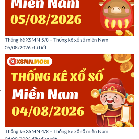
Thống kê XSMN 5/8 – Thống kê xổ số miền Nam
05/08/2026 chi tiết
Thống kê XSMN 4/8 – Thống kê xổ số miền Nam
04/08/2026 đầy đủ nhất