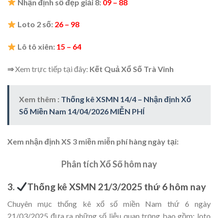
Nhận định số đẹp giải 8:
09 – 88
Loto 2 số:
26 – 98
Lô tô xiên:
15 – 64
⇒
Xem trực tiếp tại đây:
Kết Quả Xổ Số Trà Vinh
Xem thêm :
Thống kê XSMN 14/4 – Nhận định Xổ
Số Miền Nam 14/04/2026 MIỄN PHÍ
Xem nhận định XS 3 miền miễn phí hàng ngày tại:
Phân tích Xổ Số hôm nay
3.
Thống kê XSMN 21/3/2025 thứ 6 hôm nay
Chuyên mục thống kê xổ số miền Nam thứ 6 ngày
21/03/2025 đưa ra những số liệu quan trọng bao gồm: loto