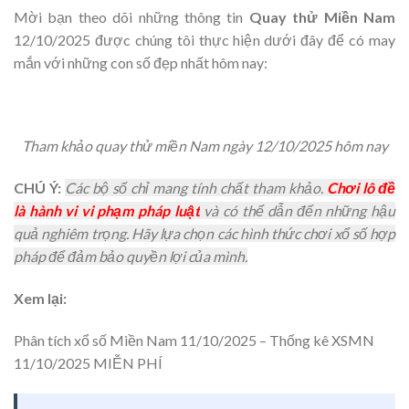
Mời bạn theo dõi những thông tin
Quay thử Miền Nam
12/10/2025 được chúng tôi thực hiện dưới đây để có may
mắn với những con số đẹp nhất hôm nay:
Tham khảo quay thử miền Nam ngày 12/10/2025 hôm nay
CHÚ Ý:
Các bộ số chỉ mang tính chất tham khảo.
Chơi lô đề
là hành vi vi phạm pháp luật
và có thể dẫn đến những hậu
quả nghiêm trọng. Hãy lựa chọn các hình thức chơi xổ số hợp
pháp để đảm bảo quyền lợi của mình.
Xem lại:
Phân tích xổ số Miền Nam 11/10/2025 – Thống kê XSMN
11/10/2025 MIỄN PHÍ