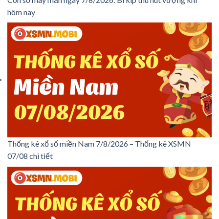
hôm nay
Thống kê xổ số miền Nam 7/8/2026 – Thống kê XSMN
07/08 chi tiết