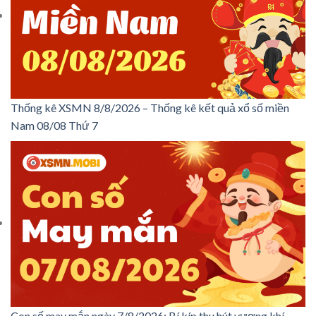
Thống kê XSMN 8/8/2026 – Thống kê kết quả xổ số miền
Nam 08/08 Thứ 7
Con số may mắn ngày 7/8/2026: Bí kíp thu hút vượng khí