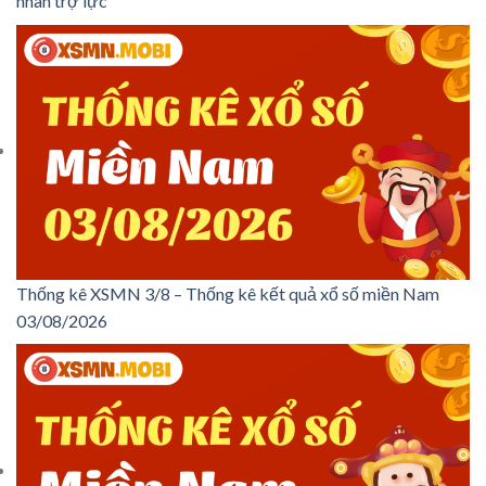
nhân trợ lực
Thống kê XSMN 3/8 – Thống kê kết quả xổ số miền Nam
03/08/2026