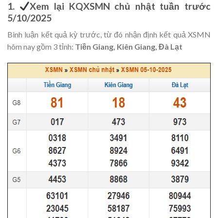
1.
Xem lại KQXSMN chủ nhật tuần trước
5/10/2025
Bình luận kết quả kỳ trước, từ đó nhận định kết quả XSMN
hôm nay gồm 3 tỉnh:
Tiền Giang, Kiên Giang, Đà Lạt