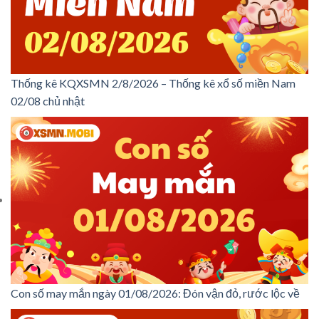
Thống kê KQXSMN 2/8/2026 – Thống kê xổ số miền Nam
02/08 chủ nhật
Con số may mắn ngày 01/08/2026: Đón vận đỏ, rước lộc về