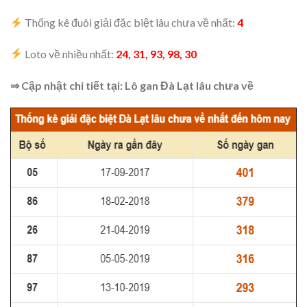
Thống kê đuôi giải đặc biệt lâu chưa về nhất:
4
Loto về nhiều nhất:
24, 31, 93, 98, 30
⇒ Cập nhật chi tiết tại: Lô gan Đà Lạt lâu chưa về