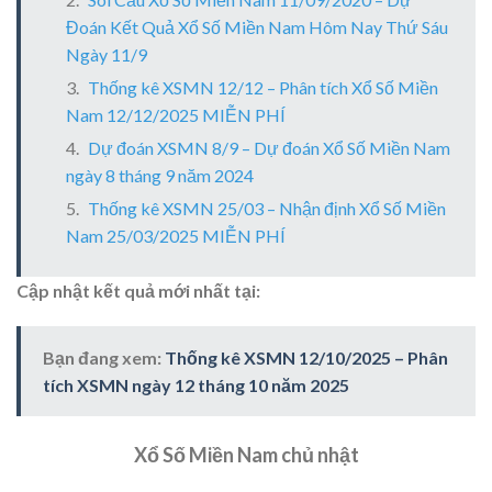
Đoán Kết Quả Xổ Số Miền Nam Hôm Nay Thứ Sáu
Ngày 11/9
Thống kê XSMN 12/12 – Phân tích Xổ Số Miền
Nam 12/12/2025 MIỄN PHÍ
Dự đoán XSMN 8/9 – Dự đoán Xổ Số Miền Nam
ngày 8 tháng 9 năm 2024
Thống kê XSMN 25/03 – Nhận định Xổ Số Miền
Nam 25/03/2025 MIỄN PHÍ
Cập nhật kết quả mới nhất tại:
Bạn đang xem:
Thống kê XSMN 12/10/2025 – Phân
tích XSMN ngày 12 tháng 10 năm 2025
Xổ Số Miền Nam chủ nhật