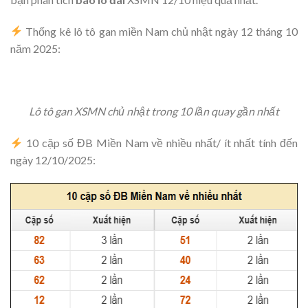
Thống kê lô tô gan miền Nam chủ nhật ngày 12 tháng 10
năm 2025:
Lô tô gan XSMN chủ nhật trong 10 lần quay gần nhất
10 cặp số ĐB Miền Nam về nhiều nhất/ ít nhất tính đến
ngày 12/10/2025: