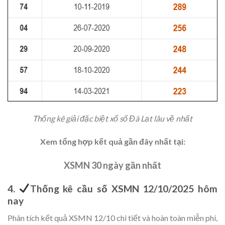
Thống kê giải đặc biệt xổ số Đà Lạt lâu về nhất
Xem tổng hợp kết quả gần đây nhất tại:
XSMN 30 ngày gần nhất
4.
Thống kê cầu số XSMN 12/10/2025 hôm
nay
Phân tích kết quả XSMN 12/10 chi tiết và hoàn toàn miễn phí,