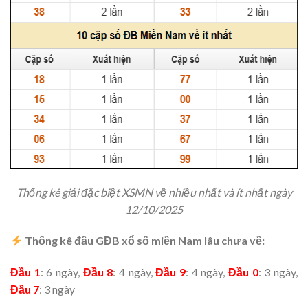
Thống kê giải đặc biệt XSMN về nhiều nhất và ít nhất ngày
12/10/2025
Thống kê đầu GĐB xổ số miền Nam lâu chưa về:
Đầu 1
: 6 ngày,
Đầu 8
: 4 ngày,
Đầu 9
: 4 ngày,
Đầu 0
: 3 ngày,
Đầu 7
: 3 ngày