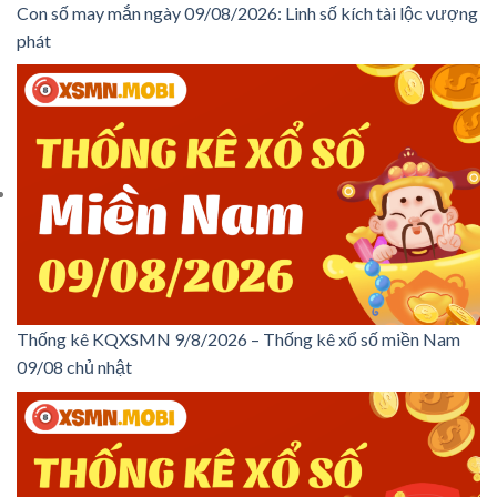
Con số may mắn ngày 09/08/2026: Linh số kích tài lộc vượng
phát
Thống kê KQXSMN 9/8/2026 – Thống kê xổ số miền Nam
09/08 chủ nhật