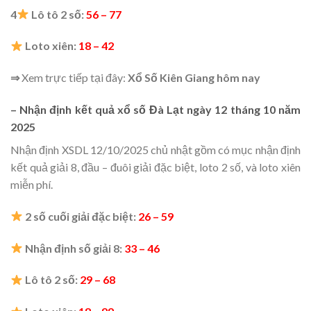
4
Lô tô 2 số:
56 – 77
Loto xiên:
18 – 42
⇒
Xem trực tiếp tại đây:
Xổ Số Kiên Giang hôm nay
– Nhận định kết quả xổ số Đà Lạt ngày 12 tháng 10 năm
2025
Nhận định XSDL 12/10/2025 chủ nhật gồm có mục nhận định
kết quả giải 8, đầu – đuôi giải đặc biệt, loto 2 số, và loto xiên
miễn phí.
2 số cuối giải đặc biệt:
26 – 59
Nhận định số giải 8:
33 – 46
Lô tô 2 số:
29 – 68