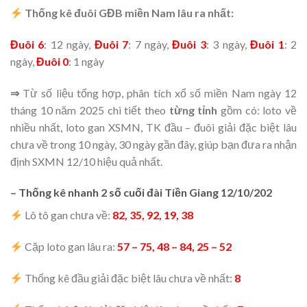
Thống kê đuôi GĐB miền Nam lâu ra nhất:
Đuôi 6
: 12 ngày,
Đuôi 7
: 7 ngày,
Đuôi 3
: 3 ngày,
Đuôi 1
: 2
ngày,
Đuôi 0
: 1 ngày
⇒
Từ số liệu tổng hợp, phân tích xổ số miền Nam ngày 12
tháng 10 năm 2025 chi tiết theo
từng tỉnh
gồm có: loto về
nhiều nhất, loto gan XSMN, TK đầu – đuôi giải đặc biệt lâu
chưa về trong 10 ngày, 30 ngày gần đây, giúp bạn đưa ra nhận
định SXMN 12/10 hiệu quả nhất.
– Thống kê nhanh 2 số cuối đài Tiền Giang 12/10/202
Lô tô gan chưa về:
82, 35, 92, 19, 38
Cặp loto gan lâu ra:
57 – 75, 48 – 84, 25 – 52
Thống kê đầu giải đặc biệt lâu chưa về nhất:
8