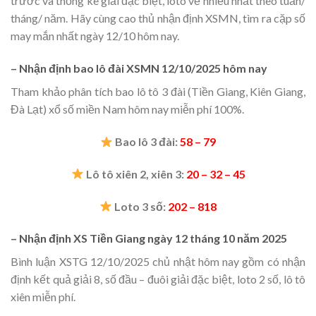
trước và thống kê giải đặc biệt, loto về nhiều nhất theo tuần/
tháng/ năm. Hãy cùng cao thủ nhận định XSMN, tìm ra cặp số
may mắn nhất ngày 12/10 hôm nay.
– Nhận định bao lô đài XSMN 12/10/2025 hôm nay
Tham khảo phân tích bao lô tô 3 đài (Tiền Giang, Kiên Giang,
Đà Lạt) xổ số miền Nam hôm nay miễn phí 100%.
Bao lô 3 đài:
58 – 79
Lô tô xiên 2, xiên 3:
20 – 32 – 45
Loto 3 số:
202 – 818
– Nhận định XS Tiền Giang ngày 12 tháng 10 năm 2025
Bình luận XSTG 12/10/2025 chủ nhật hôm nay gồm có nhận
định kết quả giải 8, số đầu – đuôi giải đặc biệt, loto 2 số, lô tô
xiên miễn phí.