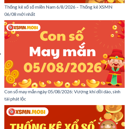
Thống kê xổ số miền Nam 6/8/2026 – Thống kê XSMN
06/08 mới nhất
Con số may mắn ngày 05/08/2026: Vượng khí dồi dào, sinh
tài phát lộc