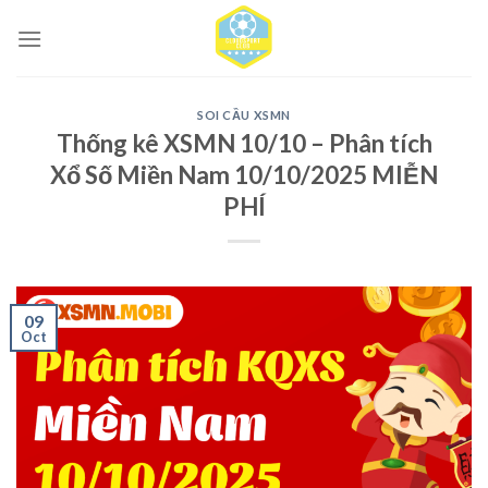
Skip
to
content
SOI CẦU XSMN
Thống kê XSMN 10/10 – Phân tích
Xổ Số Miền Nam 10/10/2025 MIỄN
PHÍ
09
Oct