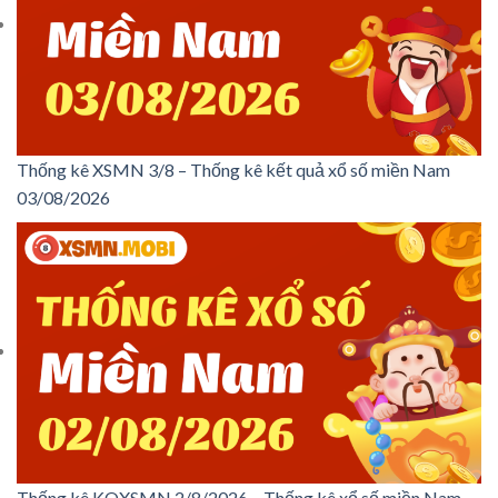
Thống kê XSMN 3/8 – Thống kê kết quả xổ số miền Nam
03/08/2026
Thống kê KQXSMN 2/8/2026 – Thống kê xổ số miền Nam