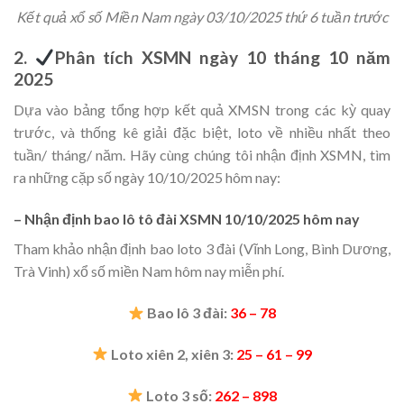
Kết quả xổ số Miền Nam ngày 03/10/2025 thứ 6 tuần trước
2.
Phân tích XSMN ngày 10 tháng 10 năm
2025
Dựa vào bảng tổng hợp kết quả XMSN trong các kỳ quay
trước, và thống kê giải đặc biệt, loto về nhiều nhất theo
tuần/ tháng/ năm. Hãy cùng chúng tôi nhận định XSMN, tìm
ra những cặp số ngày 10/10/2025 hôm nay:
– Nhận định bao lô tô đài XSMN 10/10/2025 hôm nay
Tham khảo nhận định bao loto 3 đài (Vĩnh Long, Bình Dương,
Trà Vinh) xổ số miền Nam hôm nay miễn phí.
Bao lô 3 đài:
36 – 78
Loto xiên 2, xiên 3:
25 – 61 – 99
Loto 3 số:
262 – 898