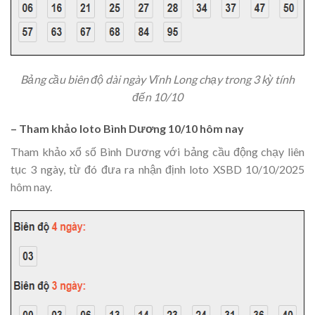
Bảng cầu biên độ dài ngày Vĩnh Long chạy trong 3 kỳ tính
đến 10/10
– Tham khảo loto Bình Dương 10/10 hôm nay
Tham khảo xổ số Bình Dương với bảng cầu động chạy liên
tục 3 ngày, từ đó đưa ra nhận định loto XSBD 10/10/2025
hôm nay.