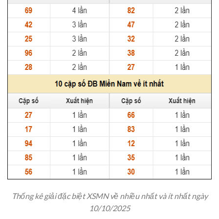
Thống kê giải đặc biệt XSMN về nhiều nhất và ít nhất ngày
10/10/2025