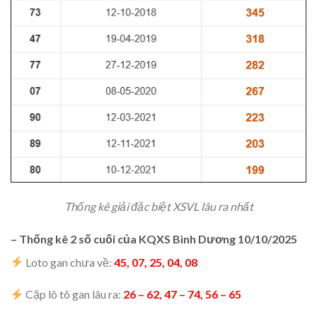
Thống kê giải đặc biệt XSVL lâu ra nhất
– Thống kê 2 số cuối của KQXS Bình Dương 10/10/2025
Loto gan chưa về:
45, 07, 25, 04, 08
Cặp lô tô gan lâu ra:
26 – 62, 47 – 74, 56 – 65