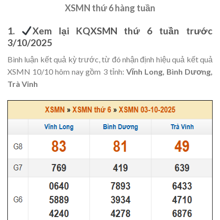
XSMN thứ 6 hàng tuần
1.
Xem lại KQXSMN thứ 6 tuần trước
3/10/2025
Bình luận kết quả kỳ trước, từ đó nhận định hiệu quả kết quả
XSMN 10/10 hôm nay gồm 3 tỉnh:
Vĩnh Long, Bình Dương,
Trà Vinh