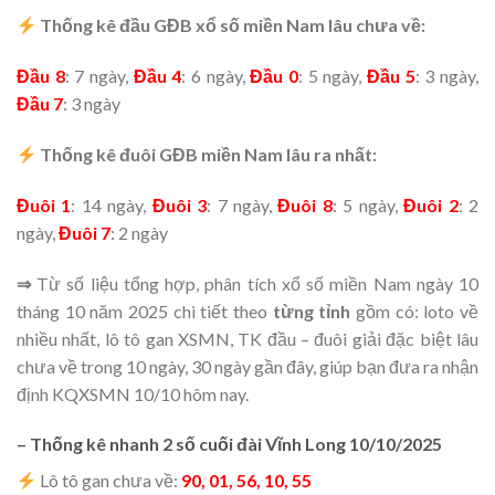
Thống kê đầu GĐB xổ số miền Nam lâu chưa về:
Đầu 8
: 7 ngày,
Đầu 4
: 6 ngày,
Đầu 0
: 5 ngày,
Đầu 5
: 3 ngày,
Đầu 7
: 3 ngày
Thống kê đuôi GĐB miền Nam lâu ra nhất:
Đuôi 1
: 14 ngày,
Đuôi 3
: 7 ngày,
Đuôi 8
: 5 ngày,
Đuôi 2
: 2
ngày,
Đuôi 7
: 2 ngày
⇒
Từ số liệu tổng hợp, phân tích xổ số miền Nam ngày 10
tháng 10 năm 2025 chi tiết theo
từng tỉnh
gồm có: loto về
nhiều nhất, lô tô gan XSMN, TK đầu – đuôi giải đặc biệt lâu
chưa về trong 10 ngày, 30 ngày gần đây, giúp bạn đưa ra nhận
định KQXSMN 10/10 hôm nay.
– Thống kê nhanh 2 số cuối đài Vĩnh Long 10/10/2025
Lô tô gan chưa về:
90, 01, 56, 10, 55