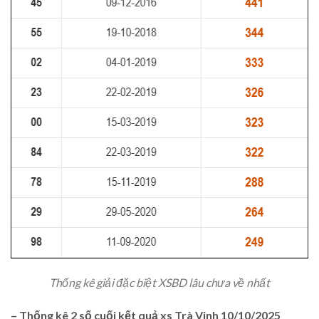
Thống kê giải đặc biệt XSBD lâu chưa về nhất
– Thống kê 2 số cuối kết quả xs Trà Vinh 10/10/2025