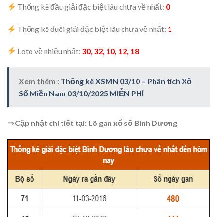
Thống kê đầu giải đặc biệt lâu chưa về nhất:
0
Thống kê đuôi giải đặc biệt lâu chưa về nhất:
1
Loto về nhiều nhất:
30, 32, 10, 12, 18
Xem thêm :
Thống kê XSMN 03/10 – Phân tích Xổ
Số Miền Nam 03/10/2025 MIỄN PHÍ
⇒ Cập nhật chi tiết tại: Lô gan xổ số Bình Dương