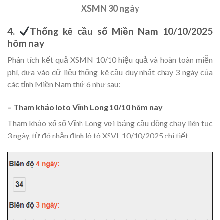
XSMN 30 ngày
4.
Thống kê cầu số Miền Nam 10/10/2025
hôm nay
Phân tích kết quả XSMN 10/10 hiệu quả và hoàn toàn miễn
phí, dựa vào dữ liệu thống kê cầu duy nhất chạy 3 ngày của
các tỉnh Miền Nam thứ 6 như sau:
– Tham khảo loto Vĩnh Long 10/10 hôm nay
Tham khảo xổ số Vĩnh Long với bảng cầu động chạy liên tục
3 ngày, từ đó nhận định lô tô XSVL 10/10/2025 chi tiết.