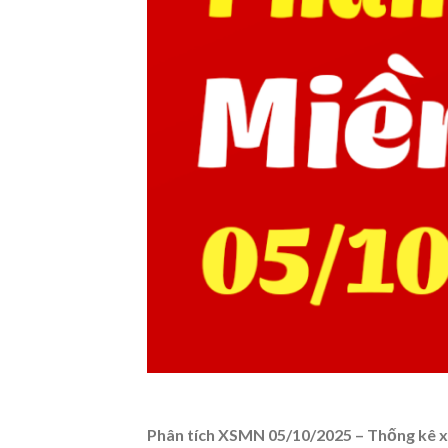
Phân tích XSMN 05/10/2025 – Thống kê x