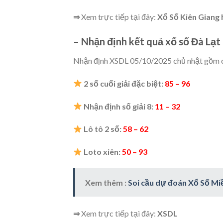
⇒
Xem trực tiếp tại đây:
Xổ Số Kiên Giang
– Nhận định kết quả xổ số Đà Lạ
Nhận định XSDL 05/10/2025 chủ nhật gồm có mụ
2 số cuối giải đặc biệt:
85 – 96
Nhận định số giải 8:
11 – 32
Lô tô 2 số:
58 – 62
Loto xiên:
50 – 93
Xem thêm :
Soi cầu dự đoán Xổ Số M
⇒
Xem trực tiếp tại đây:
XSDL