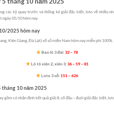
 5 tháng 10 năm 2025
các kỳ quay trước và thống kê giải đặc biệt, loto về nhiều nh
t ngày 05/10 hôm nay.
/10/2025 hôm nay
Giang, Kiên Giang, Đà Lạt) xổ số miền Nam hôm nay miễn phí 100%.
Bao lô 3 đài:
32 – 78
Lô tô xiên 2, xiên 3:
36 – 59 – 81
Loto 3 số:
151 – 626
5 tháng 10 năm 2025
ồm có nhận định kết quả giải 8, số đầu – đuôi giải đặc biệt, loto 2