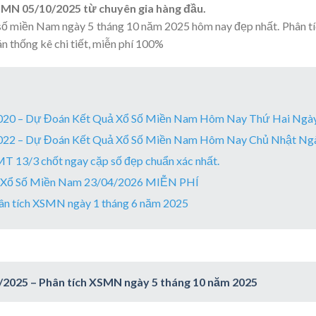
SMN 05/10/2025 từ chuyên gia hàng đầu.
số miền Nam ngày 5 tháng 10 năm 2025 hôm nay đẹp nhất. Phân tích 
 thống kê chi tiết, miễn phí 100%
2020 – Dự Đoán Kết Quả Xổ Số Miền Nam Hôm Nay Thứ Hai Ngà
2022 – Dự Đoán Kết Quả Xổ Số Miền Nam Hôm Nay Chủ Nhật Ng
T 13/3 chốt ngay cặp số đẹp chuẩn xác nhất.
h Xổ Số Miền Nam 23/04/2026 MIỄN PHÍ
n tích XSMN ngày 1 tháng 6 năm 2025
2025 – Phân tích XSMN ngày 5 tháng 10 năm 2025