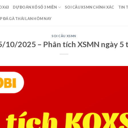
OX63
DỰ ĐOÁN XỔ SỐ 3 MIỀN
SOI CẦU XSMN CHÍNH XÁC
TIN 
P ĐÁ GÀ THÁI LAN HÔM NAY
SOI CẦU XSMN
/10/2025 – Phân tích XSMN ngày 5 