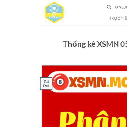
Skip
ONEB
to
content
TRỰC TIẾ
Thống kê XSMN 05
04
Oct