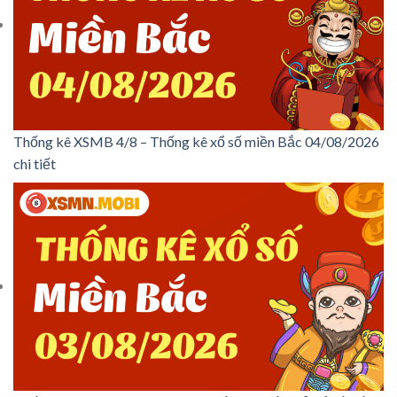
Thống kê XSMB 4/8 – Thống kê xổ số miền Bắc 04/08/2026
chi tiết