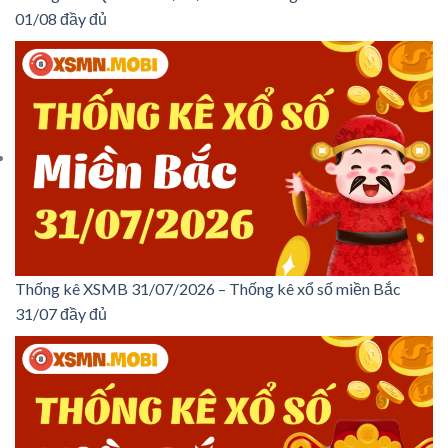
01/08 đầy đủ
Thống kê XSMB 31/07/2026 – Thống kê xổ số miền Bắc
31/07 đầy đủ