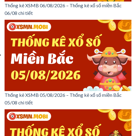
Thống kê XSMB 06/08/2026 – Thống kê xổ số miền Bắc
06/08 chi tiết
Thống kê XSMB 05/08/2026 – Thống kê xổ số miền Bắc
05/08 chi tiết