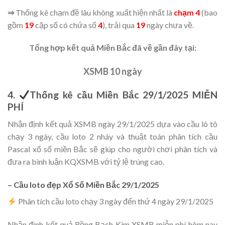
⇒
Thống kê chạm đề lâu không xuất hiện nhất là
chạm 4
(bao
gồm
19
cặp số có chứa số
4
), trải qua
19
ngày chưa về.
Tổng hợp kết quả Miền Bắc đã về gần đây tại:
XSMB 10 ngày
4.
Thống kê cầu Miền Bắc 29/1/2025 MIỄN
PHÍ
Nhận định kết quả XSMB ngày 29/1/2025 dựa vào cầu lô tô
chạy 3 ngày, cầu loto 2 nháy và thuật toán phân tích cầu
Pascal xổ số miền Bắc sẽ giúp cho người chơi phân tích và
đưa ra bình luận KQXSMB với tỷ lệ trúng cao.
– Cầu loto đẹp Xổ Số Miền Bắc 29/1/2025
Phân tích cầu loto chạy 3 ngày đến thứ 4 ngày 29/1/2025
Nhận định kết quả Rồng Bạch Kim XSMB miễn phí hôm nay