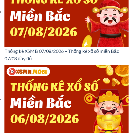
Thống kê XSMB 07/08/2026 – Thống kê xổ số miền Bắc
07/08 đầy đủ