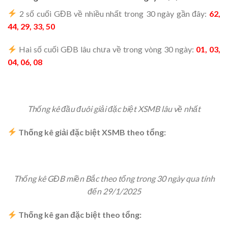
2 số cuối GĐB về nhiều nhất trong 30 ngày gần đây:
62,
44, 29, 33, 50
Hai số cuối GĐB lâu chưa về trong vòng 30 ngày:
01, 03,
04, 06, 08
Thống kê đầu đuôi giải đặc biệt XSMB lâu về nhất
Thống kê giải đặc biệt XSMB theo tổng:
Thống kê GĐB miền Bắc theo tổng trong 30 ngày qua tính
đến 29/1/2025
Thống kê gan đặc biệt theo tổng: