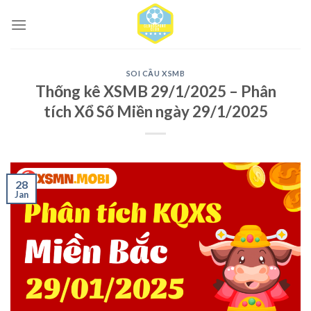
Skip
to
content
SOI CẦU XSMB
Thống kê XSMB 29/1/2025 – Phân
tích Xổ Số Miền ngày 29/1/2025
28
Jan