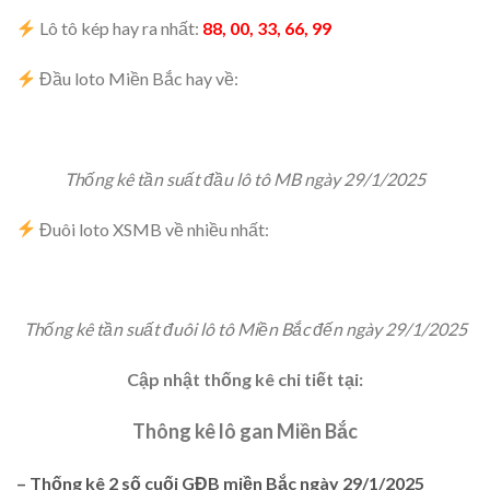
Lô tô kép hay ra nhất:
88, 00, 33, 66, 99
Đầu loto Miền Bắc hay về:
Thống kê tần suất đầu lô tô MB ngày 29/1/2025
Đuôi loto XSMB về nhiều nhất:
Thống kê tần suất đuôi lô tô Miền Bắc đến ngày 29/1/2025
Cập nhật thống kê chi tiết tại:
Thông kê lô gan Miền Bắc
– Thống kê 2 số cuối GĐB miền Bắc ngày 29/1/2025