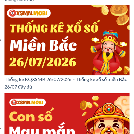
Thống kê KQXSMB 26/07/2026 – Thống kê xổ số miền Bắc
26/07 đầy đủ