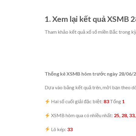
1. Xem lại kết quả XSMB
Tham khảo kết quả xổ số miền Bắc trong kỳ
Thống kê XSMB hôm trước ngày 28/06/
Dựa vào bảng kết quả trên, mời bạn theo dõi
Hai số cuối giải đặc biệt:
83
Tổng
1
XSMB hôm qua có nhiều nhất:
25, 28, 33,
Lô kép:
33