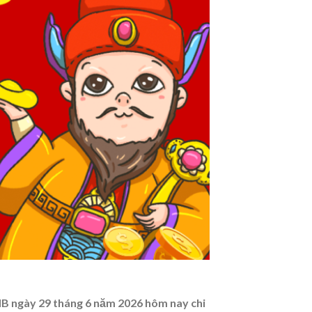
B ngày 29 tháng 6 năm 2026 hôm nay chi