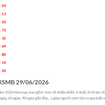
:
50
:
13
:
26
:
72
:
35
:
69
:
80
:
16
:
26
o XSMB 29/06/2026
2026 hôm nay, bao gồm: loto về nhiều nhất/ ít nhất, lô tô lâu ch
ngày, 60 ngày, 90 ngày gần đây,…) giúp người chơi tìm ra quy luật