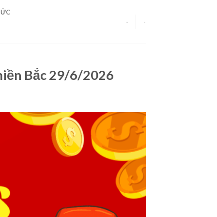
TỨC
-
-
miền Bắc 29/6/2026