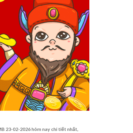
B 23-02-2026 hôm nay chi tiết nhất,