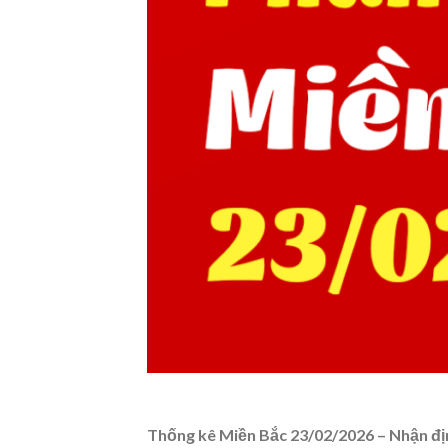
Thống kê Miền Bắc 23/02/2026 – Nhận đ