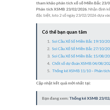
tham khảo phân tích xổ số Miền Bắc 23/02
Phân tích XSMB 23/02/2026
.
Nhận định kế
đặc biệt, loto 2 số ngày 23/02/2026 dựa vào 
Có thể bạn quan tâm
Soi Cầu Xổ Số Miền Bắc 19/10/2
Soi Cầu Xổ Số Miền Bắc 27/10/2
Soi Cầu Xổ Số Miền Bắc 15/08/2
Chốt số dự đoán XSMB 04/08/2023
Thống kê XSMB 11/10 – Phân tíc
Cập nhật kết quả mới nhất tại:
Bạn đang xem:
Thống kê XSMB 23/02/