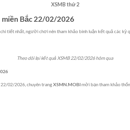
XSMB thứ 2
ố miền Bắc 22/02/2026
hi tiết nhất, người chơi nên tham khảo bình luận kết quả các kỳ 
Theo dõi lại kết quả XSMB 22/02/2026 hôm qua
2026
 22/02/2026, chuyên trang
XSMN.MOBI
mời bạn tham khảo thống