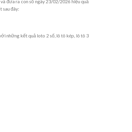
 và đưa ra con số ngày 23/02/2026 hiệu quả
t sau đây:
 những kết quả loto 2 số, lô tô kép, lô tô 3