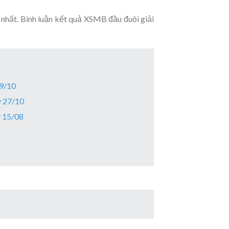
 nhất. Bình luận kết quả XSMB đầu đuôi giải
9/10
 27/10
 15/08