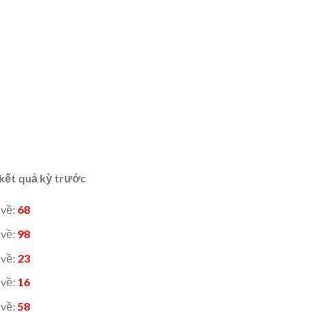
kết quả kỳ trước
 về:
68
 về:
98
 về:
23
 về:
16
 về:
58