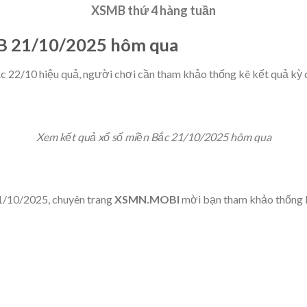
XSMB thứ 4 hàng tuần
MB 21/10/2025 hôm qua
c 22/10 hiệu quả, người chơi cần tham khảo thống kê kết quả kỳ
Xem kết quả xổ số miền Bắc 21/10/2025 hôm qua
1/10/2025, chuyên trang
XSMN.MOBI
mời bạn tham khảo thống kê