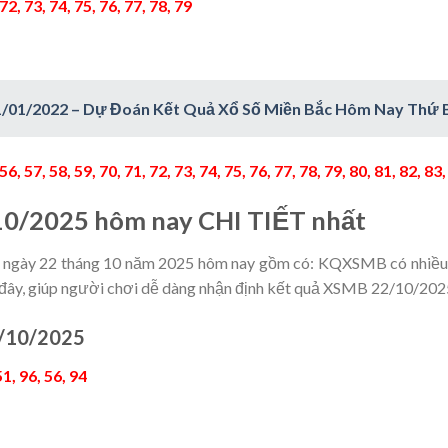
 72, 73, 74, 75, 76, 77, 78, 79
01/01/2022 – Dự Đoán Kết Quả Xổ Số Miền Bắc Hôm Nay Thứ 
 56, 57, 58, 59, 70, 71, 72, 73, 74, 75, 76, 77, 78, 79, 80, 81, 82, 83,
0/2025 hôm nay CHI TIẾT nhất
c ngày 22 tháng 10 năm 2025 hôm nay gồm có: KQXSMB có nhiều nhấ
n đây, giúp người chơi dễ dàng nhận định kết quả XSMB 22/10/202
2/10/2025
51, 96, 56, 94