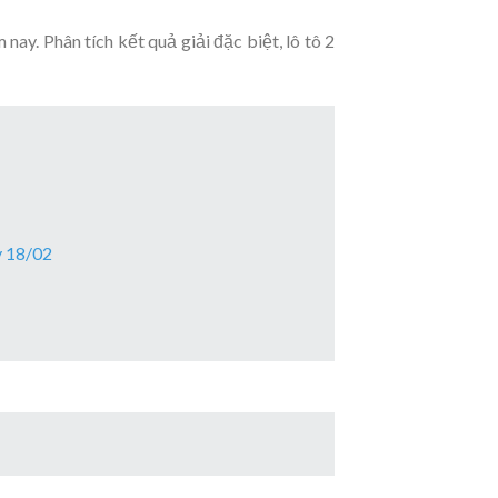
nay. Phân tích kết quả giải đặc biệt, lô tô 2
 18/02