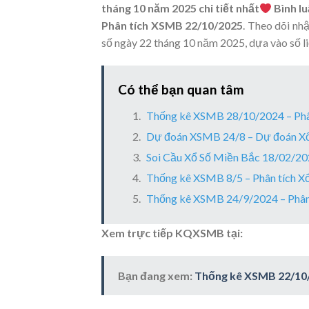
tháng 10 năm 2025 chi tiết nhất
Bình lu
Phân tích XSMB 22/10/2025
.
Theo dõi nh
số ngày 22 tháng 10 năm 2025, dựa vào số l
Có thể bạn quan tâm
Thống kê XSMB 28/10/2024 – Phâ
Dự đoán XSMB 24/8 – Dự đoán X
Soi Cầu Xổ Số Miền Bắc 18/02/2
Thống kê XSMB 8/5 – Phân tích 
Thống kê XSMB 24/9/2024 – Phân
Xem trực tiếp KQXSMB tại:
Bạn đang xem:
Thống kê XSMB 22/10/