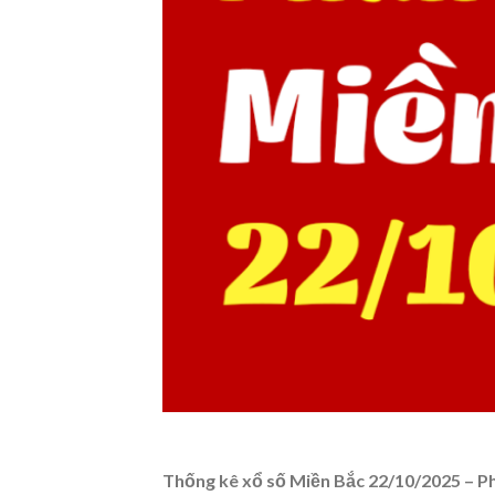
Thống kê xổ số Miền Bắc 22/10/2025 – 