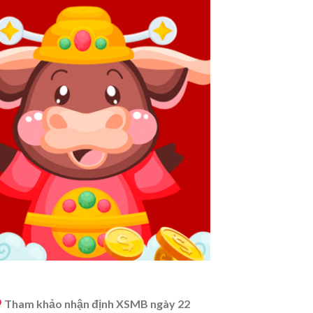
Tham khảo nhận định XSMB ngày 22