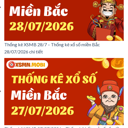
Thống kê XSMB 28/7 – Thống kê xổ số miền Bắc
28/07/2026 chi tiết