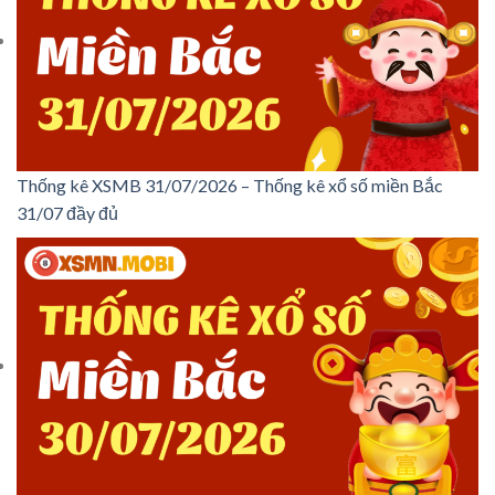
Thống kê XSMB 31/07/2026 – Thống kê xổ số miền Bắc
31/07 đầy đủ