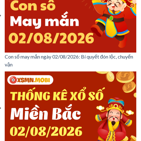
Con số may mắn ngày 02/08/2026: Bí quyết đón lộc, chuyển
vận