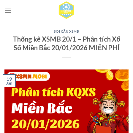
Skip
to
content
SOI CẦU XSMB
Thống kê XSMB 20/1 – Phân tích Xổ
Số Miền Bắc 20/01/2026 MIỄN PHÍ
19
Jan