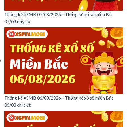
Thống kê XSMB 07/08/2026 – Thống kê xổ số miền Bắc
07/08 đầy đủ
Thống kê XSMB 06/08/2026 – Thống kê xổ số miền Bắc
06/08 chi tiết