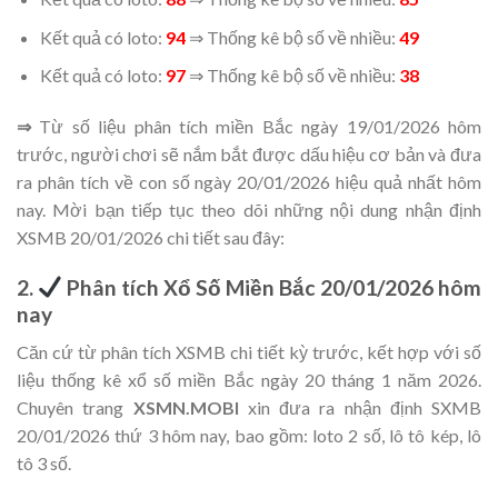
Kết quả có loto:
94
⇒ Thống kê bộ số về nhiều:
49
Kết quả có loto:
97
⇒ Thống kê bộ số về nhiều:
38
⇒
Từ số liệu phân tích miền Bắc ngày 19/01/2026 hôm
trước, người chơi sẽ nắm bắt được dấu hiệu cơ bản và đưa
ra phân tích về con số ngày 20/01/2026 hiệu quả nhất hôm
nay. Mời bạn tiếp tục theo dõi những nội dung nhận định
XSMB 20/01/2026 chi tiết sau đây:
2.
Phân tích Xổ Số Miền Bắc 20/01/2026 hôm
nay
Căn cứ từ phân tích XSMB chi tiết kỳ trước, kết hợp với số
liệu thống kê xổ số miền Bắc ngày 20 tháng 1 năm 2026.
Chuyên trang
XSMN.MOBI
xin đưa ra nhận định SXMB
20/01/2026 thứ 3 hôm nay, bao gồm: loto 2 số, lô tô kép, lô
tô 3 số.