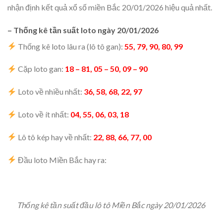
nhận định kết quả xổ số miền Bắc 20/01/2026 hiệu quả nhất.
– Thống kê tần suất loto ngày 20/01/2026
Thống kê loto lâu ra (lô tô gan):
55, 79, 90, 80, 99
Cặp loto gan:
18 – 81, 05 – 50, 09 – 90
Loto về nhiều nhất:
36, 58, 68, 22, 97
Loto về ít nhất:
04, 55, 06, 03, 18
Lô tô kép hay về nhất:
22, 88, 66, 77, 00
Đầu loto Miền Bắc hay ra:
Thống kê tần suất đầu lô tô Miền Bắc ngày 20/01/2026