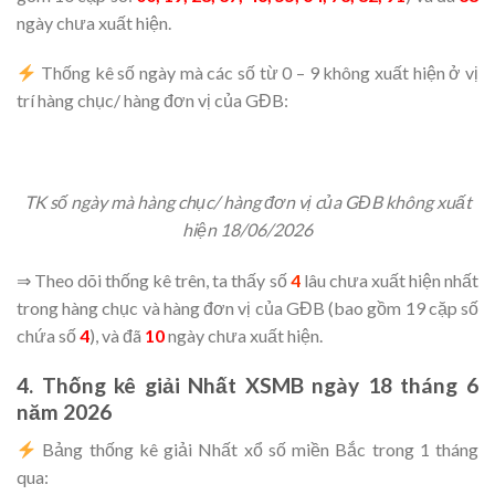
ngày chưa xuất hiện.
Thống kê số ngày mà các số từ 0 – 9 không xuất hiện ở vị
trí hàng chục/ hàng đơn vị của GĐB:
TK số ngày mà hàng chục/ hàng đơn vị của GĐB không xuất
hiện 18/06/2026
⇒ Theo dõi thống kê trên, ta thấy số
4
lâu chưa xuất hiện nhất
trong hàng chục và hàng đơn vị của GĐB (bao gồm 19 cặp số
chứa số
4
), và đã
10
ngày chưa xuất hiện.
4. Thống kê giải Nhất XSMB ngày 18 tháng 6
năm 2026
Bảng thống kê giải Nhất xổ số miền Bắc trong 1 tháng
qua: