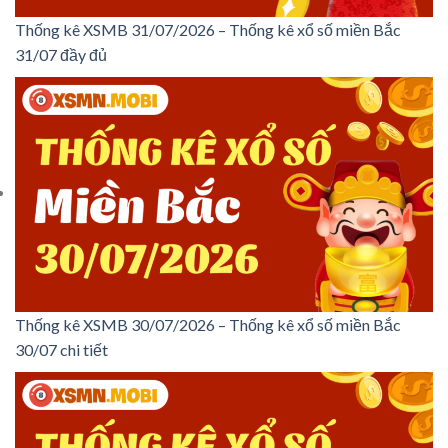
Thống kê XSMB 31/07/2026 – Thống kê xổ số miền Bắc
31/07 đầy đủ
Thống kê XSMB 30/07/2026 – Thống kê xổ số miền Bắc
30/07 chi tiết