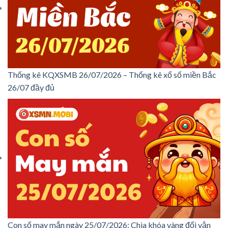
Thống kê KQXSMB 26/07/2026 – Thống kê xổ số miền Bắc
26/07 đầy đủ
Con số may mắn ngày 25/07/2026: Chìa khóa vàng đổi vận