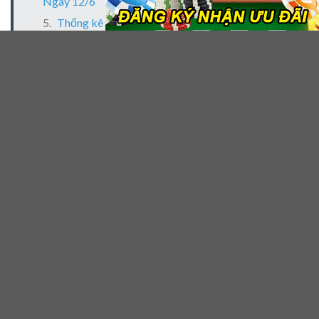
Ngày 12/6
Thống kê XSMN 18/01/2026 – Phân tích XSMN
ngày 18 tháng 1 năm 2026
Cập nhật kết quả mới nhất tại đây:
Bạn đang xem:
Thống kê XSMN 24/11 – Phân tích
Xổ Số Miền Nam 24/11/2025 Chi Tiết
XSMN thứ 2 hàng tuần
1.
Xem lại KQXSMN Thứ 2 tuần trước
17/11/2025
Bình luận kết quả kỳ trước, từ đó nhận định kết quả XSMN
hôm nay gồm 3 tỉnh:
TP Hồ Chí Minh, Đồng Tháp, Cà Mau
.