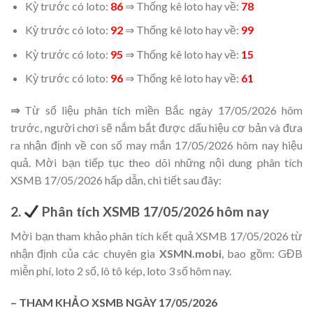
Kỳ trước có loto:
86
⇒ Thống kê loto hay về:
78
Kỳ trước có loto:
92
⇒ Thống kê loto hay về:
99
Kỳ trước có loto:
95
⇒ Thống kê loto hay về:
15
Kỳ trước có loto:
96
⇒ Thống kê loto hay về:
61
⇒
Từ số liệu phân tích miền Bắc ngày 17/05/2026 hôm
trước, người chơi sẽ nắm bắt được dấu hiệu cơ bản và đưa
ra nhận định về con số may mắn 17/05/2026 hôm nay hiệu
quả. Mời bạn tiếp tục theo dõi những nội dung phân tích
XSMB 17/05/2026 hấp dẫn, chi tiết sau đây:
2.
Phân tích XSMB
17/05/2026 hôm nay
Mời bạn tham khảo phân tích kết quả XSMB 17/05/2026 từ
nhận định của các chuyên gia
XSMN.mobi
, bao gồm: GĐB
miễn phí, loto 2 số, lô tô kép, loto 3 số hôm nay.
– THAM KHẢO XSMB NGÀY 17/05/2026