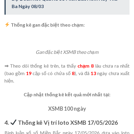
Ba Ngày 08/03
Thống kê gan đặc biệt theo chạm:
Gan đặc biệt XSMB theo chạm
⇒
Theo dõi thống kê trên, ta thấy
chạm 8
lâu chưa ra nhất
(bao gồm
19
cặp số có chứa số
8
), và đã
13
ngày chưa xuất
hiện.
Cập nhật thống kê kết quả mới nhất tại:
XSMB 100 ngày
4.
Thống kê Vị trí loto XSMB 17/05/2026
Bình luận xổ số Miền Bắc ngày 17/05/2026 dựa vào loto