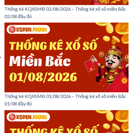
Thống kê KQXSMB 02/08/2026 – Thống kê xổ số miền Bắc
02/08 đầy đủ
Thống kê KQXSMB 01/08/2026 – Thống kê xổ số miền Bắc
01/08 đầy đủ