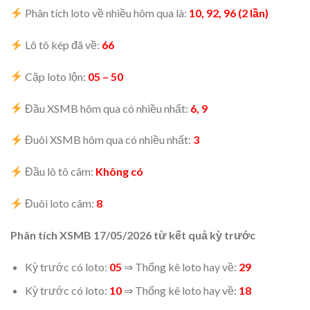
Phân tích loto về nhiều hôm qua là:
10, 92, 96 (2 lần)
Lô tô kép đã về:
66
Cặp loto lộn:
05 – 50
Đầu XSMB hôm qua có nhiều nhất:
6, 9
Đuôi XSMB hôm qua có nhiều nhất:
3
Đầu lô tô câm:
Không có
Đuôi loto câm:
8
Phân tích XSMB 17/05/2026 từ kết quả kỳ trước
Kỳ trước có loto:
05
⇒ Thống kê loto hay về:
29
Kỳ trước có loto:
10
⇒ Thống kê loto hay về:
18