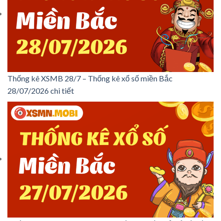
Thống kê XSMB 28/7 – Thống kê xổ số miền Bắc
28/07/2026 chi tiết