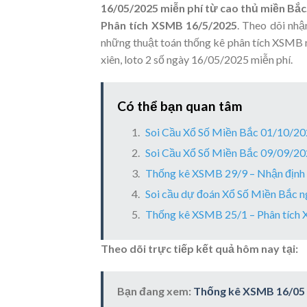
16/05/2025 miễn phí từ cao thủ miền Bắc
Phân tích XSMB 16/5/2025
.
Theo dõi nhậ
những thuật toán thống kê phân tích XSMB ng
xiên, loto 2 số ngày 16/05/2025 miễn phí.
Có thể bạn quan tâm
Soi Cầu Xổ Số Miền Bắc 01/10/2
Soi Cầu Xổ Số Miền Bắc 09/09/2
Thống kê XSMB 29/9 – Nhận định
Soi cầu dự đoán Xổ Số Miền Bắc 
Thống kê XSMB 25/1 – Phân tích
Theo dõi trực tiếp kết quả hôm nay tại:
Bạn đang xem:
Thống kê XSMB 16/05 