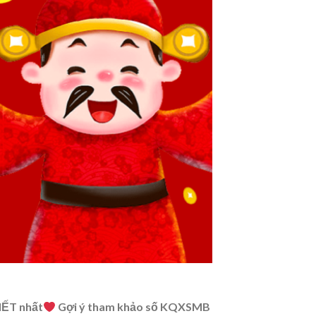
IẾT nhất
Gợi ý tham khảo số KQXSMB