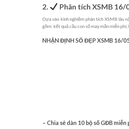
2.
Phân tích XSMB 16/
Dựa vào kinh nghiệm phân tích XSMB lâu n
gồm: kết quả cầu con số may mắn miễn phí, lot
NHẬN ĐỊNH SỐ ĐẸP XSMB 16/05
– Chia sẻ dàn 10 bộ số GĐB miễn 