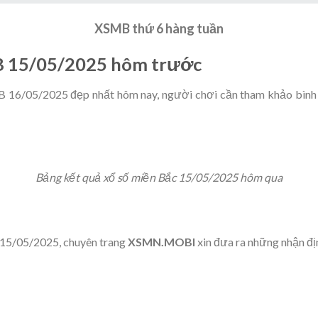
XSMB thứ 6 hàng tuần
B 15/05/2025 hôm trước
B 16/05/2025 đẹp nhất hôm nay, người chơi cần tham khảo bình l
Bảng kết quả xổ số miền Bắc 15/05/2025 hôm qua
 15/05/2025, chuyên trang
XSMN.MOBI
xin đưa ra những nhận đị