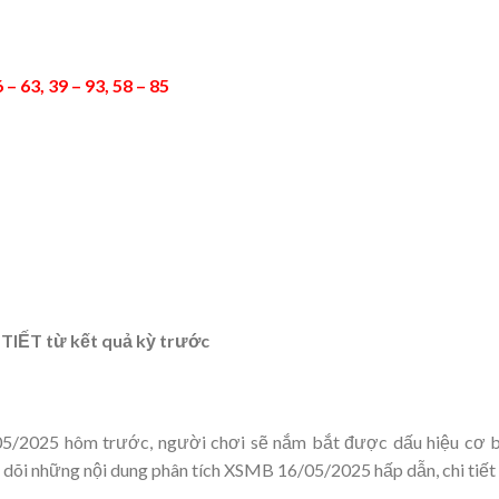
6 – 63, 39 – 93, 58 – 85
 TIẾT từ kết quả kỳ trước
/05/2025 hôm trước, người chơi sẽ nắm bắt được dấu hiệu cơ b
dõi những nội dung phân tích XSMB 16/05/2025 hấp dẫn, chi tiết 