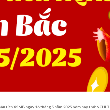
hân tích XSMB ngày 16 tháng 5 năm 2025 hôm nay thứ 6 CHI T