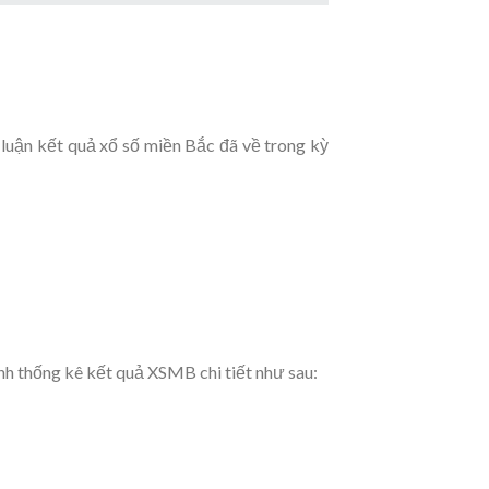
uận kết quả xổ số miền Bắc đã về trong kỳ
nh thống kê kết quả XSMB chi tiết như sau: