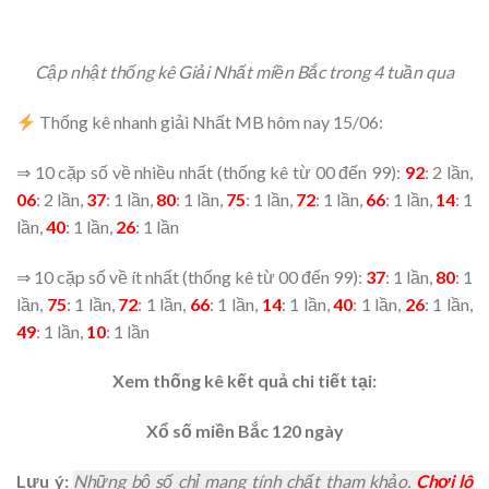
Cập nhật thống kê Giải Nhất miền Bắc trong 4 tuần qua
Thống kê nhanh giải Nhất MB hôm nay 15/06:
⇒ 10 cặp số về nhiều nhất (thống kê từ 00 đến 99):
92
: 2 lần,
06
: 2 lần,
37
: 1 lần,
80
: 1 lần,
75
: 1 lần,
72
: 1 lần,
66
: 1 lần,
14
: 1
lần,
40
: 1 lần,
26
: 1 lần
⇒ 10 cặp số về ít nhất (thống kê từ 00 đến 99):
37
: 1 lần,
80
: 1
lần,
75
: 1 lần,
72
: 1 lần,
66
: 1 lần,
14
: 1 lần,
40
: 1 lần,
26
: 1 lần,
49
: 1 lần,
10
: 1 lần
Xem thống kê kết quả chi tiết tại:
Xổ số miền Bắc 120 ngày
Lưu ý:
Những bộ số chỉ mang tính chất tham khảo.
Chơi lô