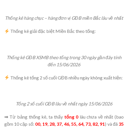
Thống kê hàng chục – hàng đơn vị GĐB miền Bắc lâu về nhất
Thống kê giải đặc biệt Miền Bắc theo tổng:
Thống kê GĐB XSMB theo tổng trong 30 ngày gần đây tính
đến 15/06/2026
Thống kê tổng 2 số cuối GĐB nhiều ngày không xuất hiện:
Tổng 2 số cuối GĐB lâu về nhất ngày 15/06/2026
⇒
Từ bảng thống kê, ta thấy
tổng 0
lâu chưa về nhất (bao
gồm 10 cặp số:
00, 19, 28, 37, 46, 55, 64, 73, 82, 91
) và đã
35