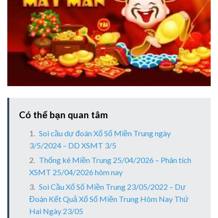
Có thể bạn quan tâm
Soi cầu dự đoán Xổ Số Miền Trung ngày
3/5/2024 – DD XSMT 3/5
Thống kê Miền Trung 25/04/2026 – Phân tích
XSMT 25/04/2026 hôm nay
Soi Cầu Xổ Số Miền Trung 23/05/2022 – Dự
Đoán Kết Quả Xổ Số Miền Trung Hôm Nay Thứ
Hai Ngày 23/05