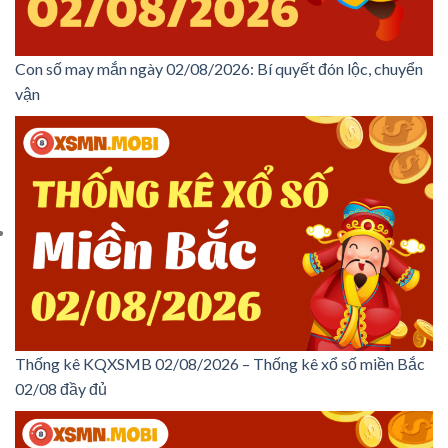
Con số may mắn ngày 02/08/2026: Bí quyết đón lộc, chuyển
vận
Thống kê KQXSMB 02/08/2026 – Thống kê xổ số miền Bắc
02/08 đầy đủ