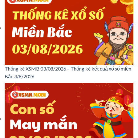
Thống kê XSMB 03/08/2026 – Thống kê kết quả xổ số miền
Bắc 3/8/2026