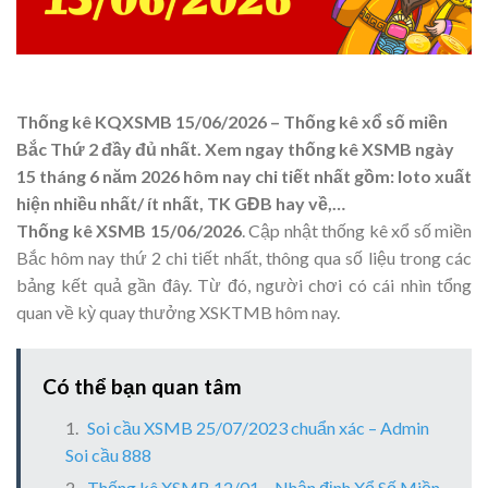
Thống kê KQXSMB 15/06/2026 – Thống kê xổ số miền
Bắc Thứ 2 đầy đủ nhất. Xem ngay thống kê XSMB ngày
15 tháng 6 năm 2026 hôm nay chi tiết nhất gồm: loto xuất
hiện nhiều nhất/ ít nhất, TK GĐB hay về,…
Thống kê XSMB 15/06/2026
.
Cập nhật thống kê xổ số miền
Bắc hôm nay thứ 2 chi tiết nhất, thông qua số liệu trong các
bảng kết quả gần đây. Từ đó, người chơi có cái nhìn tổng
quan về kỳ quay thưởng XSKTMB hôm nay.
Có thể bạn quan tâm
Soi cầu XSMB 25/07/2023 chuẩn xác – Admin
Soi cầu 888
Thống kê XSMB 12/01 – Nhận định Xổ Số Miền