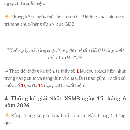
ngày chưa xuất hiện.
Thống kê số ngày mà các số từ 0 – 9 không xuất hiện ở vị
trí hàng chục/ hàng đơn vị của GĐB:
TK số ngày mà hàng chục/ hàng đơn vị của GĐB không xuất
hiện 15/06/2026
⇒ Theo dõi thống kê trên, ta thấy số
1
lâu chưa xuất hiện nhất
trong hàng chục và hàng đơn vị của GĐB (bao gồm 19 cặp số
chứa số
1
), và đã
11
ngày chưa xuất hiện.
4. Thống kê giải Nhất XSMB ngày 15 tháng 6
năm 2026
Bảng thống kê giải Nhất xổ số miền Bắc trong 1 tháng
qua: