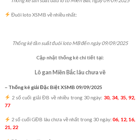
Thống kê tần suất đầu lô tô Miền Bắc ngày 09/09/2025
Đuôi loto XSMB về nhiều nhất:
Thống kê tần suất đuôi loto MB đến ngày 09/09/2025
Cập nhật thống kê chi tiết tại:
Lô gan Miền Bắc lâu chưa về
– Thống kê giải Đặc Biệt XSMB 09/09/2025
2 số cuối giải ĐB về nhiều trong 30 ngày:
30, 34, 35, 92,
77
2 số cuối GĐB lâu chưa về nhất trong 30 ngày:
06, 12, 16,
21, 22