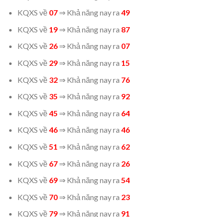
KQXS về
07
⇒ Khả năng nay ra
49
KQXS về
19
⇒ Khả năng nay ra
87
KQXS về
26
⇒ Khả năng nay ra
07
KQXS về
29
⇒ Khả năng nay ra
15
KQXS về
32
⇒ Khả năng nay ra
76
KQXS về
35
⇒ Khả năng nay ra
92
KQXS về
45
⇒ Khả năng nay ra
64
KQXS về
46
⇒ Khả năng nay ra
46
KQXS về
51
⇒ Khả năng nay ra
62
KQXS về
67
⇒ Khả năng nay ra
26
KQXS về
69
⇒ Khả năng nay ra
54
KQXS về
70
⇒ Khả năng nay ra
23
KQXS về
79
⇒ Khả năng nay ra
91