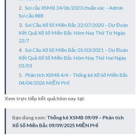
Soi cầu XSMB 24/06/2023 chuẩn xác – Admin
Soi cầu 888
Soi Cầu Xổ Số Miền Bắc 22/07/2020 – Dự Đoán
Kết Quả Xổ Số Miền Bắc Hôm Nay Thứ Tư Ngày
22/7
Soi Cầu Xổ Số Miền Bắc 01/03/2021 – Dự Đoán
Kết Quả Xổ Số Miền Bắc Hôm Nay Thứ Hai Ngày
01/03
Phân tích XSMB 4/4 – Thống kê Xổ Số Miền Bắc
04/04/2026 MIỄN PHÍ
Xem trực tiếp kết quả hôm nay tại:
Bạn đang xem:
Thống kê XSMB 09/09 – Phân tích
Xổ Số Miền Bắc 09/09/2025 MIỄN PHÍ