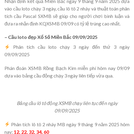
Nhận định kết quả Miền Bắc ngày 9 tháng 9 năm 2025 dựa
vào cầu loto chạy 3 ngày, cầu lô tô 2 nháy và thuật toán phân
tích cầu Pascal SXMB sẽ giúp cho người chơi bình luận và
đưa ra nhận định KQXSMB 09/09 có tỷ lệ trúng cao nhất.
– Cầu loto đẹp Xổ Số Miền Bắc 09/09/2025
Phân tích cầu loto chạy 3 ngày đến thứ 3 ngày
09/09/2025
Phán đoán XSMB Rồng Bạch Kim miễn phí hôm nay 09/09
dựa vào bảng cầu động chạy 3 ngày liên tiếp vừa qua.
Bảng cầu lô tô động XSMB chạy liên tục đến ngày
09/09/2025
Phân tích lô tô 2 nháy MB ngày 9 tháng 9 năm 2025 hôm
nay:
12, 22, 32, 34, 60