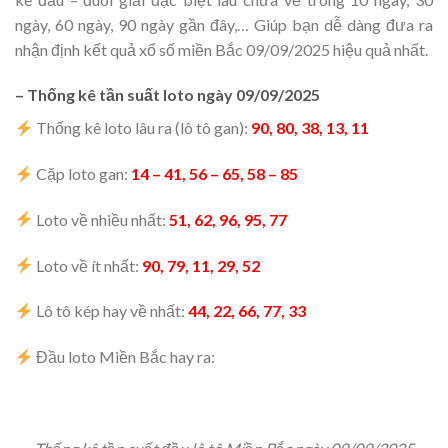
ngày, 60 ngày, 90 ngày gần đây,… Giúp bạn dễ dàng đưa ra
nhận định kết quả xổ số miền Bắc 09/09/2025 hiệu quả nhất.
– Thống kê tần suất loto ngày 09/09/2025
Thống kê loto lâu ra (lô tô gan):
90, 80, 38, 13, 11
Cặp loto gan:
14 – 41, 56 – 65, 58 – 85
Loto về nhiều nhất:
51, 62, 96, 95, 77
Loto về ít nhất:
90, 79, 11, 29, 52
Lô tô kép hay về nhất:
44, 22, 66, 77, 33
Đầu loto Miền Bắc hay ra: