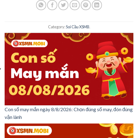
Category:
Soi Cầu XSMB
.
Con số may mắn ngày 8/8/2026: Chọn đúng số may, đón đúng
vận lành