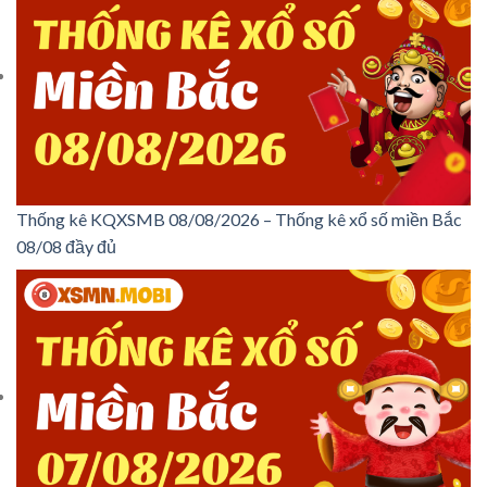
Thống kê KQXSMB 08/08/2026 – Thống kê xổ số miền Bắc
08/08 đầy đủ