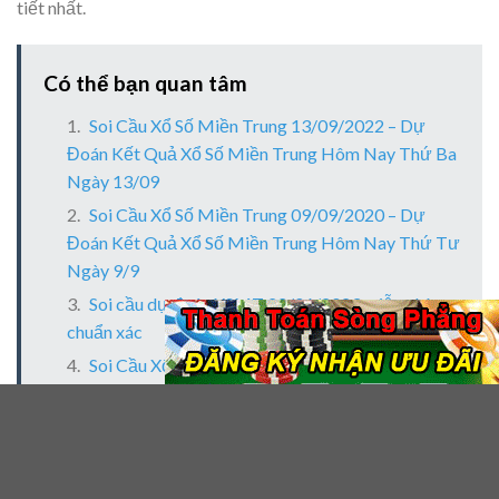
tiết nhất.
Có thể bạn quan tâm
Soi Cầu Xổ Số Miền Trung 13/09/2022 – Dự
Đoán Kết Quả Xổ Số Miền Trung Hôm Nay Thứ Ba
Ngày 13/09
Soi Cầu Xổ Số Miền Trung 09/09/2020 – Dự
Đoán Kết Quả Xổ Số Miền Trung Hôm Nay Thứ Tư
Ngày 9/9
Soi cầu dự đoán XSMT 22/06/2023 miễn phí,
chuẩn xác
Soi Cầu Xổ Số Miền Trung 23/05/2021 – Dự
Đoán Kết Quả Xổ Số Miền Trung Hôm Nay Chủ
Nhật Ngày 23/05
Phân tích XSMT 29/12 – Thống kê Xổ Số Miền
Trung 29/12/2025 MIỄN PHÍ