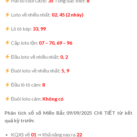
Hai số cuối GĐB:
35
Tổng đặc biệt:
8
Loto về nhiều nhất:
02, 45 (2 nháy)
Lô tô kép:
33, 99
Cặp loto lộn:
07 – 70, 69 – 96
Đầu loto về nhiều nhất:
0, 2
Đuôi loto về nhiều nhất:
5, 9
Đầu lô tô câm:
8
Đuôi loto câm:
Không có
Phân tích xổ số Miền Bắc 09/09/2025 CHI TIẾT từ kết
quả kỳ trước
KQXS về
01
⇒ Khả năng nay ra
22