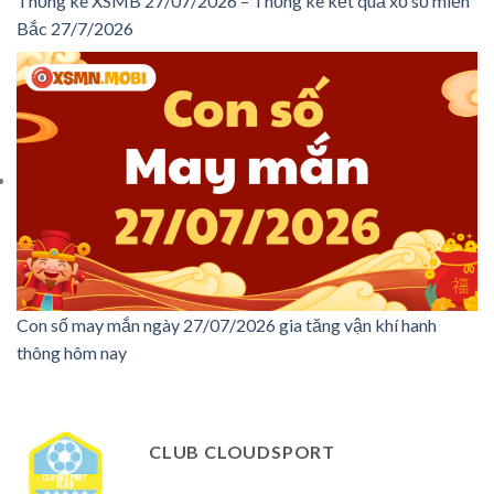
Thống kê XSMB 27/07/2026 – Thống kê kết quả xổ số miền
Bắc 27/7/2026
Con số may mắn ngày 27/07/2026 gia tăng vận khí hanh
thông hôm nay
CLUB CLOUDSPORT