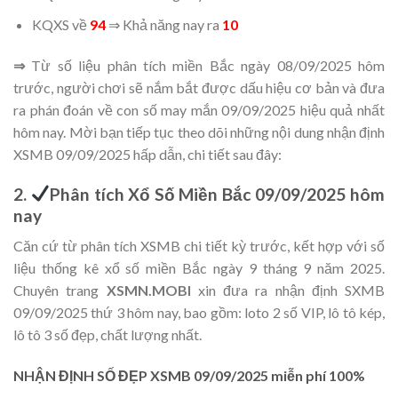
KQXS về
94
⇒ Khả năng nay ra
10
⇒
Từ số liệu phân tích miền Bắc ngày 08/09/2025 hôm
trước, người chơi sẽ nắm bắt được dấu hiệu cơ bản và đưa
ra phán đoán về con số may mắn 09/09/2025 hiệu quả nhất
hôm nay. Mời bạn tiếp tục theo dõi những nội dung nhận định
XSMB 09/09/2025 hấp dẫn, chi tiết sau đây:
2.
Phân tích Xổ Số Miền Bắc 09/09/2025 hôm
nay
Căn cứ từ phân tích XSMB chi tiết kỳ trước, kết hợp với số
liệu thống kê xổ số miền Bắc ngày 9 tháng 9 năm 2025.
Chuyên trang
XSMN.MOBI
xin đưa ra nhận định SXMB
09/09/2025 thứ 3 hôm nay, bao gồm: loto 2 số VIP, lô tô kép,
lô tô 3 số đẹp, chất lượng nhất.
NHẬN ĐỊNH SỐ ĐẸP XSMB 09/09/2025 miễn phí 100%