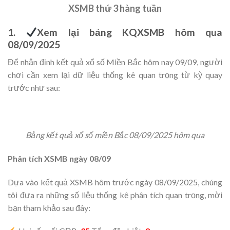
XSMB thứ 3 hàng tuần
1.
Xem lại bảng KQXSMB hôm qua
08/09/2025
Để nhận định kết quả xổ số Miền Bắc hôm nay 09/09, người
chơi cần xem lại dữ liệu thống kê quan trọng từ kỳ quay
trước như sau:
Bảng kết quả xổ số miền Bắc 08/09/2025 hôm qua
Phân tích XSMB ngày 08/09
Dựa vào kết quả XSMB hôm trước ngày 08/09/2025, chúng
tôi đưa ra những số liệu thống kê phân tích quan trọng, mời
bạn tham khảo sau đây: