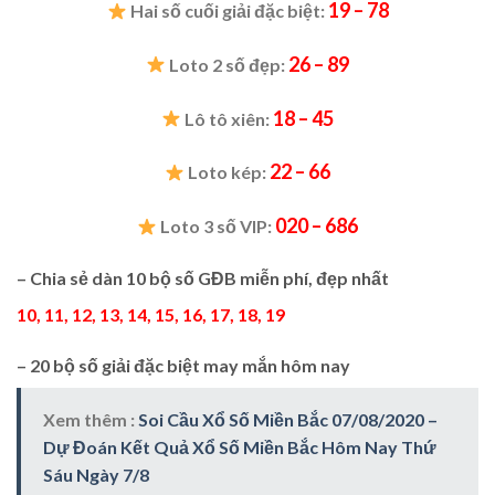
19 – 78
Hai số cuối giải đặc biệt:
26 – 89
Loto 2 số đẹp:
18 – 45
Lô tô xiên:
22 – 66
Loto kép:
020 – 686
Loto 3 số VIP:
– Chia sẻ dàn 10 bộ số GĐB miễn phí, đẹp nhất
10, 11, 12, 13, 14, 15, 16, 17, 18, 19
– 20 bộ số giải đặc biệt may mắn hôm nay
Xem thêm :
Soi Cầu Xổ Số Miền Bắc 07/08/2020 –
Dự Đoán Kết Quả Xổ Số Miền Bắc Hôm Nay Thứ
Sáu Ngày 7/8