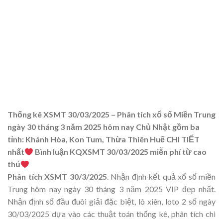
Thống kê XSMT 30/03/2025 – Phân tích xổ số Miền Trung
ngày 30 tháng 3 năm 2025 hôm nay Chủ Nhật gồm ba
tỉnh: Khánh Hòa, Kon Tum, Thừa Thiên Huế CHI TIẾT
nhất
Bình luận KQXSMT 30/03/2025 miễn phí từ cao
thủ
Phân tích XSMT 30/3/2025
. Nhận định kết quả xổ số miền
Trung hôm nay ngày 30 tháng 3 năm 2025 VIP đẹp nhất.
Nhận định số đầu đuôi giải đặc biệt, lô xiên, loto 2 số ngày
30/03/2025 dựa vào các thuật toán thống kê, phân tích chi