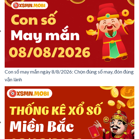
Con số may mắn ngày 8/8/2026: Chọn đúng số may, đón đúng
vận lành