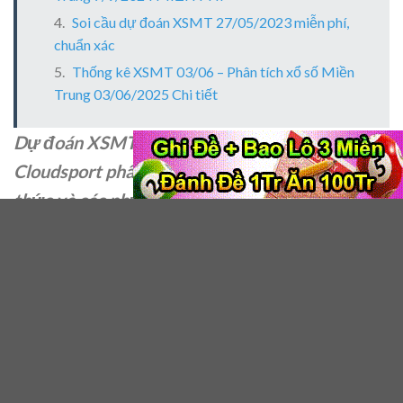
Soi cầu dự đoán XSMT 27/05/2023 miễn phí,
chuẩn xác
Thống kê XSMT 03/06 – Phân tích xổ số Miền
Trung 03/06/2025 Chi tiết
Dự đoán XSMT ngày 22/07/2021 thứ 5 được
Cloudsport phân tích nhiều lần dựa vào kiến
thức và các phương pháp phân tích số học hàng
đầu:
Đăng ký thành viên Onebox63 ngay hôm nay để trải nghiệm
sân chơi lô đề đẳng cấp với hàng ngàn cao thủ soi cầu. Cơ hội
đến với cánh cửa thành công của anh em đang rất gần, hãy
biết nắm bắt cơ hội của mình ngay hôm nay nhé anh em.
BẤM NGAY ĐỂ ĐĂNG KÝ TÀI KHOẢN
ONEBOX63 MIỄN PHÍ