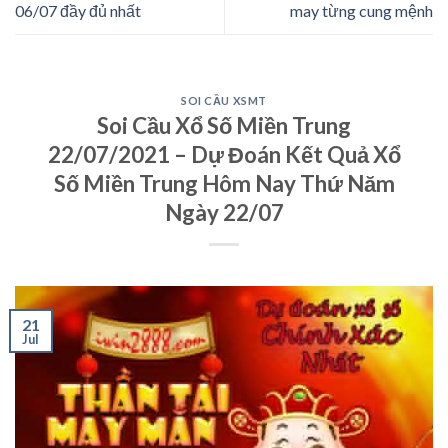
06/07 đầy đủ nhất
may từng cung mệnh
SOI CẦU XSMT
Soi Cầu Xổ Số Miền Trung
22/07/2021 – Dự Đoán Kết Quả Xổ
Số Miền Trung Hôm Nay Thứ Năm
Ngày 22/07
21
Jul