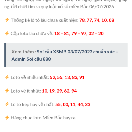
người chơi tìm ra quy luật xổ số miền Bắc 06/07/2026.
Thống kê lô tô lâu chưa xuất hiện:
78, 77, 74, 10, 08
Cặp loto lâu chưa về:
18 – 81, 79 – 97, 02 – 20
Xem thêm :
Soi cầu XSMB 03/07/2023 chuẩn xác –
Admin Soi cầu 888
Loto về nhiều nhất:
52, 55, 13, 83, 91
Loto về ít nhất:
10, 19, 29, 62, 94
Lô tô kép hay về nhất:
55, 00, 11, 44, 33
Hàng chục loto Miền Bắc hay ra: