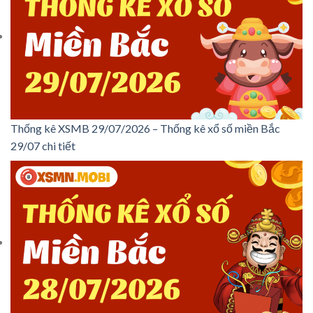
Thống kê XSMB 29/07/2026 – Thống kê xổ số miền Bắc
29/07 chi tiết