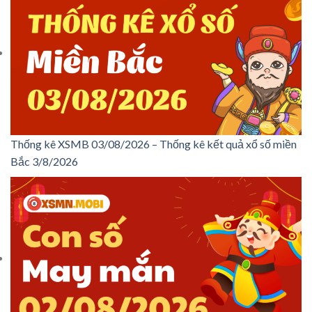
Thống kê XSMB 03/08/2026 – Thống kê kết quả xổ số miền
Bắc 3/8/2026