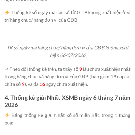
Thống kê số ngày mà các số từ 0 – 9 không xuất hiện ở vị
trí hàng chục/ hàng đơn vị của GĐB:
TK số ngày mà hàng chục/ hàng đơn vị của GĐB không xuất
hiện 06/07/2026
⇒ Theo dõi thống kê trên, ta thấy số
9
lâu chưa xuất hiện nhất
trong hàng chục và hàng đơn vị của GĐB (bao gồm 19 cặp số
chứa số
9
), và đã
16
ngày chưa xuất hiện.
4. Thống kê giải Nhất XSMB ngày 6 tháng 7 năm
2026
Bảng thống kê giải Nhất xổ số miền Bắc trong 1 tháng
qua: