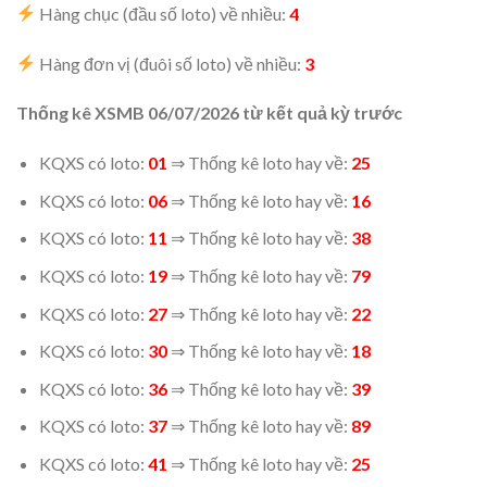
Hàng chục (đầu số loto) về nhiều:
4
Hàng đơn vị (đuôi số loto) về nhiều:
3
Thống kê XSMB 06/07/2026 từ kết quả kỳ trước
KQXS có loto:
01
⇒ Thống kê loto hay về:
25
KQXS có loto:
06
⇒ Thống kê loto hay về:
16
KQXS có loto:
11
⇒ Thống kê loto hay về:
38
KQXS có loto:
19
⇒ Thống kê loto hay về:
79
KQXS có loto:
27
⇒ Thống kê loto hay về:
22
KQXS có loto:
30
⇒ Thống kê loto hay về:
18
KQXS có loto:
36
⇒ Thống kê loto hay về:
39
KQXS có loto:
37
⇒ Thống kê loto hay về:
89
KQXS có loto:
41
⇒ Thống kê loto hay về:
25