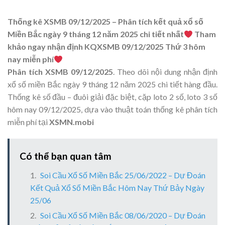
Thống kê XSMB 09/12/2025 – Phân tích kết quả xổ số
Miền Bắc ngày 9 tháng 12 năm 2025 chi tiết nhất
Tham
khảo ngay nhận định KQXSMB 09/12/2025 Thứ 3 hôm
nay miễn phí
Phân tích XSMB 09/12/2025
.
Theo dõi nội dung nhận định
xổ số miền Bắc ngày 9 tháng 12 năm 2025 chi tiết hàng đầu.
Thống kê số đầu – đuôi giải đặc biệt, cặp loto 2 số, loto 3 số
hôm nay 09/12/2025, dựa vào thuật toán thống kê phân tích
miễn phí tại
XSMN.mobi
Có thể bạn quan tâm
Soi Cầu Xổ Số Miền Bắc 25/06/2022 – Dự Đoán
Kết Quả Xổ Số Miền Bắc Hôm Nay Thứ Bảy Ngày
25/06
Soi Cầu Xổ Số Miền Bắc 08/06/2020 – Dự Đoán