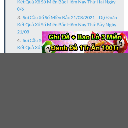
Kết Quả Xổ Số Miền Bắc Hôm Nay Thứ Hai Ngày
8/6
Soi Cầu Xổ Số Miền Bắc 21/08/2021 – Dự Đoán
Kết Quả Xổ Số Miền Bắc Hôm Nay Thứ Bảy Ngày
21/08
Soi Cầu Xổ Số Miền Bắc 02/08/2021 – Dự Đoán
Kết Quả Xổ Số Miền Bắc Hôm Nay Thứ Hai Ngày
02/08
Thống kê XSMB 13/07 – Nhận định Xổ Số Miền
Bắc 13/07/2025 MIỄN PHÍ
Xem trực tiếp kết quả hôm nay tại:
Bạn đang xem:
Thống kê XSMB 9/12 – Phân tích Xổ
Số Miền Bắc 09/12/2025 MIỄN PHÍ
Xổ Số Miền Bắc thứ 3