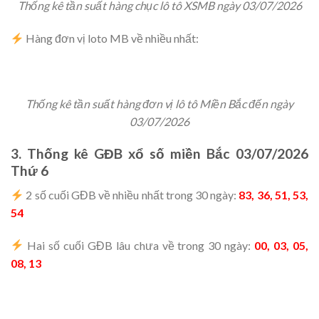
Thống kê tần suất hàng chục lô tô XSMB ngày 03/07/2026
Hàng đơn vị loto MB về nhiều nhất:
Thống kê tần suất hàng đơn vị lô tô Miền Bắc đến ngày
03/07/2026
3. Thống kê GĐB xổ số miền Bắc 03/07/2026
Thứ 6
2 số cuối GĐB về nhiều nhất trong 30 ngày:
83, 36, 51, 53,
54
Hai số cuối GĐB lâu chưa về trong 30 ngày:
00, 03, 05,
08, 13