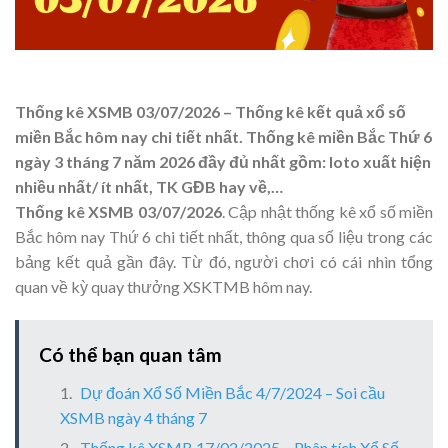
Thống kê XSMB 03/07/2026 – Thống kê kết quả xổ số
miền Bắc hôm nay chi tiết nhất. Thống kê miền Bắc Thứ 6
ngày 3 tháng 7 năm 2026 đầy đủ nhất gồm: loto xuất hiện
nhiều nhất/ ít nhất, TK GĐB hay về,…
Thống kê XSMB 03/07/2026
.
Cập nhật thống kê xổ số miền
Bắc hôm nay Thứ 6 chi tiết nhất, thông qua số liệu trong các
bảng kết quả gần đây. Từ đó, người chơi có cái nhìn tổng
quan về kỳ quay thưởng XSKTMB hôm nay.
Có thể bạn quan tâm
Dự đoán Xổ Số Miền Bắc 4/7/2024 – Soi cầu
XSMB ngày 4 tháng 7
Thống kê XSMB 17/02/2025 – Phân tích Xổ Số