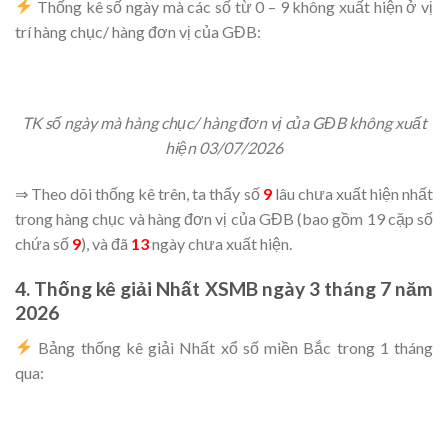
Thống kê số ngày mà các số từ 0 – 9 không xuất hiện ở vị
trí hàng chục/ hàng đơn vị của GĐB:
TK số ngày mà hàng chục/ hàng đơn vị của GĐB không xuất
hiện 03/07/2026
⇒ Theo dõi thống kê trên, ta thấy số
9
lâu chưa xuất hiện nhất
trong hàng chục và hàng đơn vị của GĐB (bao gồm 19 cặp số
chứa số
9
), và đã
13
ngày chưa xuất hiện.
4. Thống kê giải Nhất XSMB ngày 3 tháng 7 năm
2026
Bảng thống kê giải Nhất xổ số miền Bắc trong 1 tháng
qua: