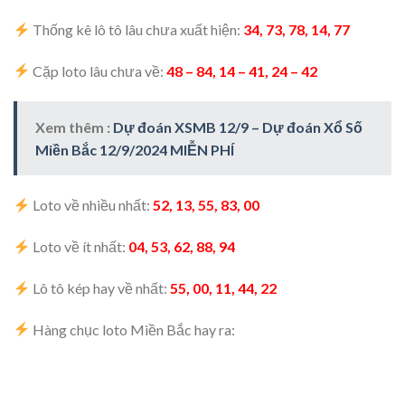
Thống kê lô tô lâu chưa xuất hiện:
34, 73, 78, 14, 77
Cặp loto lâu chưa về:
48 – 84, 14 – 41, 24 – 42
Xem thêm :
Dự đoán XSMB 12/9 – Dự đoán Xổ Số
Miền Bắc 12/9/2024 MIỄN PHÍ
Loto về nhiều nhất:
52, 13, 55, 83, 00
Loto về ít nhất:
04, 53, 62, 88, 94
Lô tô kép hay về nhất:
55, 00, 11, 44, 22
Hàng chục loto Miền Bắc hay ra: