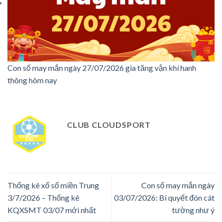
Con số may mắn ngày 27/07/2026 gia tăng vận khí hanh
thông hôm nay
CLUB CLOUDSPORT
Thống kê xổ số miền Trung
Con số may mắn ngày
3/7/2026 – Thống kê
03/07/2026: Bí quyết đón cát
KQXSMT 03/07 mới nhất
tường như ý