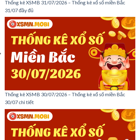
Thống kê XSMB 31/07/2026 – Thống kê xổ số miền Bắc
31/07 đầy đủ
Thống kê XSMB 30/07/2026 – Thống kê xổ số miền Bắc
30/07 chi tiết