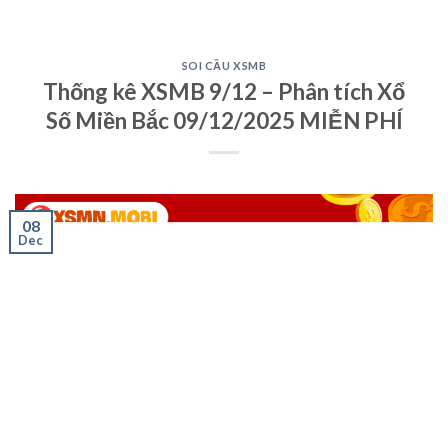
SOI CẦU XSMB
Thống kê XSMB 9/12 – Phân tích Xổ
Số Miền Bắc 09/12/2025 MIỄN PHÍ
08
Dec