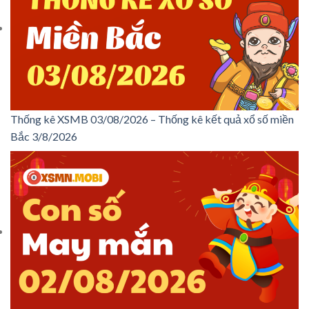
Thống kê XSMB 03/08/2026 – Thống kê kết quả xổ số miền
Bắc 3/8/2026