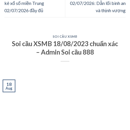
kê xổ số miền Trung
02/07/2026: Dẫn lối bình an
02/07/2026 đầy đủ
và thịnh vượng
SOI CẦU XSMB
Soi cầu XSMB 18/08/2023 chuẩn xác
– Admin Soi cầu 888
18
Aug