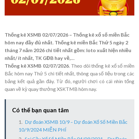
Thống kê XSMB 02/07/2026 – Thống kê xổ số miền Bắc
hôm nay đầy đủ nhất. Thống kê miền Bắc Thứ 5 ngày 2
tháng 7 năm 2026 chi tiết nhất gồm: loto xuất hiện nhiều
nhất/ ít nhất, TK GĐB hay về,…
Thống kê XSMB 02/07/2026
.
Theo dõi thống kê xổ số miền
Bắc hôm nay Thứ 5 chi tiết nhất, thông qua số liệu trong các
bảng kết quả gần đây. Từ đó, người chơi có cái nhìn tổng
quan về kỳ quay thưởng XSKTMB hôm nay.
Có thể bạn quan tâm
Dự đoán XSMB 10/9 – Dự đoán Xổ Số Miền Bắc
10/9/2024 MIỄN PHÍ
Soi Cầu Xổ Số Miền Bắc 04/09/2021 – Dự Đoán