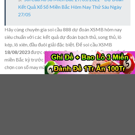
Kết Quả Xổ Số Miền Bắc Hôm Nay Thứ Sáu Ngày
27/05
Hãy cùng chuyên gia
soi cầu 888
dự đoán XSMB hôm nay
siêu chuẩn với các kết quả dự đoán bạch thủ, song thủ, lô
kép, lô xiên, đầu đuôi giải đặc biệt.
Để soi cầu XSMB
18/08/2023
được chính xác. Bạn nên xem lại kết quả xổ số
miền Bắc kỳ trước để có cơ sở so sánh và đưa ra quyết định
chọn con số may mắn, có cơ hội trúng giải cao nhất.
Chốt soi cầu XSMB
18/08/2023
KẾT QUẢ SỔ XỐ MIỀN BẮC – 17-08-2023
ĐB
79186
Nhất
32553
Nhì
79391
52920