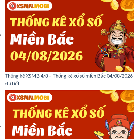
Thống kê XSMB 4/8 – Thống kê xổ số miền Bắc 04/08/2026
chi tiết