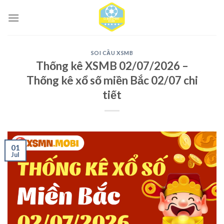
Skip
to
content
SOI CẦU XSMB
Thống kê XSMB 02/07/2026 –
Thống kê xổ số miền Bắc 02/07 chi
tiết
01
Jul