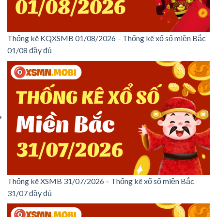
Thống kê KQXSMB 01/08/2026 – Thống kê xổ số miền Bắc
01/08 đầy đủ
Thống kê XSMB 31/07/2026 – Thống kê xổ số miền Bắc
31/07 đầy đủ