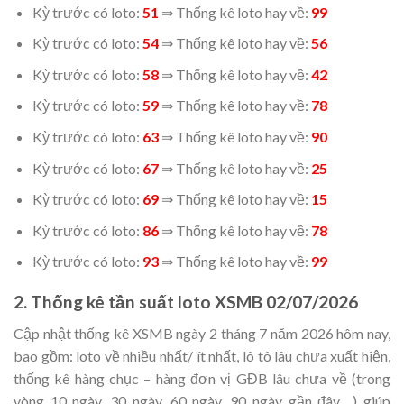
Kỳ trước có loto:
51
⇒ Thống kê loto hay về:
99
Kỳ trước có loto:
54
⇒ Thống kê loto hay về:
56
Kỳ trước có loto:
58
⇒ Thống kê loto hay về:
42
Kỳ trước có loto:
59
⇒ Thống kê loto hay về:
78
Kỳ trước có loto:
63
⇒ Thống kê loto hay về:
90
Kỳ trước có loto:
67
⇒ Thống kê loto hay về:
25
Kỳ trước có loto:
69
⇒ Thống kê loto hay về:
15
Kỳ trước có loto:
86
⇒ Thống kê loto hay về:
78
Kỳ trước có loto:
93
⇒ Thống kê loto hay về:
99
2. Thống kê tần suất loto XSMB 02/07/2026
Cập nhật thống kê XSMB ngày 2 tháng 7 năm 2026 hôm nay,
bao gồm: loto về nhiều nhất/ ít nhất, lô tô lâu chưa xuất hiện,
thống kê hàng chục – hàng đơn vị GĐB lâu chưa về (trong
vòng 10 ngày, 30 ngày, 60 ngày, 90 ngày gần đây,…) giúp