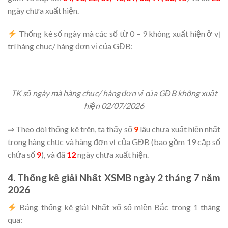
ngày chưa xuất hiện.
Thống kê số ngày mà các số từ 0 – 9 không xuất hiện ở vị
trí hàng chục/ hàng đơn vị của GĐB:
TK số ngày mà hàng chục/ hàng đơn vị của GĐB không xuất
hiện 02/07/2026
⇒ Theo dõi thống kê trên, ta thấy số
9
lâu chưa xuất hiện nhất
trong hàng chục và hàng đơn vị của GĐB (bao gồm 19 cặp số
chứa số
9
), và đã
12
ngày chưa xuất hiện.
4. Thống kê giải Nhất XSMB ngày 2 tháng 7 năm
2026
Bảng thống kê giải Nhất xổ số miền Bắc trong 1 tháng
qua: