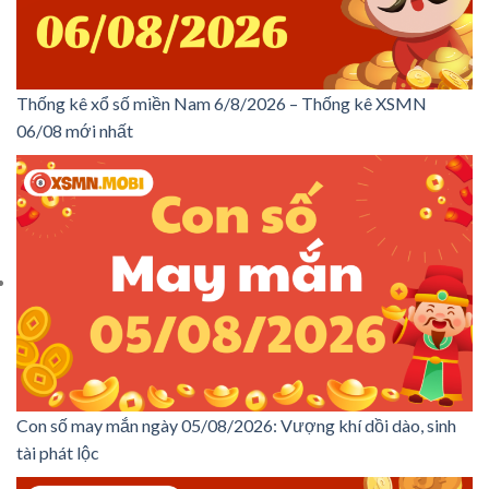
Thống kê xổ số miền Nam 6/8/2026 – Thống kê XSMN
06/08 mới nhất
Con số may mắn ngày 05/08/2026: Vượng khí dồi dào, sinh
tài phát lộc