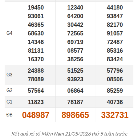
Kết quả xổ số Miền Nam 21/05/2026 thứ 5 tuần trước