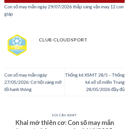
Con số may mắn ngày 29/07/2026 thắp sáng vận may 12 con
giáp
CLUB CLOUDSPORT
Con số may mắn ngày
Thống kê XSMT 28/5 – Thống
27/05/2026: Cơ hội vàng mở
kê xổ số miền Trung
lối hanh thông
28/05/2026 đầy đủ
SOI CẦU XSMT
Khai mở thiên cơ: Con số may mắn