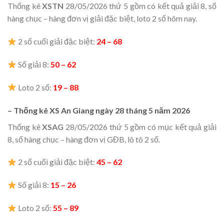
Thống kê
XSTN
28/05/2026 thứ 5 gồm có kết quả giải 8, số
hàng chục – hàng đơn vị giải đặc biệt, loto 2 số hôm nay.
2 số cuối giải đặc biệt:
24 – 68
Số giải 8:
50 – 62
Loto 2 số:
19 – 88
– Thống kê XS An Giang ngày 28 tháng 5 năm 2026
Thống kê
XSAG
28/05/2026 thứ 5 gồm có mục kết quả giải
8, số hàng chục – hàng đơn vị GĐB, lô tô 2 số.
2 số cuối giải đặc biệt:
45 – 62
Số giải 8:
15 – 26
Loto 2 số:
55 – 89