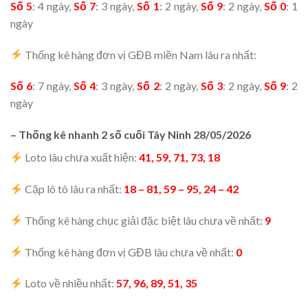
Số 5
: 4 ngày,
Số 7
: 3 ngày,
Số 1
: 2 ngày,
Số 9
: 2 ngày,
Số 0
: 1
ngày
Thống kê hàng đơn vị GĐB miền Nam lâu ra nhất:
Số 6
: 7 ngày,
Số 4
: 3 ngày,
Số 2
: 2 ngày,
Số 3
: 2 ngày,
Số 9
: 2
ngày
– Thống kê nhanh 2 số cuối Tây Ninh 28/05/2026
Loto lâu chưa xuất hiện:
41, 59, 71, 73, 18
Cặp lô tô lâu ra nhất:
18 – 81, 59 – 95, 24 – 42
Thống kê hàng chục giải đặc biệt lâu chưa về nhất:
9
Thống kê hàng đơn vị GĐB lâu chưa về nhất:
0
Loto về nhiều nhất:
57, 96, 89, 51, 35