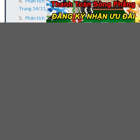
Phân tích XSMT 14/11 – Nhận định Xổ Số Miền
Trung 14/11/2025 MIỄN PHÍ
Phân tích XSMT 13/11 – Thống kê Xổ Số Miền
Trung 13/11/2025 MIỄN PHÍ
1. Điểm số tài lộc 16/4/2025: Bí mật con số may
mắn cho 12 con giáp
Trong dòng chảy bất tận của thời gian, mỗi ngày đều mang
một sắc thái riêng. Theo quan niệm Đông phương những con
số luôn ẩn chứa sức mạnh kỳ diệu. Hôm nay, chúng ta sẽ cùng
nhau vén màn bí mật về những con số may mắn, được cho là
sẽ đồng hành và hỗ trợ vận trình của 12 con giáp.
Bạn đang xem:
Khai mở thiên cơ: Con số may mắn
hợp vận hôm nay ngày 16/4/2025
Tuổi Tý 16/4/2025: Số cát tường khai mở, đón lộc vào