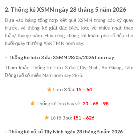
2. Thống kê XSMN ngày 28 tháng 5 năm 2026
Dựa vào bảng tổng hợp kết quả XSMN trong các kỳ quay
trước, và thống kê giải đặc biệt, loto về nhiều nhất theo
tuần/ tháng/ năm. Hãy cùng chúng tôi khám phá số liệu cho
buổi quay thưởng XSKTMN hôm nay:
– Thống kê loto 3 đài XSMN 28/05/2026 hôm nay
Tham khảo Thống kê loto 3 đài (Tây Ninh, An Giang, Lâm
Đồng) xổ số miền Nam hôm nay 28/5.
Loto 3 đài:
15 – 64
Thống kê loto hay về:
20 – 68 – 98
Lô tô 3 số:
151 – 626
– Thống kê xổ số Tây Ninh ngày 28 tháng 5 năm 2026