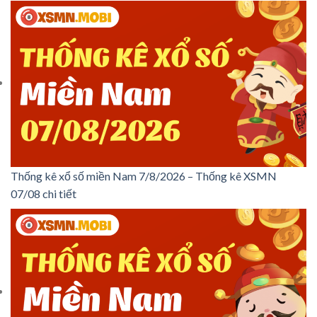
Thống kê xổ số miền Nam 7/8/2026 – Thống kê XSMN
07/08 chi tiết