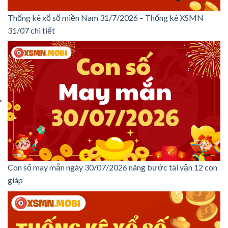
Thống kê xổ số miền Nam 31/7/2026 – Thống kê XSMN
31/07 chi tiết
Con số may mắn ngày 30/07/2026 nâng bước tài vận 12 con
giáp