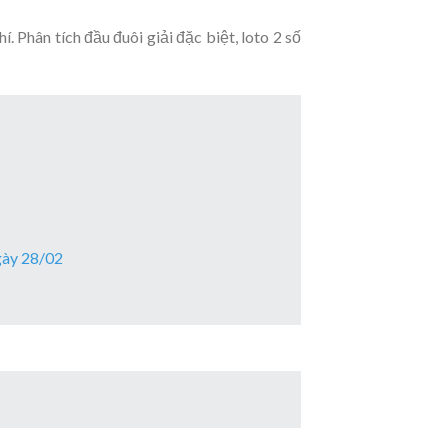
 Phân tích đầu đuôi giải đặc biệt, loto 2 số
gày 28/02