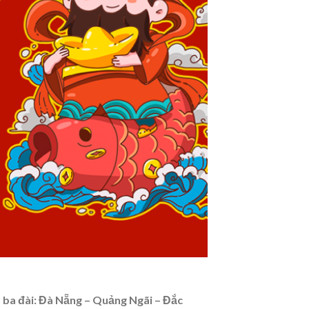
ba đài: Đà Nẵng – Quảng Ngãi – Đắc