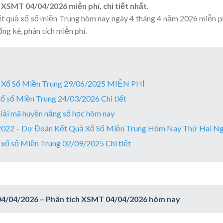
SMT 04/04/2026 miễn phí, chi tiết nhất.
ết quả xổ số miền Trung hôm nay ngày 4 tháng 4 năm 2026 miễn phí.
g kê, phân tích miễn phí.
ê Xổ Số Miền Trung 29/06/2025 MIỄN PHÍ
ổ số Miền Trung 24/03/2026 Chi tiết
Giải mã huyền năng số học hôm nay
/2022 – Dự Đoán Kết Quả Xổ Số Miền Trung Hôm Nay Thứ Hai N
xổ số Miền Trung 02/09/2025 Chi tiết
04/04/2026 – Phân tích XSMT 04/04/2026 hôm nay