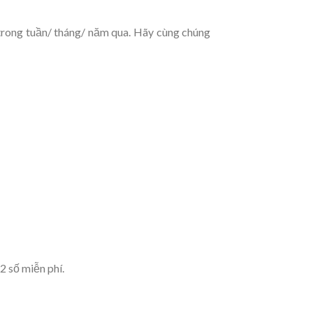
 trong tuần/ tháng/ năm qua. Hãy cùng chúng
2 số miễn phí.