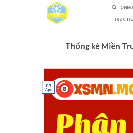
Skip
ONEB
to
content
TRỰC TIẾ
Thống kê Miền Tr
03
Apr