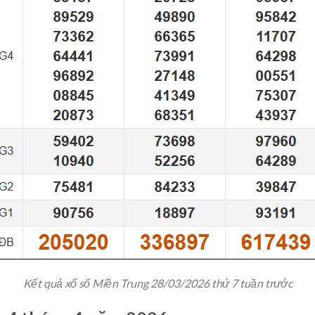
Kết quả xổ số Miền Trung 28/03/2026 thứ 7 tuần trước