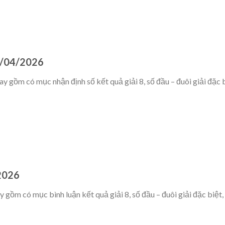
4/04/2026
m có mục nhận định số kết quả giải 8, số đầu – đuôi giải đặc biệ
2026
m có mục bình luận kết quả giải 8, số đầu – đuôi giải đặc biệt, lo