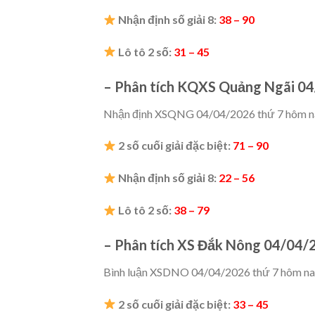
Nhận định số giải 8:
38 – 90
Lô tô 2 số:
31 – 45
– Phân tích KQXS Quảng Ngãi 0
Nhận định XSQNG 04/04/2026 thứ 7 hôm nay gồ
2 số cuối giải đặc biệt:
71 – 90
Nhận định số giải 8:
22 – 56
Lô tô 2 số:
38 – 79
– Phân tích XS Đắk Nông 04/04/
Bình luận XSDNO 04/04/2026 thứ 7 hôm nay gồ
2 số cuối giải đặc biệt:
33 – 45