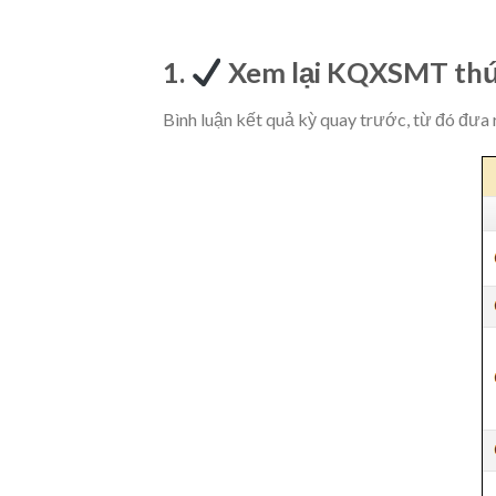
1.
Xem lại KQXSMT thứ
Bình luận kết quả kỳ quay trước, từ đó đưa