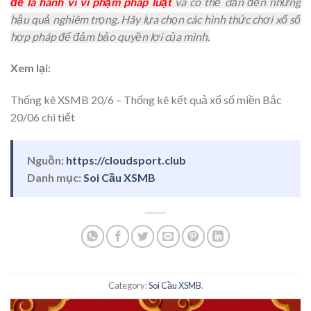
đề là hành vi vi phạm pháp luật
và có thể dẫn đến những
hậu quả nghiêm trọng. Hãy lựa chọn các hình thức chơi xổ số
hợp pháp để đảm bảo quyền lợi của mình.
Xem lại:
Thống kê XSMB 20/6 – Thống kê kết quả xổ số miền Bắc
20/06 chi tiết
Nguồn:
https://cloudsport.club
Danh mục:
Soi Cầu XSMB
Category:
Soi Cầu XSMB
.