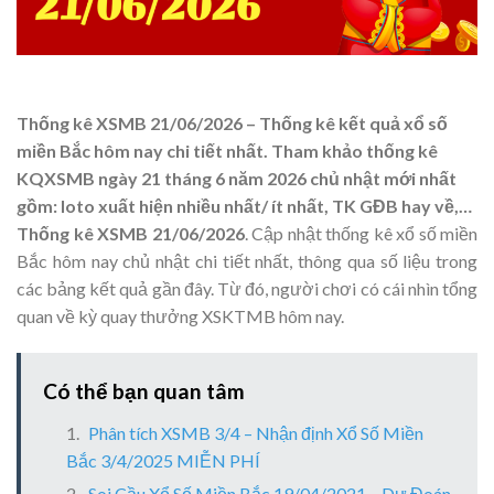
Thống kê XSMB 21/06/2026 – Thống kê kết quả xổ số
miền Bắc hôm nay chi tiết nhất. Tham khảo thống kê
KQXSMB ngày 21 tháng 6 năm 2026 chủ nhật mới nhất
gồm: loto xuất hiện nhiều nhất/ ít nhất, TK GĐB hay về,…
Thống kê XSMB 21/06/2026
.
Cập nhật thống kê xổ số miền
Bắc hôm nay chủ nhật chi tiết nhất, thông qua số liệu trong
các bảng kết quả gần đây. Từ đó, người chơi có cái nhìn tổng
quan về kỳ quay thưởng XSKTMB hôm nay.
Có thể bạn quan tâm
Phân tích XSMB 3/4 – Nhận định Xổ Số Miền
Bắc 3/4/2025 MIỄN PHÍ
Soi Cầu Xổ Số Miền Bắc 19/04/2021 – Dự Đoán