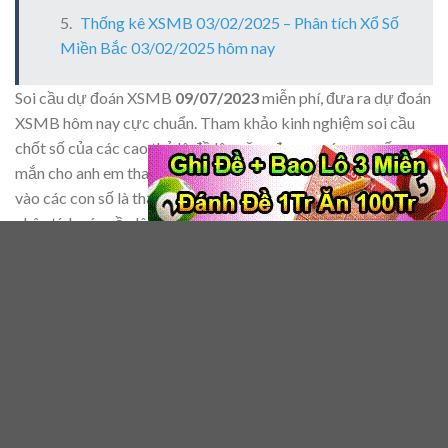
Thống kê XSMB 03/02/2025 – Phân tích Xổ Số
Miền Bắc 03/02/2025 hôm nay
Soi cầu dự đoán XSMB
09/07/2023
miễn phí, đưa ra dự đoán
XSMB hôm nay cực chuẩn. Tham khảo kinh nghiệm soi cầu
chốt số của các cao thủ lô đề lâu năm, đưa ra các con số may
mắn cho anh em tham khảo. Đến với soicau.org, anh em nhìn
vào các con số là thấy ngay tiền thưởng. Trước khi đưa ra
phân tích các cầu lô và chốt số anh em cùng xem lại
kết quả
xổ số miền Bắc
ngày hôm qua.
Soi cầu dự đoán XSMB
09/07/2023
KẾT QUẢ SỔ XỐ MIỀN BẮC – 08-07-2023
ĐB
98215
Nhất
82428
Nhì
36753
21404