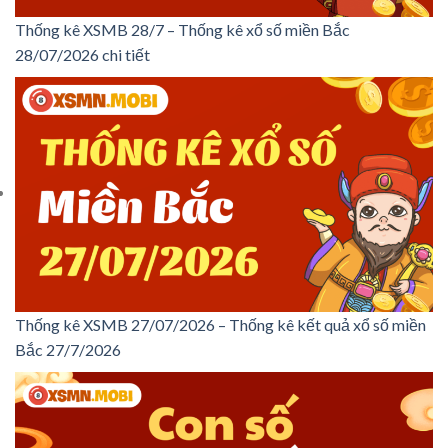
Thống kê XSMB 28/7 – Thống kê xổ số miền Bắc
28/07/2026 chi tiết
Thống kê XSMB 27/07/2026 – Thống kê kết quả xổ số miền
Bắc 27/7/2026