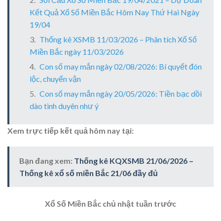
Kết Quả Xổ Số Miền Bắc Hôm Nay Thứ Hai Ngày
19/04
Thống kê XSMB 11/03/2026 – Phân tích Xổ Số
Miền Bắc ngày 11/03/2026
Con số may mắn ngày 02/08/2026: Bí quyết đón
lộc, chuyển vận
Con số may mắn ngày 20/05/2026: Tiền bạc dồi
dào tình duyên như ý
Xem trực tiếp kết quả hôm nay tại:
Bạn đang xem:
Thống kê KQXSMB 21/06/2026 –
Thống kê xổ số miền Bắc 21/06 đầy đủ
Xổ Số Miền Bắc chủ nhật tuần trước