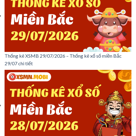
Thống kê XSMB 29/07/2026 – Thống kê xổ số miền Bắc
29/07 chi tiết