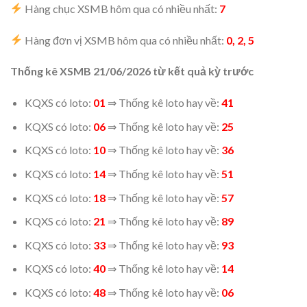
Hàng chục XSMB hôm qua có nhiều nhất:
7
Hàng đơn vị XSMB hôm qua có nhiều nhất:
0, 2, 5
Thống kê XSMB 21/06/2026 từ kết quả kỳ trước
KQXS có loto:
01
⇒ Thống kê loto hay về:
41
KQXS có loto:
06
⇒ Thống kê loto hay về:
25
KQXS có loto:
10
⇒ Thống kê loto hay về:
36
KQXS có loto:
14
⇒ Thống kê loto hay về:
51
KQXS có loto:
18
⇒ Thống kê loto hay về:
57
KQXS có loto:
21
⇒ Thống kê loto hay về:
89
KQXS có loto:
33
⇒ Thống kê loto hay về:
93
KQXS có loto:
40
⇒ Thống kê loto hay về:
14
KQXS có loto:
48
⇒ Thống kê loto hay về:
06