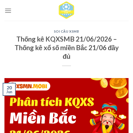
Skip
to
content
SOI CẦU XSMB
Thống kê KQXSMB 21/06/2026 –
Thống kê xổ số miền Bắc 21/06 đầy
đủ
20
Jun