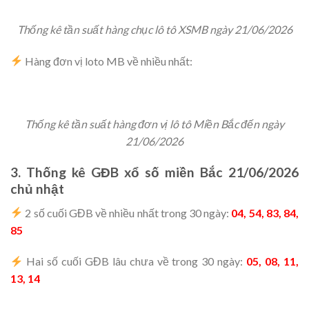
Thống kê tần suất hàng chục lô tô XSMB ngày 21/06/2026
Hàng đơn vị loto MB về nhiều nhất:
Thống kê tần suất hàng đơn vị lô tô Miền Bắc đến ngày
21/06/2026
3. Thống kê GĐB xổ số miền Bắc 21/06/2026
chủ nhật
2 số cuối GĐB về nhiều nhất trong 30 ngày:
04, 54, 83, 84,
85
Hai số cuối GĐB lâu chưa về trong 30 ngày:
05, 08, 11,
13, 14