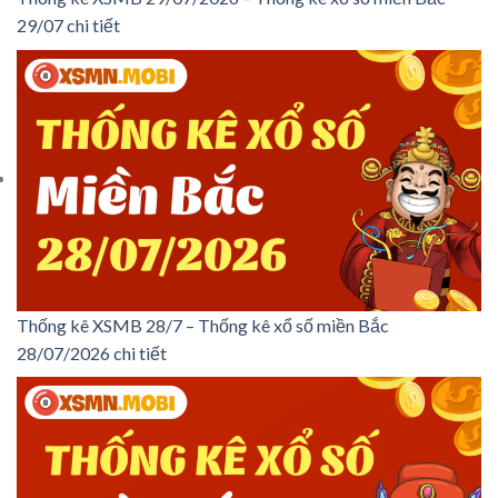
29/07 chi tiết
Thống kê XSMB 28/7 – Thống kê xổ số miền Bắc
28/07/2026 chi tiết