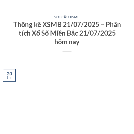
SOI CẦU XSMB
Thống kê XSMB 21/07/2025 – Phân
tích Xổ Số Miền Bắc 21/07/2025
hôm nay
20
Jul