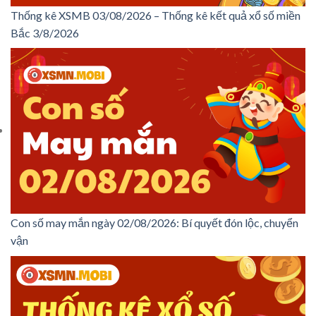
Thống kê XSMB 03/08/2026 – Thống kê kết quả xổ số miền
Bắc 3/8/2026
Con số may mắn ngày 02/08/2026: Bí quyết đón lộc, chuyển
vận