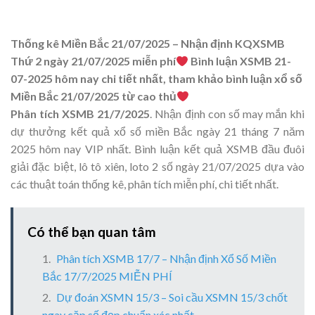
Thống kê Miền Bắc 21/07/2025 – Nhận định KQXSMB
Thứ 2 ngày 21/07/2025 miễn phí
Bình luận XSMB 21-
07-2025 hôm nay chi tiết nhất, tham khảo bình luận xổ số
Miền Bắc 21/07/2025 từ cao thủ
Phân tích XSMB 21/7/2025
.
Nhận định con số may mắn khi
dự thưởng kết quả xổ số miền Bắc ngày 21 tháng 7 năm
2025 hôm nay VIP nhất. Bình luận kết quả XSMB đầu đuôi
giải đặc biệt, lô tô xiên, loto 2 số ngày 21/07/2025 dựa vào
các thuật toán thống kê, phân tích miễn phí, chi tiết nhất.
Có thể bạn quan tâm
Phân tích XSMB 17/7 – Nhận định Xổ Số Miền
Bắc 17/7/2025 MIỄN PHÍ
Dự đoán XSMN 15/3 – Soi cầu XSMN 15/3 chốt
ngay cặp số đẹp chuẩn xác nhất.