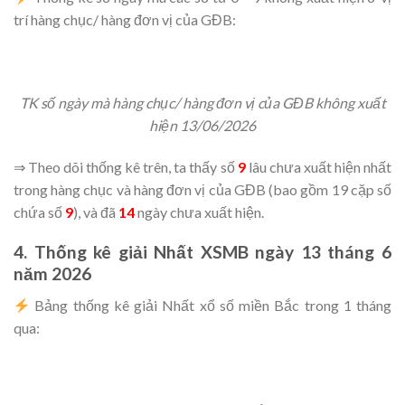
trí hàng chục/ hàng đơn vị của GĐB:
TK số ngày mà hàng chục/ hàng đơn vị của GĐB không xuất
hiện 13/06/2026
⇒ Theo dõi thống kê trên, ta thấy số
9
lâu chưa xuất hiện nhất
trong hàng chục và hàng đơn vị của GĐB (bao gồm 19 cặp số
chứa số
9
), và đã
14
ngày chưa xuất hiện.
4. Thống kê giải Nhất XSMB ngày 13 tháng 6
năm 2026
Bảng thống kê giải Nhất xổ số miền Bắc trong 1 tháng
qua: