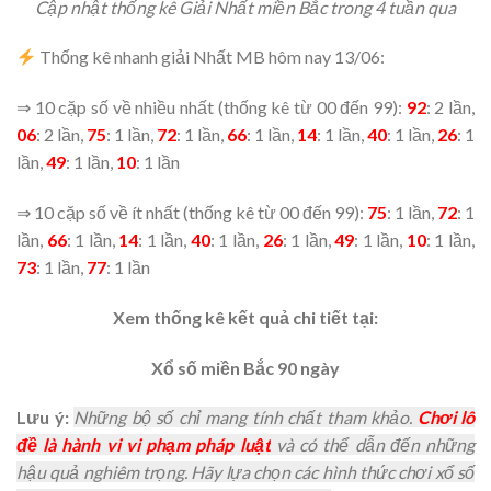
Cập nhật thống kê Giải Nhất miền Bắc trong 4 tuần qua
Thống kê nhanh giải Nhất MB hôm nay 13/06:
⇒ 10 cặp số về nhiều nhất (thống kê từ 00 đến 99):
92
: 2 lần,
06
: 2 lần,
75
: 1 lần,
72
: 1 lần,
66
: 1 lần,
14
: 1 lần,
40
: 1 lần,
26
: 1
lần,
49
: 1 lần,
10
: 1 lần
⇒ 10 cặp số về ít nhất (thống kê từ 00 đến 99):
75
: 1 lần,
72
: 1
lần,
66
: 1 lần,
14
: 1 lần,
40
: 1 lần,
26
: 1 lần,
49
: 1 lần,
10
: 1 lần,
73
: 1 lần,
77
: 1 lần
Xem thống kê kết quả chi tiết tại:
Xổ số miền Bắc 90 ngày
Lưu ý:
Những bộ số chỉ mang tính chất tham khảo.
Chơi lô
đề là hành vi vi phạm pháp luật
và có thể dẫn đến những
hậu quả nghiêm trọng. Hãy lựa chọn các hình thức chơi xổ số