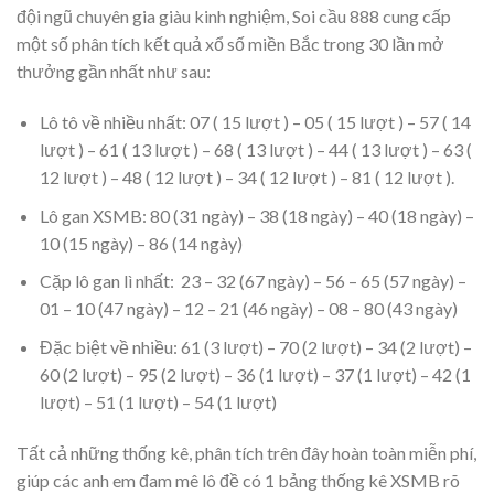
đội ngũ chuyên gia giàu kinh nghiệm, Soi cầu 888 cung cấp
một số phân tích kết quả xổ số miền Bắc trong 30 lần mở
thưởng gần nhất như sau:
Lô tô về nhiều nhất: 07 ( 15 lượt ) – 05 ( 15 lượt ) – 57 ( 14
lượt ) – 61 ( 13 lượt ) – 68 ( 13 lượt ) – 44 ( 13 lượt ) – 63 (
12 lượt ) – 48 ( 12 lượt ) – 34 ( 12 lượt ) – 81 ( 12 lượt ).
Lô gan XSMB: 80 (31 ngày) – 38 (18 ngày) – 40 (18 ngày) –
10 (15 ngày) – 86 (14 ngày)
Cặp lô gan lì nhất: 23 – 32 (67 ngày) – 56 – 65 (57 ngày) –
01 – 10 (47 ngày) – 12 – 21 (46 ngày) – 08 – 80 (43 ngày)
Đặc biệt về nhiều: 61 (3 lượt) – 70 (2 lượt) – 34 (2 lượt) –
60 (2 lượt) – 95 (2 lượt) – 36 (1 lượt) – 37 (1 lượt) – 42 (1
lượt) – 51 (1 lượt) – 54 (1 lượt)
Tất cả những thống kê, phân tích trên đây hoàn toàn miễn phí,
giúp các anh em đam mê lô đề có 1 bảng
thống kê XSMB
rõ