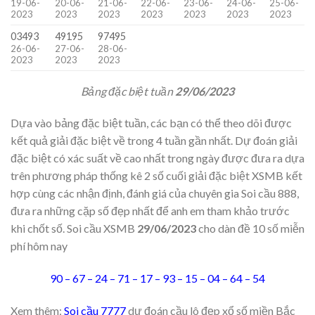
19-06-
20-06-
21-06-
22-06-
23-06-
24-06-
25-06-
2023
2023
2023
2023
2023
2023
2023
034
93
491
95
974
95
26-06-
27-06-
28-06-
2023
2023
2023
Bảng đặc biệt tuần
29/06/2023
Dựa vào
bảng đặc biệt tuần
, các bạn có thể theo dõi được
kết quả giải đặc biệt về trong 4 tuần gần nhất. Dự đoán giải
đặc biệt có xác suất về cao nhất trong ngày được đưa ra dựa
trên phương pháp thống kê 2 số cuối giải đặc biệt XSMB kết
hợp cùng các nhận định, đánh giá của chuyên gia Soi cầu 888,
đưa ra những cặp số đẹp nhất để anh em tham khảo trước
khi chốt số.
Soi cầu XSMB
29/06/2023
cho dàn đề 10 số miễn
phí hôm nay
90 – 67 – 24 – 71 – 17 – 93 – 15 – 04 – 64 – 54
Xem thêm:
Soi cầu 7777
dự đoán cầu lô đẹp xổ số miền Bắc