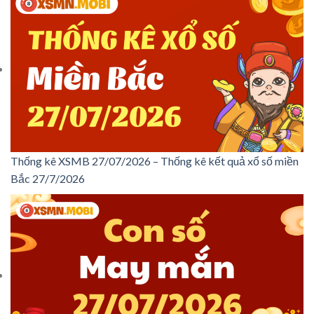
Thống kê XSMB 27/07/2026 – Thống kê kết quả xổ số miền
Bắc 27/7/2026