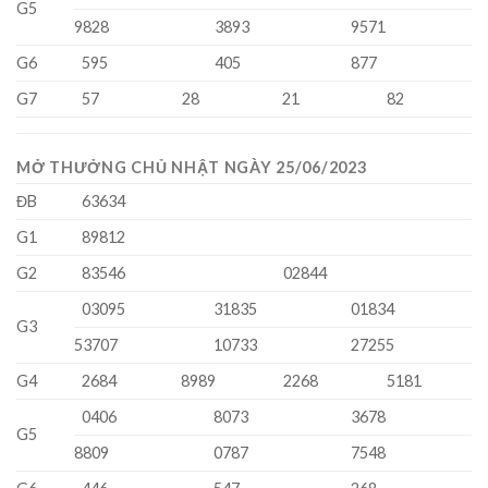
G5
9828
3893
9571
G6
595
405
877
G7
57
28
21
82
MỞ THƯỞNG CHỦ NHẬT NGÀY 25/06/2023
ĐB
63634
G1
89812
G2
83546
02844
03
0
95
31835
01834
G3
53707
10733
27255
G4
26
84
8989
2268
5181
0406
8073
3
678
G5
8809
0787
75
48