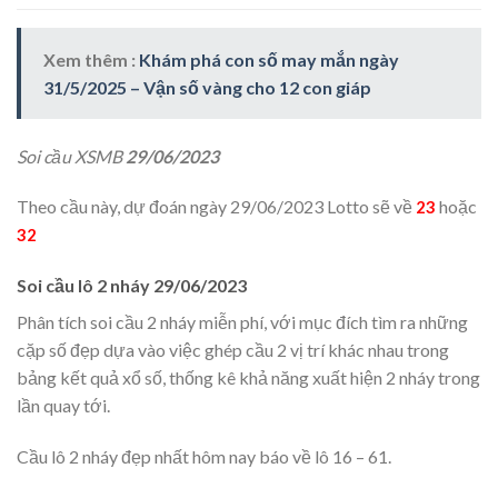
Xem thêm :
Khám phá con số may mắn ngày
31/5/2025 – Vận số vàng cho 12 con giáp
Soi cầu XSMB
29/06/2023
Theo cầu này, dự đoán ngày 29/06/2023 Lotto sẽ về
hoặc
23
32
Soi cầu lô 2 nháy
29/06/2023
Phân tích soi cầu 2 nháy miễn phí, với mục đích tìm ra những
cặp số đẹp dựa vào việc ghép cầu 2 vị trí khác nhau trong
bảng kết quả xổ số, thống kê khả năng xuất hiện 2 nháy trong
lần quay tới.
Cầu lô 2 nháy đẹp nhất hôm nay báo về lô 16 – 61.