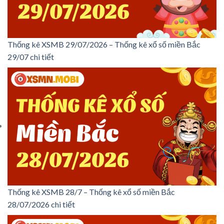
Thống kê XSMB 29/07/2026 – Thống kê xổ số miền Bắc
29/07 chi tiết
Thống kê XSMB 28/7 – Thống kê xổ số miền Bắc
28/07/2026 chi tiết