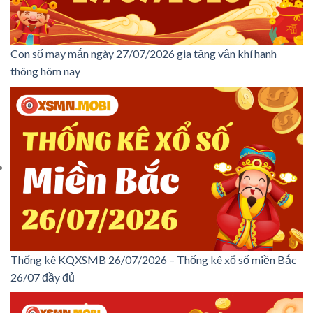
Con số may mắn ngày 27/07/2026 gia tăng vận khí hanh
thông hôm nay
Thống kê KQXSMB 26/07/2026 – Thống kê xổ số miền Bắc
26/07 đầy đủ