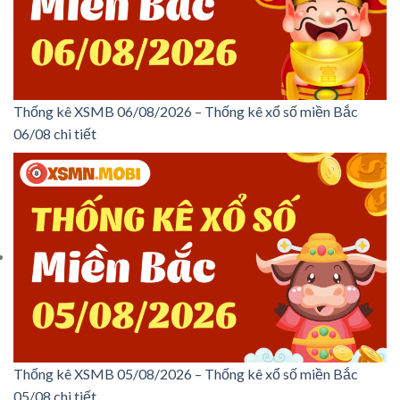
Thống kê XSMB 06/08/2026 – Thống kê xổ số miền Bắc
06/08 chi tiết
Thống kê XSMB 05/08/2026 – Thống kê xổ số miền Bắc
05/08 chi tiết