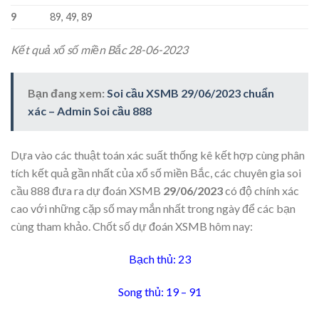
9
89, 49, 89
Kết quả xổ số miền Bắc
28-06-2023
Bạn đang xem:
Soi cầu XSMB 29/06/2023 chuẩn
xác – Admin Soi cầu 888
Dựa vào các thuật toán xác suất thống kê kết hợp cùng phân
tích kết quả gần nhất của xổ số miền Bắc, các chuyên gia soi
cầu 888 đưa ra dự đoán XSMB
29/06/2023
có độ chính xác
cao với những cặp số may mắn nhất trong ngày để các bạn
cùng tham khảo.
Chốt số dự đoán XSMB hôm nay:
Bạch thủ: 23
Song thủ: 19 – 91