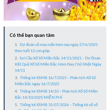
Có thể bạn quan tâm
Dự đoán số may mắn hôm nay ngày 27/6/2025
theo tuổi 12 con giáp
Soi Cầu Xổ Số Miền Bắc 14/11/2021 – Dự Đoán
Kết Quả Xổ Số Miền Bắc Hôm Nay Chủ Nhật Ngày
14/11
Thống kê XSMB 16/7/2025 – Phân tích Xổ Số
Miền Bắc ngày 16/7/2025
Thống kê XSMB 14/10 – Phân tích Xổ Số Miền
Bắc 14/10/2025 MIỄN PHÍ
Thống kê XSMB 31/07/2026 – Thống kê xổ số