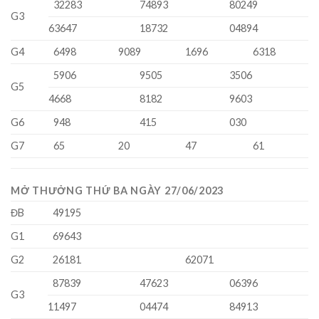
32
2
83
74893
80249
G3
63647
18732
04894
G4
6498
9089
1696
6318
5906
9505
3
506
G5
46
68
8182
9603
G6
948
415
030
G7
65
20
47
61
MỞ THƯỞNG THỨ BA NGÀY 27/06/2023
ĐB
49195
G1
69643
G2
26181
62071
87
8
39
47623
06396
G3
11497
04474
84913