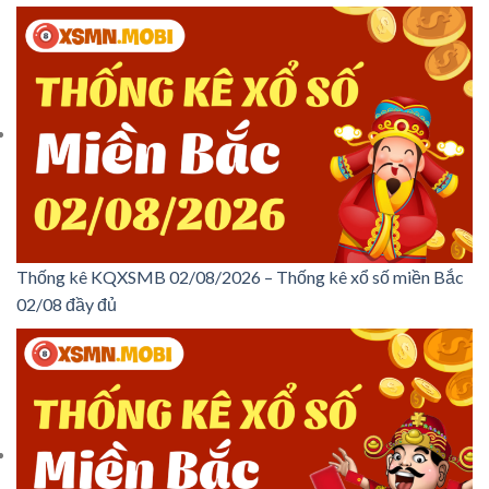
Thống kê KQXSMB 02/08/2026 – Thống kê xổ số miền Bắc
02/08 đầy đủ