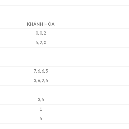
KHÁNH HÒA
0, 0, 2
5, 2, 0
7, 6, 6, 5
3, 6, 2, 5
3, 5
1
5