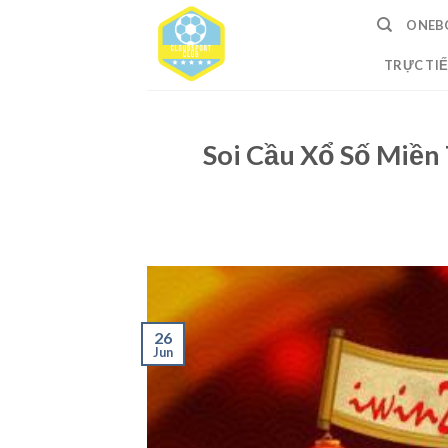
Skip
ONEB
to
content
TRỰC TIẾ
Soi Cầu Xổ Số Miền
26
Jun