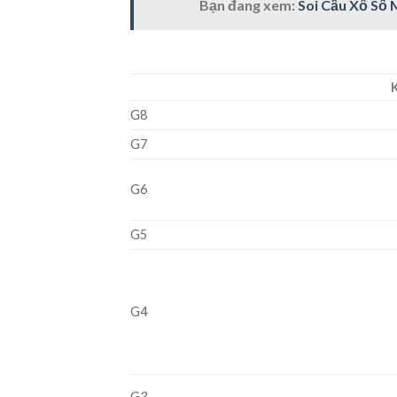
Bạn đang xem:
Soi Cầu Xổ Số
G8
G7
G6
G5
G4
G3