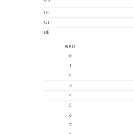
G2
G1
ĐB
ĐẦU
0
1
2
3
4
5
6
7