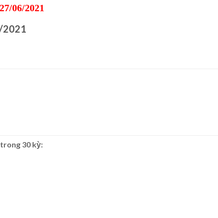
27/06/2021
6/2021
trong 30 kỳ: