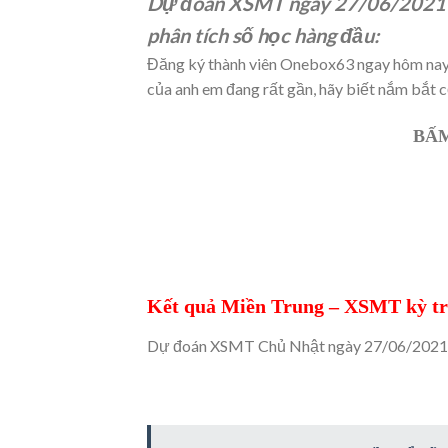
Dự đoán XSMT ngày 27/06/2021 ch
phân tích số học hàng đầu:
Đăng ký thành viên Onebox63 ngay hôm nay đ
của anh em đang rất gần, hãy biết nắm bắt 
BẤM
Kết quả Miền Trung – XSMT kỳ t
Dự đoán XSMT Chủ Nhật ngày 27/06/2021 đượ