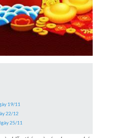
gày 19/11
ày 22/12
Ngày 25/11