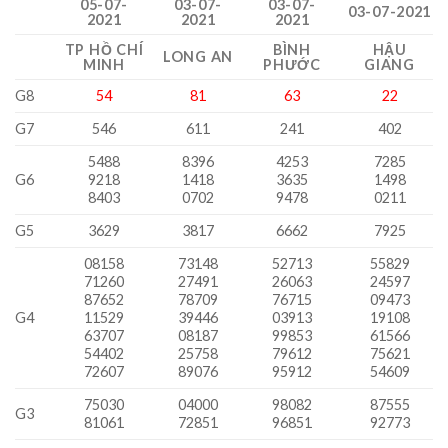
05-07-
03-07-
03-07-
03-07-2021
2021
2021
2021
TP HỒ CHÍ
BÌNH
HẬU
LONG AN
MINH
PHƯỚC
GIANG
G8
54
81
63
22
G7
546
611
241
402
5488
8396
4253
7285
G6
9218
1418
3635
1498
8403
0702
9478
0211
G5
3629
3817
6662
7925
08158
73148
52713
55829
71260
27491
26063
24597
87652
78709
76715
09473
G4
11529
39446
03913
19108
63707
08187
99853
61566
54402
25758
79612
75621
72607
89076
95912
54609
75030
04000
98082
87555
G3
81061
72851
96851
92773