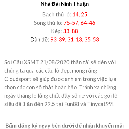
Nhà Đài Ninh Thuận
Bạch thủ lô:
14, 25
Song thủ lô:
75-57, 64-46
Kép:
33, 88
Dàn đề:
93-39, 31-13, 35-53
Soi Cầu XSMT 21/08/2020 thần tài sẽ đến với
chúng ta qua các cầu lô đẹp, mong rằng
Cloudsport sẽ giúp được anh em trong việc lựa
chọn các con số thật hoàn hảo. Tránh xa những
ngày tháng lo lắng chất đầy sổ nợ với các gói lô
siêu đã 1 ăn đến 99,5 tại Fun88 và Tinycat99!
Bấm đăng ký ngay bên dưới để nhận khuyến mãi