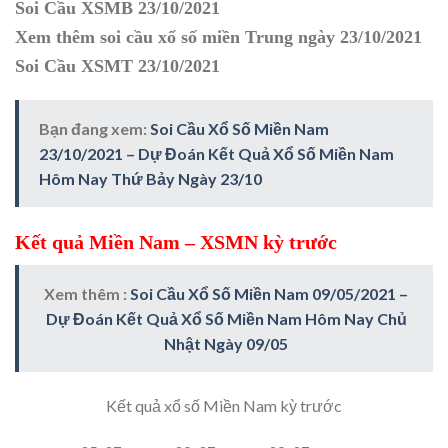
Soi Cầu XSMB 23/10/2021
Xem thêm soi cầu xổ số miền Trung ngày 23/10/2021
Soi Cầu XSMT 23/10/2021
Bạn đang xem:
Soi Cầu Xổ Số Miền Nam
23/10/2021 – Dự Đoán Kết Quả Xổ Số Miền Nam
Hôm Nay Thứ Bảy Ngày 23/10
Kết quả Miền Nam – XSMN kỳ trước
Xem thêm :
Soi Cầu Xổ Số Miền Nam 09/05/2021 –
Dự Đoán Kết Quả Xổ Số Miền Nam Hôm Nay Chủ
Nhật Ngày 09/05
Kết quả xổ số Miền Nam kỳ trước