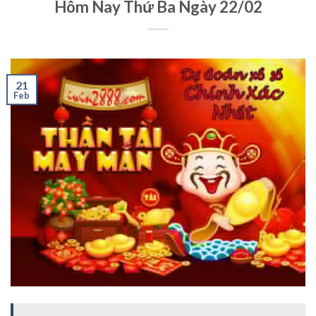
Hôm Nay Thứ Ba Ngày 22/02
21
Feb