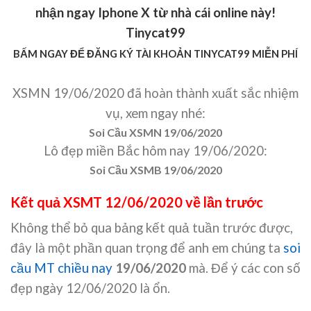
nhận ngay Iphone X từ nhà cái online này!
Tinycat99
BẤM NGAY ĐỂ ĐĂNG KÝ TÀI KHOẢN TINYCAT99 MIỄN PHÍ
XSMN 19/06/2020 đã hoàn thành xuất sắc nhiệm
vụ, xem ngay nhé:
Soi Cầu XSMN 19/06/2020
Lô đẹp miền Bắc hôm nay 19/06/2020:
Soi Cầu XSMB 19/06/2020
Kết quả XSMT 12/06/2020 về lần trước
Không thể bỏ qua bảng kết quả tuần trước được,
đây là một phần quan trọng để anh em chúng ta
soi
cầu MT chiều nay
19/06/2020
mà. Để ý các con số
đẹp ngày 12/06/2020 là ổn.