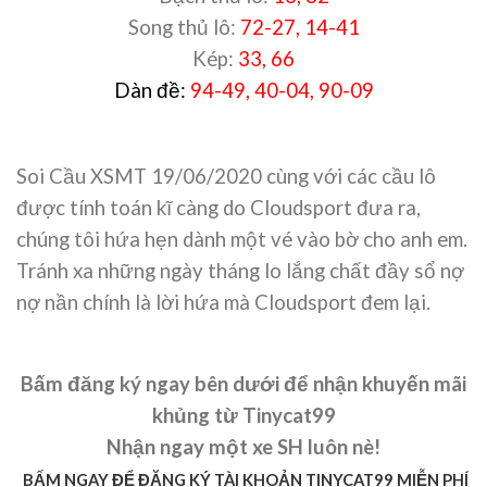
Song thủ lô:
72-27, 14-41
Kép:
33, 66
Dàn đề:
94-49, 40-04, 90-09
Soi Cầu XSMT 19/06/2020 cùng với các cầu lô
được tính toán kĩ càng do Cloudsport đưa ra,
chúng tôi hứa hẹn dành một vé vào bờ cho anh em.
Tránh xa những ngày tháng lo lắng chất đầy sổ nợ
nợ nần chính là lời hứa mà Cloudsport đem lại.
Bấm đăng ký ngay bên dưới để nhận khuyến mãi
khủng từ Tinycat99
Nhận ngay một xe SH luôn nè!
BẤM NGAY ĐỂ ĐĂNG KÝ TÀI KHOẢN TINYCAT99 MIỄN PHÍ