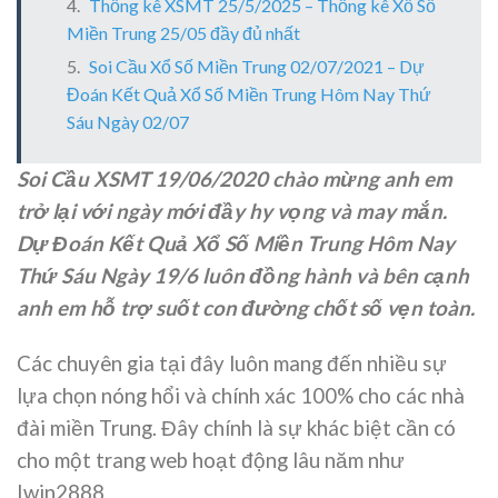
Thống kê XSMT 25/5/2025 – Thống kê Xổ Số
Miền Trung 25/05 đầy đủ nhất
Soi Cầu Xổ Số Miền Trung 02/07/2021 – Dự
Đoán Kết Quả Xổ Số Miền Trung Hôm Nay Thứ
Sáu Ngày 02/07
Soi Cầu XSMT 19/06/2020 chào mừng anh em
trở lại với ngày mới đầy hy vọng và may mắn.
Dự Đoán Kết Quả Xổ Số Miền Trung Hôm Nay
Thứ Sáu Ngày 19/6 luôn đồng hành và bên cạnh
anh em hỗ trợ suốt con đường chốt số vẹn toàn.
Các chuyên gia tại đây luôn mang đến nhiều sự
lựa chọn nóng hổi và chính xác 100% cho các nhà
đài miền Trung. Đây chính là sự khác biệt cần có
cho một trang web hoạt động lâu năm như
Iwin2888.