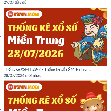
29/07 đầy đủ
Thống kê XSMT 28/7 – Thống kê xổ số Miền Trung
28/07/2026 mới nhất