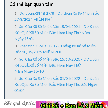
Có thể bạn quan tâm
Dự đoán XSMB 27/8 – Dự đoán Xổ Số Miền Bắc
27/8/2024 MIỄN PHÍ
Soi Cầu Xổ Số Miền Bắc 15/04/2021 – Dự Đoán
Kết Quả Xổ Số Miền Bắc Hôm Nay Thứ Năm
Ngày 15/04
Phân tích XSMB 10/05 – Thống kê Xổ Số Miền
Bắc 10/05/2025 MIỄN PHÍ
Soi Cầu Xổ Số Miền Bắc 15/10/2020 – Dự Đoán
Kết Quả Xổ Số Miền Bắc Hôm Nay Thứ
Năm Ngày 15/10
Soi Cầu Xổ Số Miền Bắc 01/04/2022 – Dự Đoán
Kết Quả Xổ Số Miền Bắc Hôm Nay Thứ Sáu Ngày
01/04
Kết quả dự đoán XSMB ngày 22/02/2022 thứ