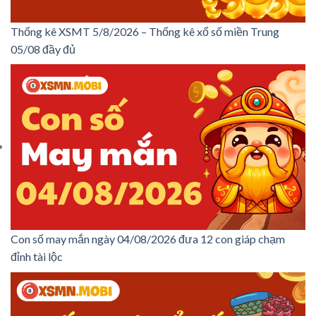
Thống kê XSMT 5/8/2026 – Thống kê xổ số miền Trung
05/08 đầy đủ
Con số may mắn ngày 04/08/2026 đưa 12 con giáp chạm
đỉnh tài lộc