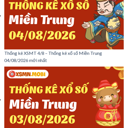
Thống kê XSMT 4/8 – Thống kê xổ số Miền Trung
04/08/2026 mới nhất