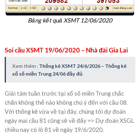
Bảng kết quả XSMT 12/06/2020
Soi cầu XSMT 19/06/2020 – Nhà đài Gia Lai
Xem thêm :
Thống kê XSMT 24/6/2026 – Thống kê
xổ số miền Trung 24/06 đầy đủ
Giải tám tuần trước tại xổ số miền Trung chắc
chắn không thể nào không chú ý đến với cầu 08.
Với thống kê vừa về tại đây, chúng tôi dự đoán
ngày mai cầu 81 cũng sẽ về đấy => Dự đoán XSGL
chiều nay có lô 81 về ngày 19/6/2020.