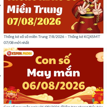
Thống kê xổ số miền Trung 7/8/2026 – Thống kê KQXSMT
07/08 mới nhất
Con số may mắn ngày 06/08/2026: Điểm tựa phong thủy hóa