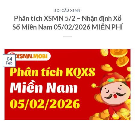
SOI CẦU XSMN
Phân tích XSMN 5/2 – Nhận định Xổ
Số Miền Nam 05/02/2026 MIỄN PHÍ
04
Feb