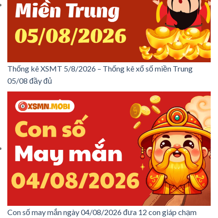
Thống kê XSMT 5/8/2026 – Thống kê xổ số miền Trung
05/08 đầy đủ
Con số may mắn ngày 04/08/2026 đưa 12 con giáp chạm