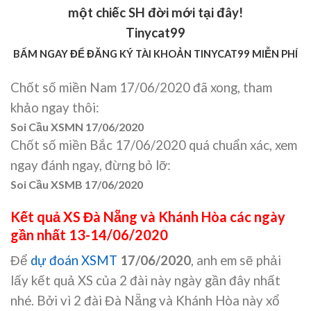
một chiếc SH đời mới tại đây!
Tinycat99
BẤM NGAY ĐỂ ĐĂNG KÝ TÀI KHOẢN TINYCAT99 MIỄN PHÍ
Chốt số miền Nam 17/06/2020 đã xong, tham
khảo ngay thôi:
Soi Cầu XSMN 17/06/2020
Chốt số miền Bắc 17/06/2020 quá chuẩn xác, xem
ngay đánh ngay, đừng bỏ lỡ:
Soi Cầu XSMB 17/06/2020
Kết quả XS Đà Nẵng và Khánh Hòa các ngày
gần nhất 13-14/06/2020
Để
dự đoán XSMT
17/06/2020
, anh em sẽ phải
lấy kết quả XS của 2 đài này ngày gần đây nhất
nhé. Bởi vì 2 đài Đà Nẵng và Khánh Hòa này xổ