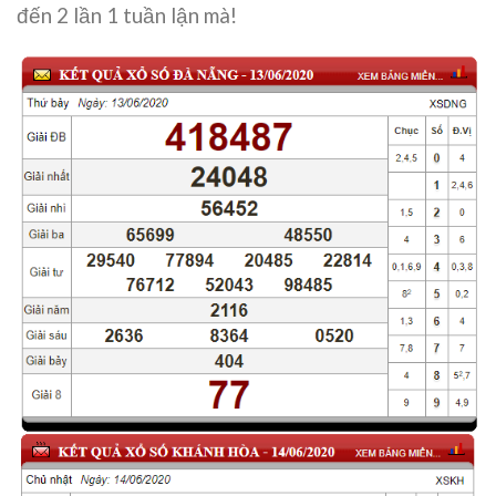
đến 2 lần 1 tuần lận mà!