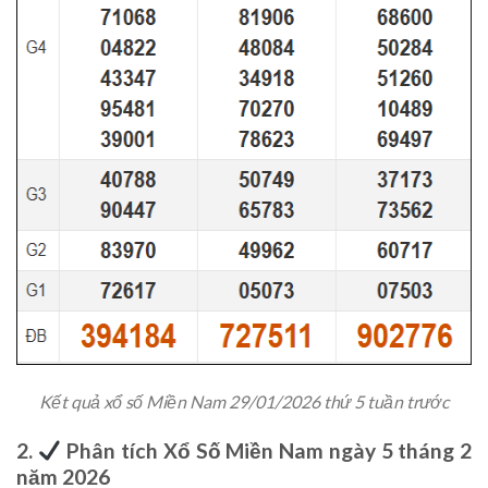
Kết quả xổ số Miền Nam 29/01/2026 thứ 5 tuần trước
2.
Phân tích Xổ Số Miền Nam ngày 5 tháng 2
năm 2026