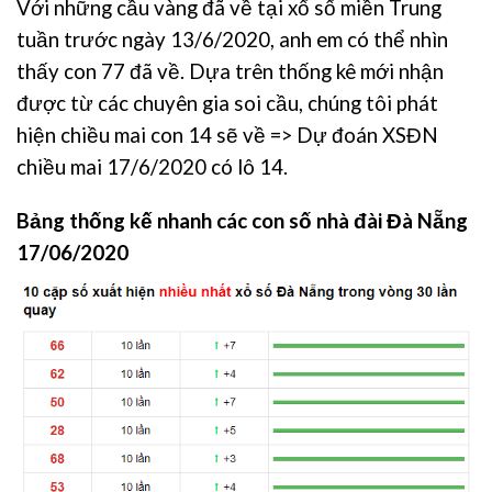
Với những cầu vàng đã về tại xổ số miền Trung
tuần trước ngày 13/6/2020, anh em có thể nhìn
thấy con 77 đã về. Dựa trên thống kê mới nhận
được từ các chuyên gia soi cầu, chúng tôi phát
hiện chiều mai con 14 sẽ về => Dự đoán XSĐN
chiều mai 17/6/2020 có lô 14.
Bảng thống kế nhanh các con số nhà đài Đà Nẵng
17/06/2020