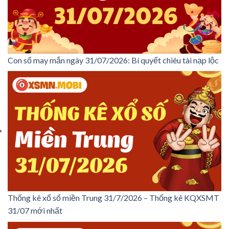
Con số may mắn ngày 31/07/2026: Bí quyết chiêu tài nạp lộc
Thống kê xổ số miền Trung 31/7/2026 – Thống kê KQXSMT
31/07 mới nhất