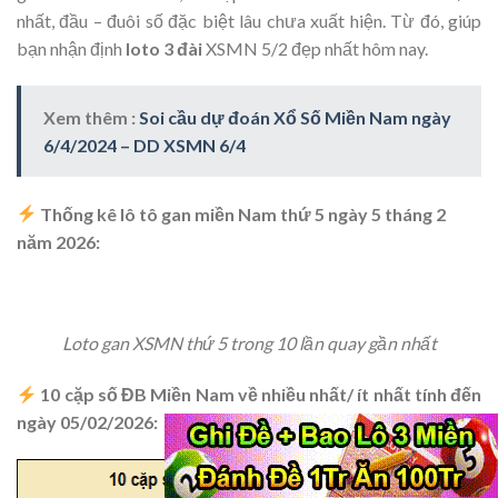
nhất, đầu – đuôi số đặc biệt lâu chưa xuất hiện. Từ đó, giúp
bạn nhận định
loto 3 đài
XSMN 5/2 đẹp nhất hôm nay.
Xem thêm :
Soi cầu dự đoán Xổ Số Miền Nam ngày
6/4/2024 – DD XSMN 6/4
Thống kê lô tô gan miền Nam thứ 5 ngày 5 tháng 2
năm 2026:
Loto gan XSMN thứ 5 trong 10 lần quay gần nhất
10 cặp số ĐB Miền Nam về nhiều nhất/ ít nhất tính đến
ngày 05/02/2026: