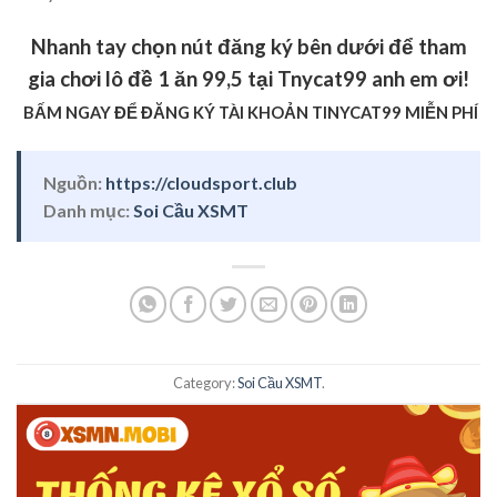
Nhanh tay chọn nút đăng ký bên dưới để tham
gia chơi lô đề 1 ăn 99,5 tại Tnycat99 anh em ơi!
BẤM NGAY ĐỂ ĐĂNG KÝ TÀI KHOẢN TINYCAT99 MIỄN PHÍ
Nguồn:
https://cloudsport.club
Danh mục:
Soi Cầu XSMT
Category:
Soi Cầu XSMT
.