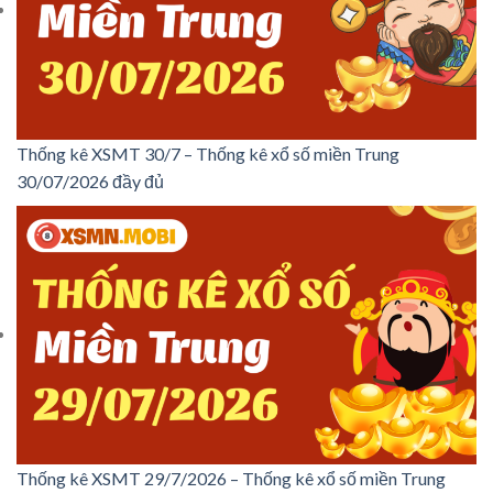
Thống kê XSMT 30/7 – Thống kê xổ số miền Trung
30/07/2026 đầy đủ
Thống kê XSMT 29/7/2026 – Thống kê xổ số miền Trung