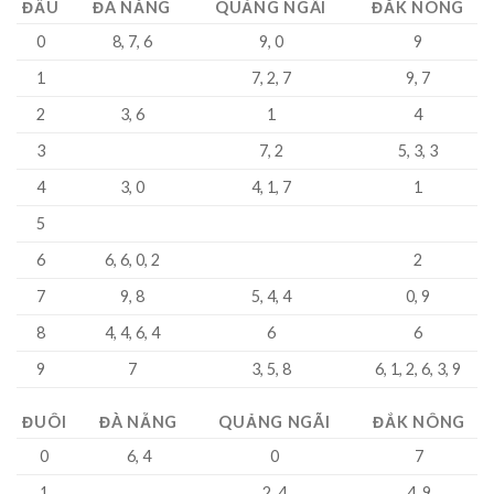
ĐẦU
ĐÀ NẴNG
QUẢNG NGÃI
ĐẮK NÔNG
0
8, 7, 6
9, 0
9
1
7, 2, 7
9, 7
2
3, 6
1
4
3
7, 2
5, 3, 3
4
3, 0
4, 1, 7
1
5
6
6, 6, 0, 2
2
7
9, 8
5, 4, 4
0, 9
8
4, 4, 6, 4
6
6
9
7
3, 5, 8
6, 1, 2, 6, 3, 9
ĐUÔI
ĐÀ NẴNG
QUẢNG NGÃI
ĐẮK NÔNG
0
6, 4
0
7
1
2, 4
4, 9