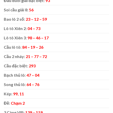
Đầu đuôi giải đặc biệt:
93
Soi cầu giải 8:
56
Bao lô 2 số:
23 – 12 – 59
Lô tô Xiên 2:
04 – 73
Lô tô Xiên 3:
98 – 46 – 17
Cầu lô tô:
84 – 19 – 26
Cầu 2 nháy:
21 – 77 – 72
Cầu đặc biệt:
293
Bạch thủ lô:
47 – 04
Song thủ lô:
64 – 76
Kép:
99, 11
Đề:
Chạm 2
3 Càng VIP:
139 – 119