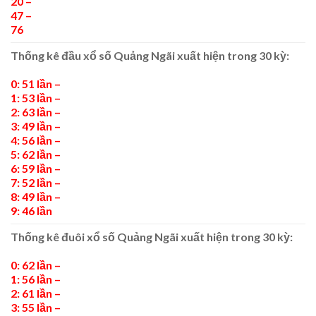
20 –
47 –
76
Thống kê đầu xổ số Quảng Ngãi xuất hiện trong 30 kỳ:
0: 51 lần –
1: 53 lần –
2: 63 lần –
3: 49 lần –
4: 56 lần –
5: 62 lần –
6: 59 lần –
7: 52 lần –
8: 49 lần –
9: 46 lần
Thống kê đuôi xổ số Quảng Ngãi xuất hiện trong 30 kỳ:
0: 62 lần –
1: 56 lần –
2: 61 lần –
3: 55 lần –