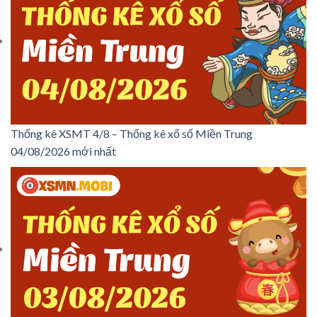
Thống kê XSMT 4/8 – Thống kê xổ số Miền Trung
04/08/2026 mới nhất