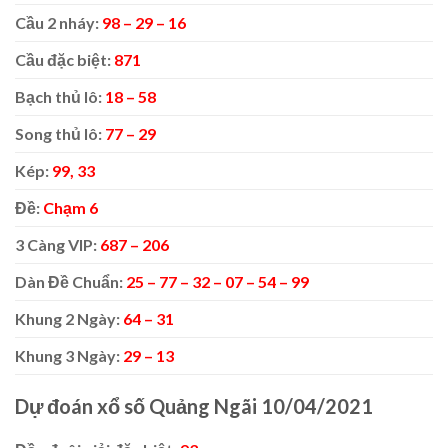
Cầu 2 nháy:
98 – 29 – 16
Cầu đặc biệt:
871
Bạch thủ lô:
18 – 58
Song thủ lô:
77 – 29
Kép:
99, 33
Đề:
Chạm 6
3 Càng VIP:
687 – 206
Dàn Đề Chuẩn:
25 – 77 – 32 – 07 – 54 – 99
Khung 2 Ngày:
64 – 31
Khung 3 Ngày:
29 – 13
Dự đoán xổ số Quảng Ngãi 10/04/2021