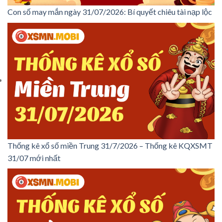
Con số may mắn ngày 31/07/2026: Bí quyết chiêu tài nạp lộc
Thống kê xổ số miền Trung 31/7/2026 – Thống kê KQXSMT
31/07 mới nhất