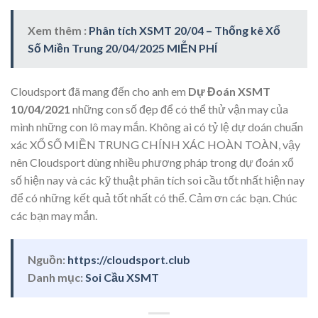
Xem thêm :
Phân tích XSMT 20/04 – Thống kê Xổ
Số Miền Trung 20/04/2025 MIỄN PHÍ
Cloudsport đã mang đến cho anh em
Dự Đoán XSMT
10/04/2021
những con số đẹp để có thể thử vận may của
mình những con lô may mắn. Không ai có tỷ lệ dự doán chuẩn
xác XỔ SỐ MIỀN TRUNG CHÍNH XÁC HOÀN TOÀN, vậy
nên Cloudsport dùng nhiều phương pháp trong dự đoán xổ
số hiện nay và các kỹ thuật phân tích soi cầu tốt nhất hiện nay
để có những kết quả tốt nhất có thể. Cảm ơn các bạn. Chúc
các bạn may mắn.
Nguồn:
https://cloudsport.club
Danh mục:
Soi Cầu XSMT