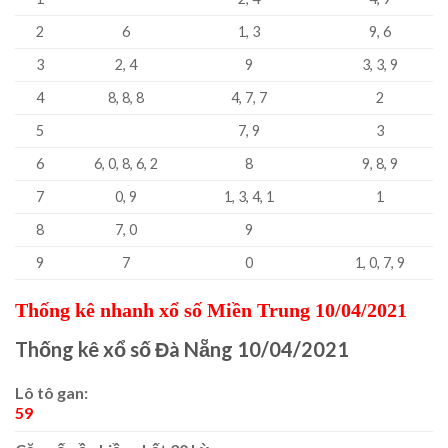
2
6
1, 3
9, 6
3
2, 4
9
3, 3, 9
4
8, 8, 8
4, 7, 7
2
5
7, 9
3
6
6, 0, 8, 6, 2
8
9, 8, 9
7
0, 9
1, 3, 4, 1
1
8
7, 0
9
9
7
0
1, 0, 7, 9
Thống kê nhanh xổ số Miền Trung 10/04/2021
Thống kê xổ số Đà Nẵng 10/04/2021
Lô tô gan:
59