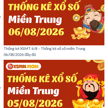
Thống kê XSMT 6/8 – Thống kê xổ số miền Trung
06/08/2026 đầy đủ