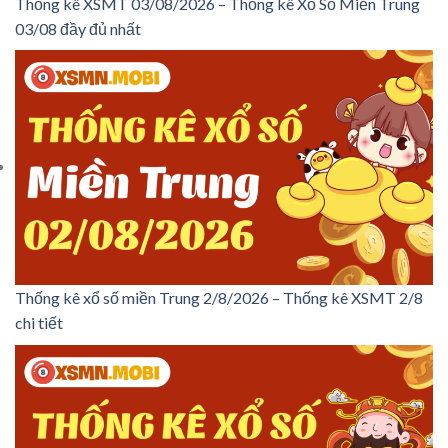
Thống kê XSMT 03/08/2026 – Thống kê Xổ Số Miền Trung
03/08 đầy đủ nhất
Thống kê xổ số miền Trung 2/8/2026 – Thống kê XSMT 2/8
chi tiết