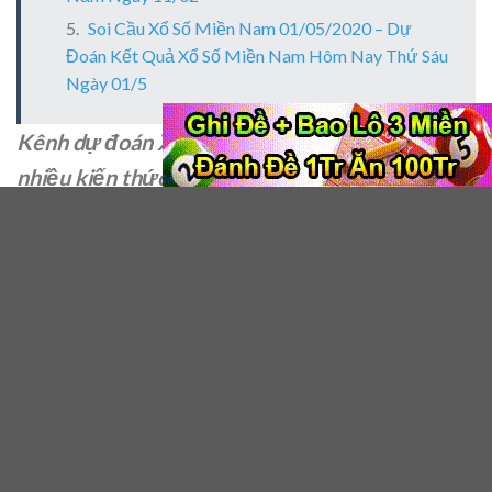
Soi Cầu Xổ Số Miền Nam 01/05/2020 – Dự
Đoán Kết Quả Xổ Số Miền Nam Hôm Nay Thứ Sáu
Ngày 01/5
Kênh dự đoán XSMN ngày 04/05/2022 thứ 4
nhiều kiến thức chiêm tinh học đã được các
chuyên gia tại Cloudsport áp dụng để tìm ra
những cầu vàng mang tỷ lệ nổ cao nhất:
Tham gia Onebox63 để có được nhiều cầu vàng chuẩn xác
trước khi chốt số dự thưởng để có cơ sở chắc chắn nhất mà
nhận thưởng từ nhà cái. Tỷ lệ trả thưởng lên đến 99,5% và
hoa hồng hoàn trả lên đến 29,5% thì còn chần chờ gì nửa mà
không tham gia ngay bây giờ nào anh em.
BẤM NGAY ĐỂ ĐĂNG KÝ TÀI KHOẢN cloudsport
MIỄN PHÍ