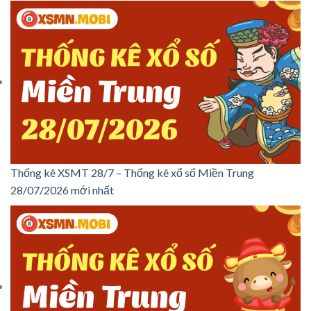
Thống kê XSMT 28/7 – Thống kê xổ số Miền Trung
28/07/2026 mới nhất