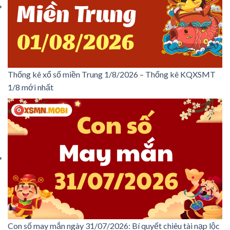
Thống kê xổ số miền Trung 1/8/2026 – Thống kê KQXSMT
1/8 mới nhất
Con số may mắn ngày 31/07/2026: Bí quyết chiêu tài nạp lộc