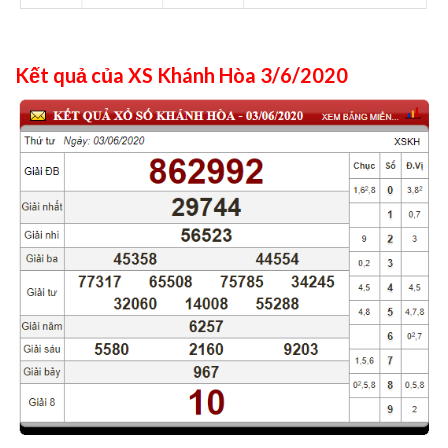
Kết quả của XS Khánh Hòa 3/6/2020