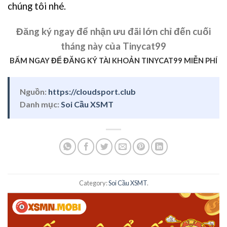
chúng tôi nhé.
Đăng ký ngay để nhận ưu đãi lớn chỉ đến cuối
tháng này của Tinycat99
BẤM NGAY ĐỂ ĐĂNG KÝ TÀI KHOẢN TINYCAT99 MIỄN PHÍ
Nguồn:
https://cloudsport.club
Danh mục:
Soi Cầu XSMT
Category:
Soi Cầu XSMT
.