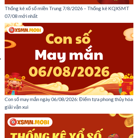
Thống kê xổ số miền Trung 7/8/2026 – Thống kê KQXSMT
07/08 mới nhất
Con số may mắn ngày 06/08/2026: Điểm tựa phong thủy hóa
giải vận xui