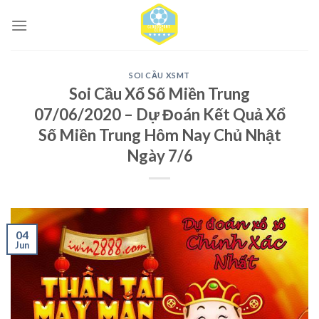
Skip
to
content
SOI CẦU XSMT
Soi Cầu Xổ Số Miền Trung
07/06/2020 – Dự Đoán Kết Quả Xổ
Số Miền Trung Hôm Nay Chủ Nhật
Ngày 7/6
04
Jun