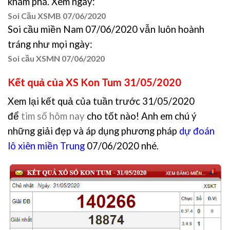
khám phá. Xem ngay:
Soi Cầu XSMB 07/06/2020
Soi cầu miền Nam 07/06/2020 vẫn luôn hoành
tráng như mọi ngày:
Soi cầu XSMN 07/06/2020
Kết quả của XS Kon Tum 31/05/2020
Xem lại kết quả của tuần trước 31/05/2020
để
tìm số hôm nay
cho tốt nào! Anh em chú ý
những giải đẹp và áp dụng phương pháp
dự đoán
lô xiên miền Trung
07/06/2020 nhé.