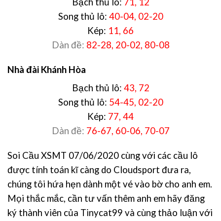
Bạch thủ lô:
71, 12
Song thủ lô:
40-04, 02-20
Kép:
11, 66
Dàn đề:
82-28, 20-02, 80-08
Nhà đài Khánh Hòa
Bạch thủ lô:
43, 72
Song thủ lô:
54-45, 02-20
Kép:
77, 44
Dàn đề:
76-67, 60-06, 70-07
Soi Cầu XSMT 07/06/2020 cùng với các cầu lô
được tính toán kĩ càng do Cloudsport đưa ra,
chúng tôi hứa hẹn dành một vé vào bờ cho anh em.
Mọi thắc mắc, cần tư vấn thêm anh em hãy đăng
ký thành viên của Tinycat99 và cùng thảo luận với