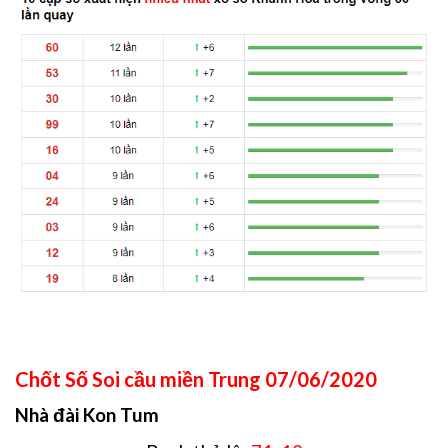
Chốt Số Soi cầu miền Trung 07/06/2020
Nhà đài Kon Tum