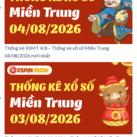
Thống kê XSMT 4/8 – Thống kê xổ số Miền Trung
04/08/2026 mới nhất