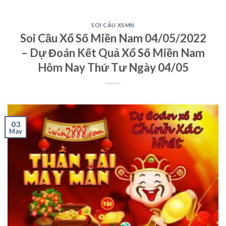
SOI CẦU XSMN
Soi Cầu Xổ Số Miền Nam 04/05/2022
– Dự Đoán Kết Quả Xổ Số Miền Nam
Hôm Nay Thứ Tư Ngày 04/05
03
May