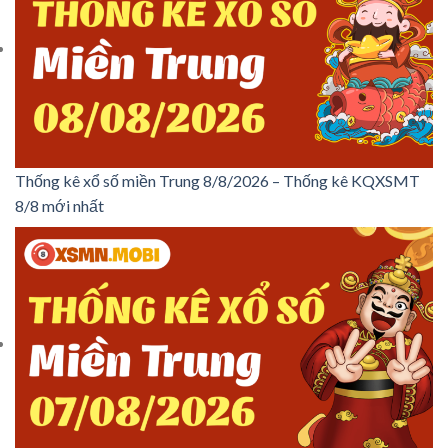
Thống kê xổ số miền Trung 8/8/2026 – Thống kê KQXSMT
8/8 mới nhất