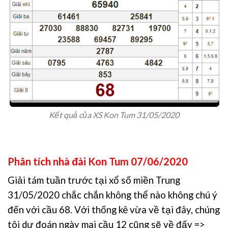
Kết quả của XS Kon Tum 31/05/2020
Phân tích nhà đài Kon Tum 07/06/2020
Giải tám tuần trước tại xổ số miền Trung
31/05/2020 chắc chắn không thể nào không chú ý
đến với cầu 68. Với thống kê vừa về tại đây, chúng
tôi dự đoán ngày mai cầu 12 cũng sẽ về đấy =>