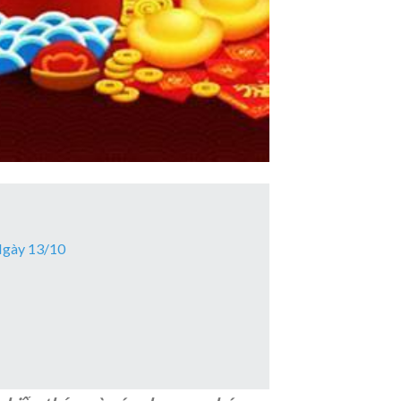
Ngày 13/10