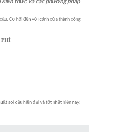
 kiến thức và các phương pháp
cầu. Cơ hội đến với cánh cửa thành công
 PHÍ
soi cầu hiện đại và tốt nhất hiện nay: