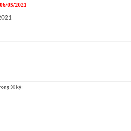
06/05/2021
/2021
rong 30 kỳ: