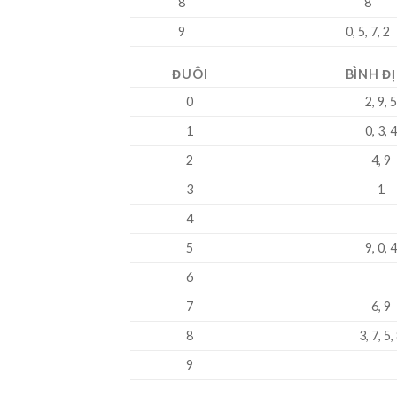
8
8
9
0, 5, 7, 2
ĐUÔI
BÌNH Đ
0
2, 9, 5
1
0, 3, 4
2
4, 9
3
1
4
5
9, 0, 4
6
7
6, 9
8
3, 7, 5,
9