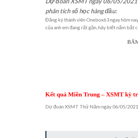
Dự đoán XSMT ngày 06/05/2021 th
phân tích số học hàng đầu:
Đăng ký thành viên Onebox63 ngay hôm nay đ
của anh em đang rất gần, hãy biết nắm bắt 
BẤM
Kết quả Miền Trung – XSMT kỳ t
Dự đoán XSMT Thứ Năm ngày 06/05/2021 được