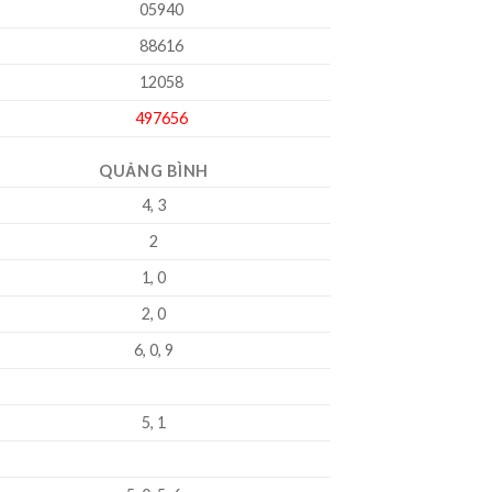
05940
88616
12058
497656
QUẢNG BÌNH
4, 3
2
1, 0
2, 0
6, 0, 9
5, 1