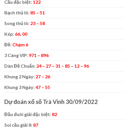
Cầu đặc biệt:
122
Bạch thủ lô:
85 – 51
Song thủ lô:
23 – 58
Kép:
66, 00
Đề:
Chạm 6
3 Càng VIP:
971 – 896
Dàn Đề Chuẩn:
24 – 27 – 31 – 85 – 12 – 96
Khung 2 Ngày:
27 – 26
Khung 3 Ngày:
47 – 55
Dự đoán xổ số Trà Vinh 30/09/2022
Đầu đuôi giải đặc biệt:
82
Soi cầu giải 8:
87