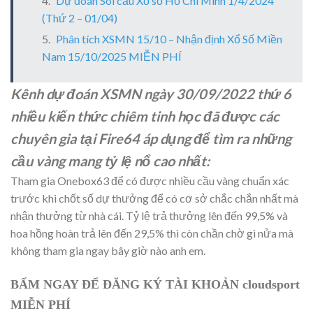
Dự đoán Soi cầu Xổ số Hồ Chí Minh 1/4/2024
(Thứ 2 – 01/04)
Phân tích XSMN 15/10 – Nhận định Xổ Số Miền
Nam 15/10/2025 MIỄN PHÍ
Kênh dự đoán XSMN ngày 30/09/2022 thứ 6
nhiều kiến thức chiêm tinh học đã được các
chuyên gia tại Fire64 áp dụng để tìm ra những
cầu vàng mang tỷ lệ nổ cao nhất:
Tham gia Onebox63 để có được nhiều cầu vàng chuẩn xác
trước khi chốt số dự thưởng để có cơ sở chắc chắn nhất mà
nhận thưởng từ nhà cái. Tỷ lệ trả thưởng lên đến 99,5% và
hoa hồng hoàn trả lên đến 29,5% thì còn chần chờ gì nửa mà
không tham gia ngay bây giờ nào anh em.
BẤM NGAY ĐỂ ĐĂNG KÝ TÀI KHOẢN cloudsport
MIỄN PHÍ