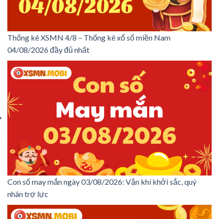
Thống kê XSMN 4/8 – Thống kê xổ số miền Nam
04/08/2026 đầy đủ nhất
Con số may mắn ngày 03/08/2026: Vận khí khởi sắc, quý
nhân trợ lực