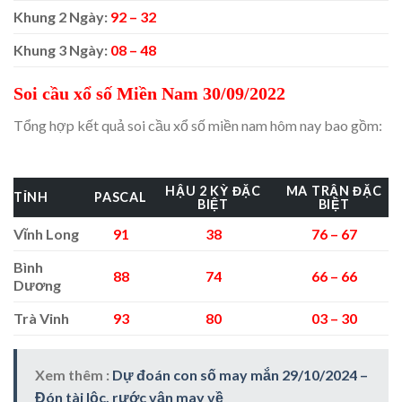
Khung 2 Ngày:
92 – 32
Khung 3 Ngày:
08 – 48
Soi cầu xổ số Miền Nam 30/09/2022
Tổng hợp kết quả soi cầu xổ số miền nam hôm nay bao gồm:
HẬU 2 KỲ ĐẶC
MA TRẬN ĐẶC
TỈNH
PASCAL
BIỆT
BIỆT
Vĩnh Long
91
38
76 – 67
Bình
88
74
66 – 66
Dương
Trà Vinh
93
80
03 – 30
Xem thêm :
Dự đoán con số may mắn 29/10/2024 –
Đón tài lộc, rước vận may về