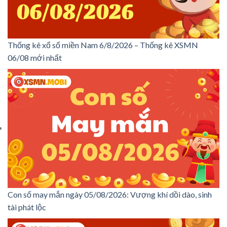
Thống kê xổ số miền Nam 6/8/2026 – Thống kê XSMN
06/08 mới nhất
Con số may mắn ngày 05/08/2026: Vượng khí dồi dào, sinh
tài phát lộc