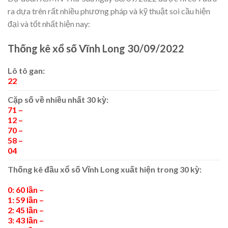
ra dựa trên rất nhiều phương pháp và kỹ thuật soi cầu hiện
đại và tốt nhất hiện nay:
Thống kê xổ số Vĩnh Long 30/09/2022
Lô tô gan:
22
Cặp số về nhiều nhất 30 kỳ:
71 –
12 –
70 –
58 –
04
Thống kê đầu xổ số Vĩnh Long xuất hiện trong 30 kỳ:
0: 60 lần –
1: 59 lần –
2: 45 lần –
3: 43 lần –