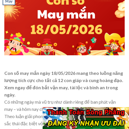
May
Con số may mắn ngày 18/05/2026 mang theo luồng năng
lượng tích cực cho tất cả 12 con giáp và cung hoàng đạo.
Xem ngay để đón bắt vận may, tài lộc và bình an trong
ngày.
Có những ngày mà vũ trụ như dành riêng để ban phát vận
may – và hôm nay chính là một trong những ngày như thế.
Theo luận giải phong thủy tử vi, vận số trong ngày này mang
sắc thái đặc biệt với những con số hút lộc, hóa giải xui rủi và