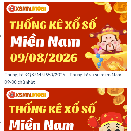
Thống kê KQXSMN 9/8/2026 – Thống kê xổ số miền Nam
09/08 chủ nhật