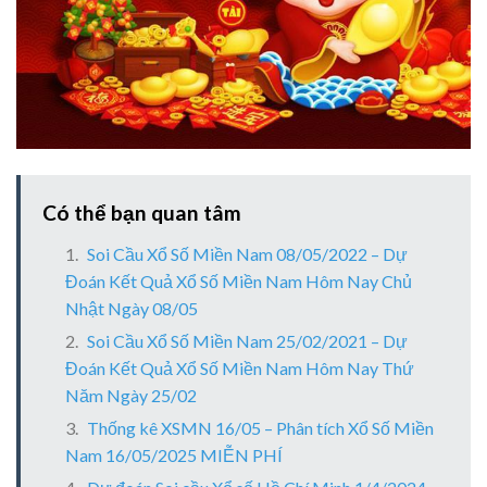
Có thể bạn quan tâm
Soi Cầu Xổ Số Miền Nam 08/05/2022 – Dự
Đoán Kết Quả Xổ Số Miền Nam Hôm Nay Chủ
Nhật Ngày 08/05
Soi Cầu Xổ Số Miền Nam 25/02/2021 – Dự
Đoán Kết Quả Xổ Số Miền Nam Hôm Nay Thứ
Năm Ngày 25/02
Thống kê XSMN 16/05 – Phân tích Xổ Số Miền
Nam 16/05/2025 MIỄN PHÍ