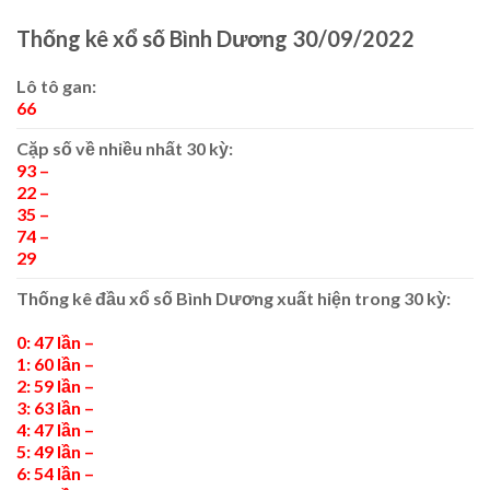
Thống kê xổ số Bình Dương 30/09/2022
Lô tô gan:
66
Cặp số về nhiều nhất 30 kỳ:
93 –
22 –
35 –
74 –
29
Thống kê đầu xổ số Bình Dương xuất hiện trong 30 kỳ:
0: 47 lần –
1: 60 lần –
2: 59 lần –
3: 63 lần –
4: 47 lần –
5: 49 lần –
6: 54 lần –